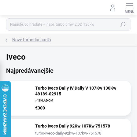
Prejsť
na
obsah
Hľadať
Nové turbodúchadlá
Iveco
Najpredávanejšie
Turbo Iveco Daily IV Daily V 107Kw 130Kw
49189-02915
✅ SKLADOM
€300
Turbo Iveco Daily 92Kw 107Kw 751578
turbo-iveco-daily-92kw-107kw-751578