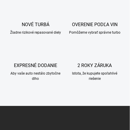
l
á
d
a
c
NOVÉ TURBÁ
OVERENIE PODĽA VIN
i
Žiadne rizikové repasované diely
e
Pomôžeme vybrať správne turbo
p
r
v
k
y
EXPRESNÉ DODANIE
2 ROKY ZÁRUKA
v
ý
Aby vaše auto nestálo zbytočne
Istota, že kupujete spoľahlivé
p
dlho
riešenie
i
s
u
Z
á
p
ä