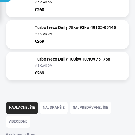
✅ SKLADOM
€260
Turbo Iveco Daily 78kw 93kw 49135-05140
✅ SKLADOM
€269
Turbo Iveco Daily 103kw 107Kw 751758
✅ SKLADOM
€269
R
a
NAJLACNEJŠIE
NAJDRAHŠIE
NAJPREDÁVANEJŠIE
d
e
ABECEDNE
n
i
6
položiek celkom