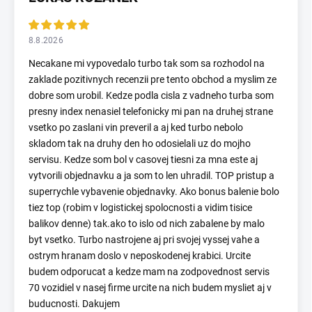
8.8.2026
Necakane mi vypovedalo turbo tak som sa rozhodol na
zaklade pozitivnych recenzii pre tento obchod a myslim ze
dobre som urobil. Kedze podla cisla z vadneho turba som
presny index nenasiel telefonicky mi pan na druhej strane
vsetko po zaslani vin preveril a aj ked turbo nebolo
skladom tak na druhy den ho odosielali uz do mojho
servisu. Kedze som bol v casovej tiesni za mna este aj
vytvorili objednavku a ja som to len uhradil. TOP pristup a
superrychle vybavenie objednavky. Ako bonus balenie bolo
tiez top (robim v logistickej spolocnosti a vidim tisice
balikov denne) tak.ako to islo od nich zabalene by malo
byt vsetko. Turbo nastrojene aj pri svojej vyssej vahe a
ostrym hranam doslo v neposkodenej krabici. Urcite
budem odporucat a kedze mam na zodpovednost servis
70 vozidiel v nasej firme urcite na nich budem mysliet aj v
buducnosti. Dakujem