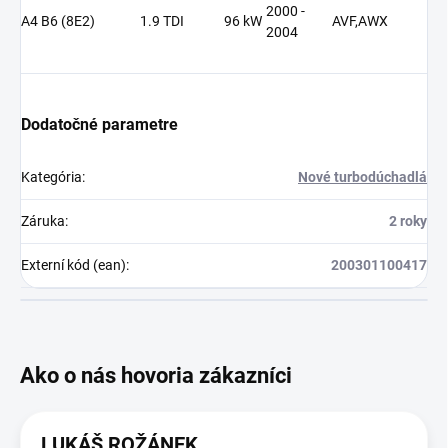
2000 -
A4 B6 (8E2)
1.9 TDI
96 kW
AVF,AWX
2004
Dodatočné parametre
Kategória
:
Nové turbodúchadlá
Záruka
:
2 roky
Externí kód (ean)
:
200301100417
LUKÁŠ ROŽÁNEK