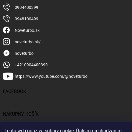
0904400399
0948100499
Noveturbo.sk
noveturbo.sk/
noveturbo
+4210904400399
https://www.youtube.com/@noveturbo
FACEBOOK
NÁKUPNÝ KOŠÍK
0
ks /
€0
Tento web používa súbory cookie. Ďalším prechádzaním