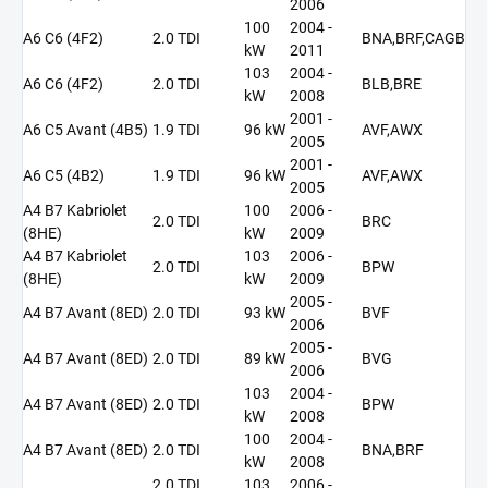
2006
100
2004 -
A6 C6 (4F2)
2.0 TDI
BNA,BRF,CAGB
kW
2011
103
2004 -
A6 C6 (4F2)
2.0 TDI
BLB,BRE
kW
2008
2001 -
A6 C5 Avant (4B5)
1.9 TDI
96 kW
AVF,AWX
2005
2001 -
A6 C5 (4B2)
1.9 TDI
96 kW
AVF,AWX
2005
A4 B7 Kabriolet
100
2006 -
2.0 TDI
BRC
(8HE)
kW
2009
A4 B7 Kabriolet
103
2006 -
2.0 TDI
BPW
(8HE)
kW
2009
2005 -
A4 B7 Avant (8ED)
2.0 TDI
93 kW
BVF
2006
2005 -
A4 B7 Avant (8ED)
2.0 TDI
89 kW
BVG
2006
103
2004 -
A4 B7 Avant (8ED)
2.0 TDI
BPW
kW
2008
100
2004 -
A4 B7 Avant (8ED)
2.0 TDI
BNA,BRF
kW
2008
2.0 TDI
103
2006 -