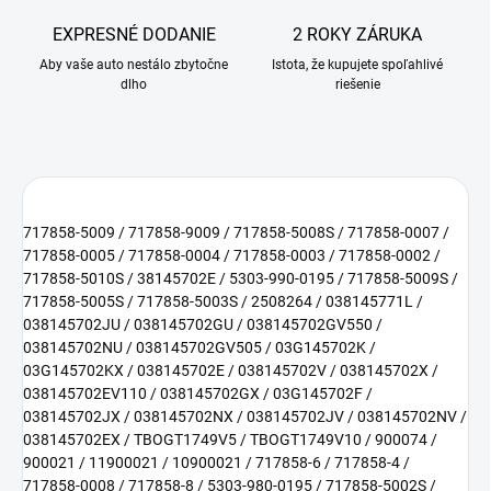
EXPRESNÉ DODANIE
2 ROKY ZÁRUKA
Aby vaše auto nestálo zbytočne
Istota, že kupujete spoľahlivé
dlho
riešenie
717858-5009 / 717858-9009 / 717858-5008S / 717858-0007 /
717858-0005 / 717858-0004 / 717858-0003 / 717858-0002 /
717858-5010S / 38145702E / 5303-990-0195 / 717858-5009S /
717858-5005S / 717858-5003S / 2508264 / 038145771L /
038145702JU / 038145702GU / 038145702GV550 /
038145702NU / 038145702GV505 / 03G145702K /
03G145702KX / 038145702E / 038145702V / 038145702X /
038145702EV110 / 038145702GX / 03G145702F /
038145702JX / 038145702NX / 038145702JV / 038145702NV /
038145702EX / TBOGT1749V5 / TBOGT1749V10 / 900074 /
900021 / 11900021 / 10900021 / 717858-6 / 717858-4 /
717858-0008 / 717858-8 / 5303-980-0195 / 717858-5002S /