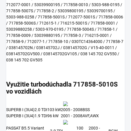
712077-0001 / 53039900195 / 717858-0010 / 5303-988-0195 /
717858-5007S / 717858-2 / 53039800195 / 53039700195 /
5303-988-0258 / 717858-5001S / 712077-5001S / 717858-0006
/ 717858-5006S / 712615-1 / 716215-5001S / 717858-0001 /
53039880258 / 5303-970-0195 / 717858-5004S / 717858-1 /
717858-0009 / 53039880195 / 717858-3 / 716215-0001 /
717858-9 / 712077-1 / 717858-10 / 030TC14364000 / 717858-7
/ 038145702N / 038145702J / 038145702G / V15-40-0011 /
038145702GV500 / 038145702GV105 / 038 145 702 GV550 /
038 145 702 GV505
Využitie turbodúchadla 717858-5010S
vo vozidlách
SUPERB I (3U4)
2.0 TDI
103 kW
2005 - 2008
BSS
SUPERB I (3U4)
1.9 TDI
96 kW
2001 - 2008
AVF,AWX
PASSAT B5.5 Variant
100
2003 -
2.0 TDI
BGW