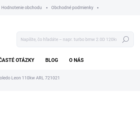
Hodnotenie obchodu
Obchodné podmienky
Hľadať
ČASTÉ OTÁZKY
BLOG
O NÁS
 Toledo Leon 110kw ARL 721021
nia
€298
ZADARMO
€242,28 bez DPH
Jednotková
✅ SKLADOM