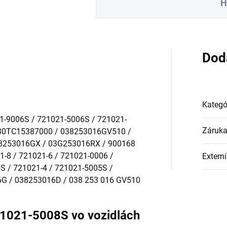
H
Dod
Kategó
1-9006S / 721021-5006S / 721021-
Záruk
030TC15387000 / 038253016GV510 /
8253016GX / 03G253016RX / 900168
1-8 / 721021-6 / 721021-0006 /
Externí
S / 721021-4 / 721021-5005S /
G / 038253016D / 038 253 016 GV510
21021-5008S vo vozidlách