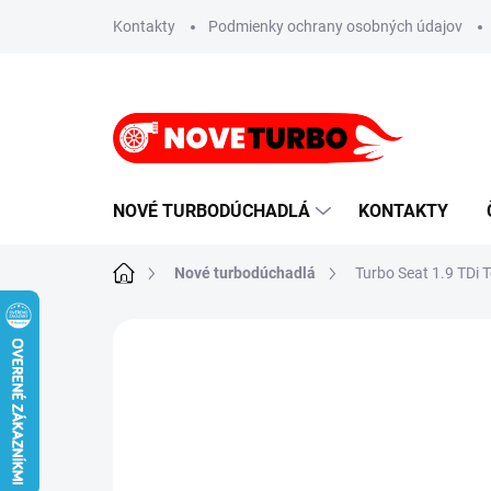
Prejsť
Kontakty
Podmienky ochrany osobných údajov
na
obsah
NOVÉ TURBODÚCHADLÁ
KONTAKTY
Domov
Nové turbodúchadlá
Turbo Seat 1.9 TDi
Neohodnotené
Podrobnosti hodnote
MONTÁŽNA SADA
TESNENI ZDARMA