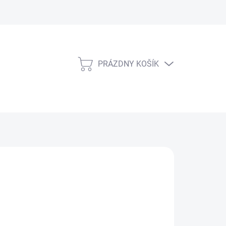
PRÁZDNY KOŠÍK
NÁKUPNÝ
KOŠÍK