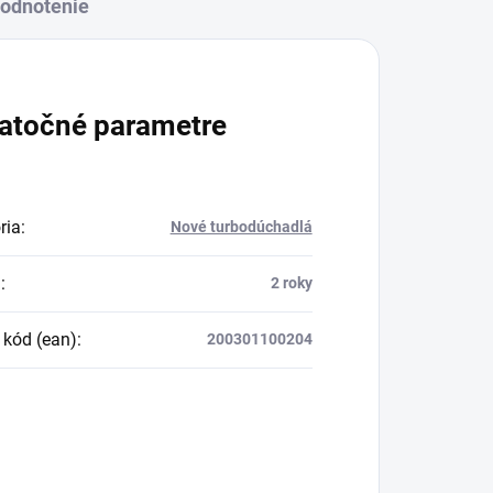
odnotenie
atočné parametre
ria
:
Nové turbodúchadlá
a
:
2 roky
 kód (ean)
:
200301100204