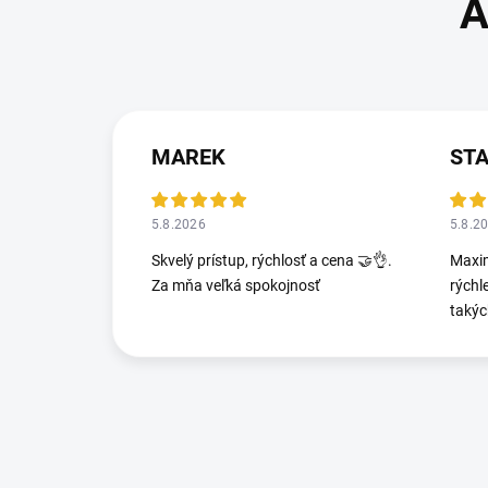
MAREK
STA
5.8.2026
5.8.2
Skvelý prístup, rýchlosť a cena 🤝👌.
Maxim
Za mňa veľká spokojnosť
rýchl
takýc