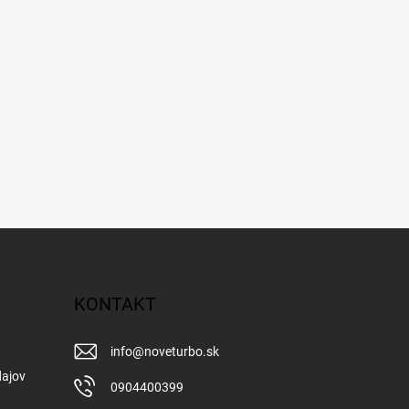
KONTAKT
info
@
noveturbo.sk
ajov
0904400399