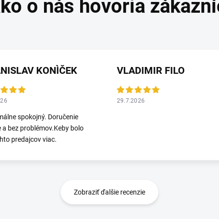
NISLAV KONÌČEK
VLADIMIR FILO
026
29.7.2026
álne spokojný. Doručenie
e a bez problémov.Keby bolo
hto predajcov viac.
Zobraziť ďalšie recenzie