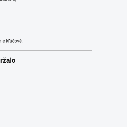
nie kľúčové.
ržalo