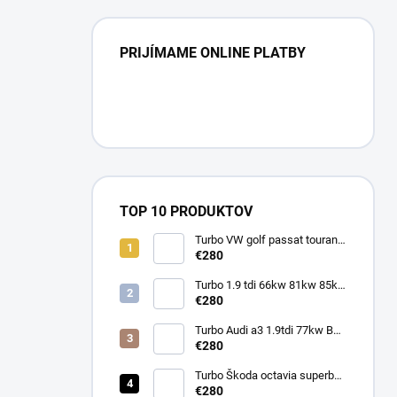
PRIJÍMAME ONLINE PLATBY
TOP 10 PRODUKTOV
Turbo VW golf passat touran
1.9tdi 77kw BXE BKC BJB
€280
751851
Turbo 1.9 tdi 66kw 81kw 85kw
Škoda Octavia 713673
€280
454232 713672
Turbo Audi a3 1.9tdi 77kw BXE
BKC BJB 751851
€280
Turbo Škoda octavia superb
1.9tdi 77kw BXE BKC BJB
€280