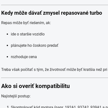
Kedy môže dávať zmysel repasované turbo
Repas môže byť riešením, ak:
ide o staršie vozidlo
plánujete ho čoskoro predať
rozhoduje cena
Treba však počítať s tým, že životnosť môže byť kratšia než pr
Ako si overiť kompatibilitu
Najistejší postup:
Skontrolovať kód motora (napr. 192A1, 937A2, 939A1 a 