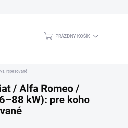
PRÁZDNY KOŠÍK
NÁKUPNÝ
KOŠÍK
 vs. repasované
at / Alfa Romeo /
(66–88 kW): pre koho
ované