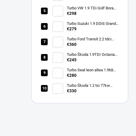
751851
Turbo VW 1.9 TDi Golf Bora
110kw ARL 721021
€298
Turbo Suzuki 1.9 DDiS Grand
€279
Vitara 95Kw 760680
Turbo Ford Transit 2.2 tdci
92kw 74kw 114kw 786880
€360
Turbo Škoda 1.9TDI Octavia
66kw AGR ALH 454159
€245
Turbo Seat leon altea 1.9tdi
77kw BXE BKC BJB 751851
€280
Turbo Škoda 1.2 tsi 77kw
63kw 66kw CBZA CBZB
€330
03F145701K