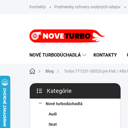
Prejsť
Kontakty
Podmienky ochrany osobných údajov
na
obsah
NOVÉ TURBODÚCHADLÁ
KONTAKTY
Domov
Blog
Turbo 777251-5002S pre Fiat / Alfa 
B
Kategórie
o
Preskočiť
č
kategórie
n
Nové turbodúchadlá
ý
Audi
p
a
Seat