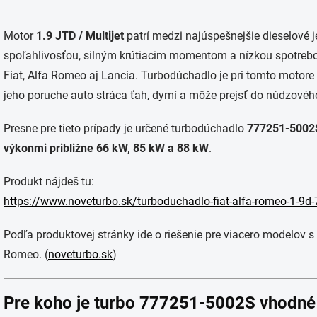
Motor
1.9 JTD / Multijet
patrí medzi najúspešnejšie dieselové j
spoľahlivosťou, silným krútiacim momentom a nízkou spotrebo
Fiat, Alfa Romeo aj Lancia. Turbodúchadlo je pri tomto motor
jeho poruche auto stráca ťah, dymí a môže prejsť do núdzovéh
Presne pre tieto prípady je určené turbodúchadlo
777251-5002
výkonmi približne 66 kW, 85 kW a 88 kW
.
Produkt nájdeš tu:
https://www.noveturbo.sk/turboduchadlo-fiat-alfa-romeo-1-9d
Podľa produktovej stránky ide o riešenie pre viacero modelov 
Romeo. (
noveturbo.sk
)
Pre koho je turbo 777251-5002S vhodné