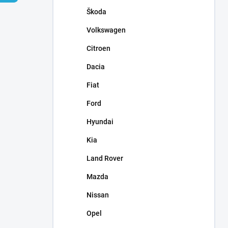
n
Škoda
e
l
Volkswagen
Citroen
Dacia
Fiat
Ford
Hyundai
Kia
Land Rover
Mazda
Nissan
Opel