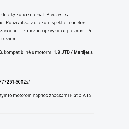
ednotky koncernu Fiat. Preslávil sa
u. Používal sa v širokom spektre modelov
e zásadné — zabezpečuje výkon a pružnosť. Pri
o režimu.
S
, kompatibilné s motormi
1.9 JTD / Multijet s
-777251-5002s/
s týmto motorom naprieč značkami Fiat a Alfa