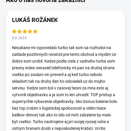
LUKÁŠ ROŽÁNEK
8.8.2026
Necakane mi vypovedalo turbo tak som sa rozhodol na
zaklade pozitivnych recenzii pre tento obchod a myslim ze
dobre som urobil. Kedze podla cisla z vadneho turba som
presny index nenasiel telefonicky mi pan na druhej strane
vsetko po zaslani vin preveril a aj ked turbo nebolo
skladom tak na druhy den ho odosielali uz do mojho
servisu. Kedze som bol v casovej tiesni za mna este aj
vytvorili objednavku a ja som to len uhradil. TOP pristup a
superrychle vybavenie objednavky. Ako bonus balenie bolo
tiez top (robim v logistickej spolocnosti a vidim tisice
balikov denne) tak.ako to islo od nich zabalene by malo
byt vsetko. Turbo nastrojene aj pri svojej vyssej vahe a
ostrym hranam doslo v neposkodenej krabici. Urcite