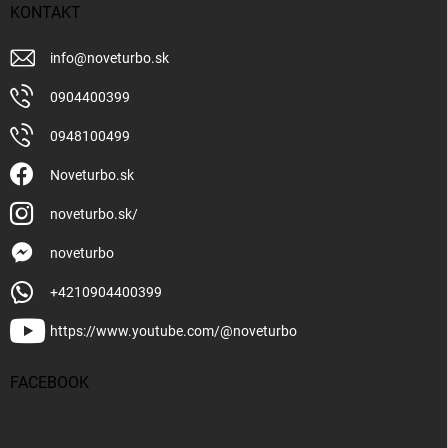
KONTAKT
info
@
noveturbo.sk
0904400399
0948100499
Noveturbo.sk
noveturbo.sk/
noveturbo
+4210904400399
https://www.youtube.com/@noveturbo
FACEBOOK