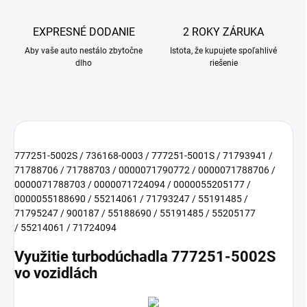
EXPRESNÉ DODANIE
2 ROKY ZÁRUKA
Aby vaše auto nestálo zbytočne
Istota, že kupujete spoľahlivé
dlho
riešenie
777251-5002S / 736168-0003 / 777251-5001S / 71793941 /
71788706 / 71788703 / 0000071790772 / 0000071788706 /
0000071788703 / 0000071724094 / 0000055205177 /
0000055188690 / 55214061 / 71793247 / 55191485 /
71795247 / 900187 / 55188690 / 55191485 / 55205177
/ 55214061 / 71724094
Využitie turbodúchadla 777251-5002S
vo vozidlách