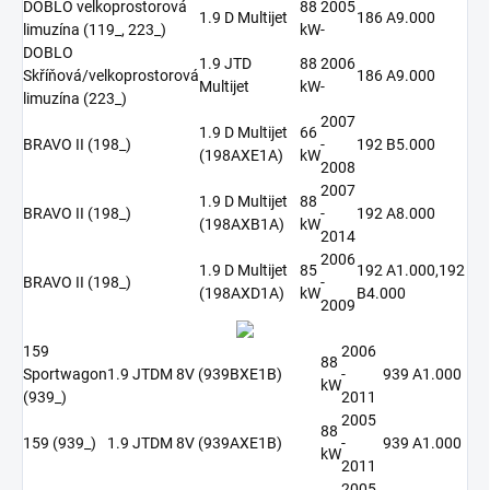
DOBLO velkoprostorová
88
2005
1.9 D Multijet
186 A9.000
limuzína (119_, 223_)
kW
-
DOBLO
1.9 JTD
88
2006
Skříňová/velkoprostorová
186 A9.000
Multijet
kW
-
limuzína (223_)
2007
1.9 D Multijet
66
BRAVO II (198_)
-
192 B5.000
(198AXE1A)
kW
2008
2007
1.9 D Multijet
88
BRAVO II (198_)
-
192 A8.000
(198AXB1A)
kW
2014
2006
1.9 D Multijet
85
192 A1.000,192
BRAVO II (198_)
-
(198AXD1A)
kW
B4.000
2009
159
2006
88
Sportwagon
1.9 JTDM 8V (939BXE1B)
-
939 A1.000
kW
(939_)
2011
2005
88
159 (939_)
1.9 JTDM 8V (939AXE1B)
-
939 A1.000
kW
2011
2005