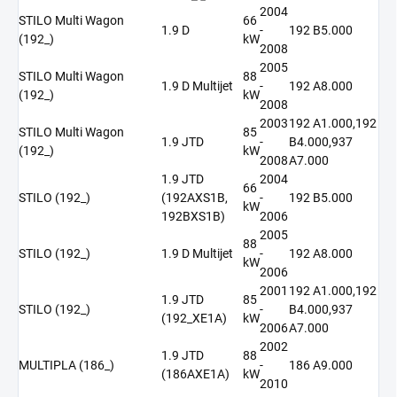
2004
STILO Multi Wagon
66
1.9 D
-
192 B5.000
(192_)
kW
2008
2005
STILO Multi Wagon
88
1.9 D Multijet
-
192 A8.000
(192_)
kW
2008
2003
192 A1.000,192
STILO Multi Wagon
85
1.9 JTD
-
B4.000,937
(192_)
kW
2008
A7.000
1.9 JTD
2004
66
STILO (192_)
(192AXS1B,
-
192 B5.000
kW
192BXS1B)
2006
2005
88
STILO (192_)
1.9 D Multijet
-
192 A8.000
kW
2006
2001
192 A1.000,192
1.9 JTD
85
STILO (192_)
-
B4.000,937
(192_XE1A)
kW
2006
A7.000
2002
1.9 JTD
88
MULTIPLA (186_)
-
186 A9.000
(186AXE1A)
kW
2010