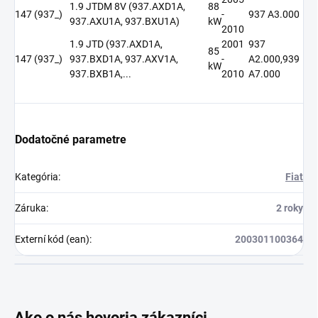
1.9 JTDM 8V (937.AXD1A,
88
147 (937_)
-
937 A3.000
937.AXU1A, 937.BXU1A)
kW
2010
1.9 JTD (937.AXD1A,
2001
937
85
147 (937_)
937.BXD1A, 937.AXV1A,
-
A2.000,939
kW
937.BXB1A,...
2010
A7.000
Dodatočné parametre
Kategória
:
Fiat
Záruka
:
2 roky
Externí kód (ean)
:
200301100364