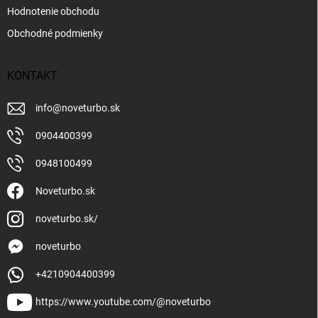
Hodnotenie obchodu
Obchodné podmienky
KONTAKT
info
@
noveturbo.sk
0904400399
0948100499
Noveturbo.sk
noveturbo.sk/
noveturbo
+4210904400399
https://www.youtube.com/@noveturbo