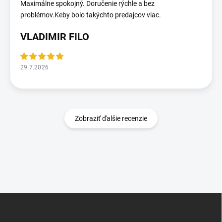
Maximálne spokojný. Doručenie rýchle a bez
problémov.Keby bolo takýchto predajcov viac.
VLADIMIR FILO
29.7.2026
Zobraziť ďalšie recenzie
Z
á
p