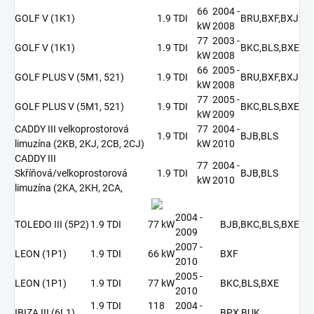
66
2004 -
GOLF V (1K1)
1.9 TDI
BRU,BXF,BXJ
kW
2008
77
2003 -
GOLF V (1K1)
1.9 TDI
BKC,BLS,BXE
kW
2008
66
2005 -
GOLF PLUS V (5M1, 521)
1.9 TDI
BRU,BXF,BXJ
kW
2008
77
2005 -
GOLF PLUS V (5M1, 521)
1.9 TDI
BKC,BLS,BXE
kW
2009
CADDY III velkoprostorová
77
2004 -
1.9 TDI
BJB,BLS
limuzína (2KB, 2KJ, 2CB, 2CJ)
kW
2010
CADDY III
77
2004 -
Skříňová/velkoprostorová
1.9 TDI
BJB,BLS
kW
2010
limuzína (2KA, 2KH, 2CA,
2004 -
TOLEDO III (5P2)
1.9 TDI
77 kW
BJB,BKC,BLS,BXE
2009
2007 -
LEON (1P1)
1.9 TDI
66 kW
BXF
2010
2005 -
LEON (1P1)
1.9 TDI
77 kW
BKC,BLS,BXE
2010
1.9 TDI
118
2004 -
IBIZA III (6L1)
BPX,BUK