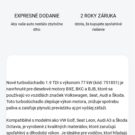
EXPRESNÉ DODANIE
2 ROKY ZÁRUKA
Aby vaše auto nestálo zbytočne
Istota, že kupujete spoľahlivé
dlho
riešenie
Nové turbodúchadlo 1.9 TDI s výkonom 77 kW (kód: 751851) je
navrhnuté pre dieselové motory BXE, BKC a BJB, ktoré sa
používajú vo vozidlách značiek Volkswagen, Seat, Audi a Škoda.
Toto turbodúchadlo zlepšuje výkon motora, znižuje spotrebu
paliva a zaisťuje plynulú prevádzku aj pri vyššej záťaži.
Kompatibilné s modelmi ako VW Golf, Seat Leon, Audi A3 a Škoda
Octavia, je vyrobené z kvalitných materiálov, ktoré zaručujú
spoľahlivý a dlhodobý výkon. Je ideálne pre vodičov, ktorí hľadajú