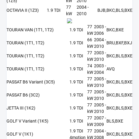
(1Z5)
kW
2010
77
2004 -
OCTAVIA II (1Z3)
1.9 TDI
BJB,BKC,BLS,BXE
kW
2010
77
2003 -
TOURAN VAN (1T1, 1T2)
1.9 TDI
BKC,BXE
kW
2006
66
2004 -
TOURAN (1T1, 1T2)
1.9 TDI
BRU,BXF,BXJ
kW
2010
77
2003 -
TOURAN (1T1, 1T2)
1.9 TDI
BKC,BLS,BXE
kW
2010
74
2003 -
TOURAN (1T1, 1T2)
1.9 TDI
AVQ
kW
2004
77
2005 -
PASSAT B6 Variant (3C5)
1.9 TDI
BKC,BLS,BXE
kW
2010
77
2005 -
PASSAT B6 (3C2)
1.9 TDI
BKC,BLS,BXE
kW
2010
77
2005 -
JETTA III (1K2)
1.9 TDI
BKC,BLS,BXE
kW
2010
77
2007 -
GOLF V Variant (1K5)
1.9 TDI
BLS,BXE
kW
2009
1.9 TDI
77
2004 -
GOLF V (1K1)
BKC,BLS,BXE
4motion
kW
2008