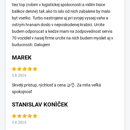
tiez top (robim v logistickej spolocnosti a vidim tisice
balikov denne) tak.ako to islo od nich zabalene by malo
byt vsetko. Turbo nastrojene aj pri svojej vyssej vahe a
ostrym hranam doslo v neposkodenej krabici. Urcite
budem odporucat a kedze mam na zodpovednost servis
70 vozidiel v nasej firme urcite na nich budem mysliet aj v
buducnosti. Dakujem
MAREK
5.8.2026
Skvelý prístup, rýchlosť a cena 🤝👌. Za mňa veľká
spokojnosť
STANISLAV KONÌČEK
5.8.2026