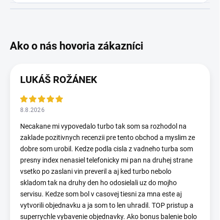
LUKÁŠ ROŽÁNEK
8.8.2026
Necakane mi vypovedalo turbo tak som sa rozhodol na
zaklade pozitivnych recenzii pre tento obchod a myslim ze
dobre som urobil. Kedze podla cisla z vadneho turba som
presny index nenasiel telefonicky mi pan na druhej strane
vsetko po zaslani vin preveril a aj ked turbo nebolo
skladom tak na druhy den ho odosielali uz do mojho
servisu. Kedze som bol v casovej tiesni za mna este aj
vytvorili objednavku a ja som to len uhradil. TOP pristup a
superrychle vybavenie objednavky. Ako bonus balenie bolo