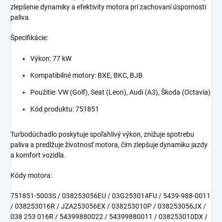
zlepšenie dynamiky a efektivity motora pri zachovaní úspornosti
paliva.
Špecifikácie:
Výkon: 77 kW
Kompatibilné motory: BXE, BKC, BJB
Použitie: VW (Golf), Seat (Leon), Audi (A3), Škoda (Octavia)
Kód produktu: 751851
Turbodúchadlo poskytuje spoľahlivý výkon, znižuje spotrebu
paliva a predlžuje životnosť motora, čím zlepšuje dynamiku jazdy
a komfort vozidla.
Kódy motora:
751851-5003S / 038253056EU / 03G253014FU / 5439-988-0011
/ 038253016R / JZA253056EX / 038253010P / 038253056JX /
038 253 016R / 54399880022 / 54399880011 / 038253010DX /