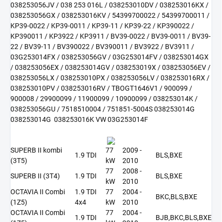
038253056JV / 038 253 016L / 038253010DV / 038253016KX /
038253056GX / 038253016KV / 54399700022 / 54399700011 /
KP39-0022 / KP39-0011 / KP39-11 / KP39-22 / KP390022 /
KP390011 / KP3922 / KP3911 / BV39-0022 / BV39-0011 / BV39-
22 / BV39-11 / BV390022 / BV390011 / BV3922 / BV3911 /
03G253014FX / 038253056GV / 03G253014FV / 038253014GX
/ 038253056EX / 038253014GV / 038253019X / 038253056EV /
038253056LX / 038253010PX / 038253056LV / 038253016RX /
038253010PV / 038253016RV / TBOGT1646V1 / 900099 /
900008 / 29900099 / 11900099 / 10900099 / 038253014K /
038253056GU / 7518510004 / 751851-5004S 038253014G
038253014G 038253016K VW 03G253014F
SUPERB II kombi
77
2009 -
1.9 TDI
BLS,BXE
(3T5)
kW
2010
77
2008 -
SUPERB II (3T4)
1.9 TDI
BLS,BXE
kW
2010
OCTAVIA II Combi
1.9 TDI
77
2004 -
BKC,BLS,BXE
(1Z5)
4x4
kW
2010
OCTAVIA II Combi
77
2004 -
1.9 TDI
BJB,BKC,BLS,BXE