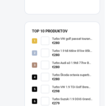
TOP 10 PRODUKTOV
Turbo VW golf passat touran
1.9tdi 77kw BXE BKC BJB
€280
751851
Turbo 1.9 tdi 66kw 81kw 85kw
Škoda Octavia 713673
€280
454232 713672
Turbo Audi a3 1.9tdi 77kw BXE
BKC BJB 751851
€280
Turbo Škoda octavia superb
1.9tdi 77kw BXE BKC BJB
€280
751851
Turbo VW 1.9 TDi Golf Bora
110kw ARL 721021
€298
Turbo Suzuki 1.9 DDiS Grand
€279
Vitara 95Kw 760680