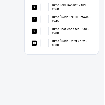
Turbo Ford Transit 2.2 tdci
92kw 74kw 114kw 786880
€360
Turbo Škoda 1.9TDI Octavia
66kw AGR ALH 454159
€245
Turbo Seat leon altea 1.9tdi
77kw BXE BKC BJB 751851
€280
Turbo Škoda 1.2 tsi 77kw
63kw 66kw CBZA CBZB
€330
03F145701K