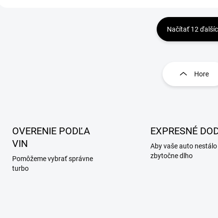
Načítať 12 ďalší
O
v
l
Hore
á
d
a
c
i
e
OVERENIE PODĽA
EXPRESNÉ DOD
p
VIN
Aby vaše auto nestálo
r
zbytočne dlho
v
Pomôžeme vybrať správne
k
turbo
y
v
ý
p
i