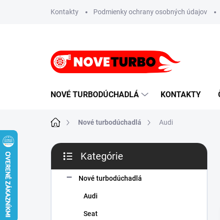
Prejsť
Kontakty
Podmienky ochrany osobných údajov
na
obsah
NOVÉ TURBODÚCHADLÁ
KONTAKTY
Domov
Nové turbodúchadlá
Audi
B
Kategórie
o
Preskočiť
č
kategórie
n
Nové turbodúchadlá
ý
Audi
p
a
Seat