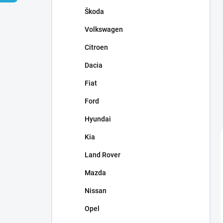
n
Škoda
e
l
Volkswagen
Citroen
Dacia
Fiat
Ford
Hyundai
Kia
Land Rover
Mazda
Nissan
Opel