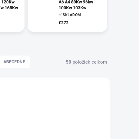
4 120Kw
A6 A4 89Kw 96kw
Kw 165Kw
100Kw 103Kw
49880054
717858
✅ SKLADOM
-tdi-q7-
€272
kw-
-165kw-
880054
50
položiek celkom
ABECEDNE
MONTÁŽNA SADA
TESNENI ZDARMA
ZADARMO
ZADARMO