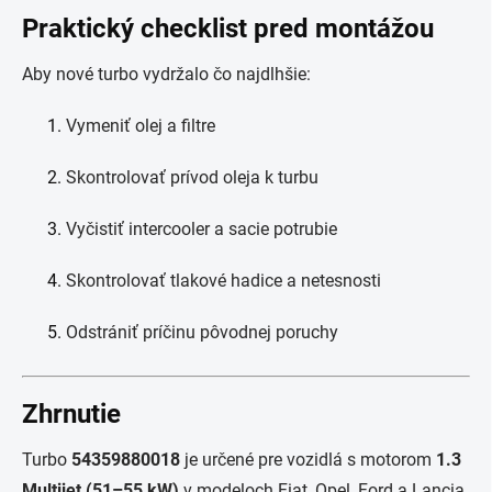
Praktický checklist pred montážou
Aby nové turbo vydržalo čo najdlhšie:
Vymeniť olej a filtre
Skontrolovať prívod oleja k turbu
Vyčistiť intercooler a sacie potrubie
Skontrolovať tlakové hadice a netesnosti
Odstrániť príčinu pôvodnej poruchy
Zhrnutie
Turbo
54359880018
je určené pre vozidlá s motorom
1.3
Multijet (51–55 kW)
v modeloch Fiat, Opel, Ford a Lancia.