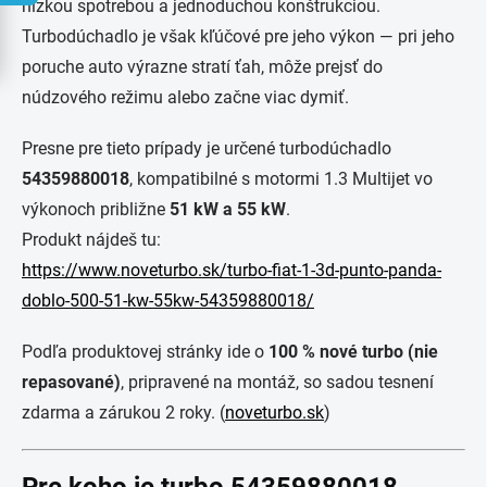
nízkou spotrebou a jednoduchou konštrukciou.
Turbodúchadlo je však kľúčové pre jeho výkon — pri jeho
poruche auto výrazne stratí ťah, môže prejsť do
núdzového režimu alebo začne viac dymiť.
Presne pre tieto prípady je určené turbodúchadlo
54359880018
, kompatibilné s motormi 1.3 Multijet vo
výkonoch približne
51 kW a 55 kW
.
Produkt nájdeš tu:
https://www.noveturbo.sk/turbo-fiat-1-3d-punto-panda-
doblo-500-51-kw-55kw-54359880018/
Podľa produktovej stránky ide o
100 % nové turbo (nie
repasované)
, pripravené na montáž, so sadou tesnení
zdarma a zárukou 2 roky. (
noveturbo.sk
)