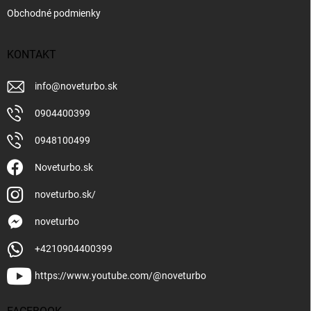
Obchodné podmienky
KONTAKT
info
@
noveturbo.sk
0904400399
0948100499
Noveturbo.sk
noveturbo.sk/
noveturbo
+4210904400399
https://www.youtube.com/@noveturbo