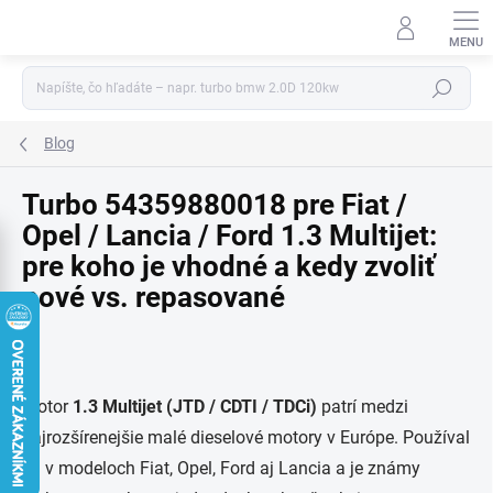
Prejsť
na
obsah
Hľadať
Blog
Turbo 54359880018 pre Fiat /
Opel / Lancia / Ford 1.3 Multijet:
pre koho je vhodné a kedy zvoliť
nové vs. repasované
Motor
1.3 Multijet (JTD / CDTI / TDCi)
patrí medzi
najrozšírenejšie malé dieselové motory v Európe. Používal
sa v modeloch Fiat, Opel, Ford aj Lancia a je známy