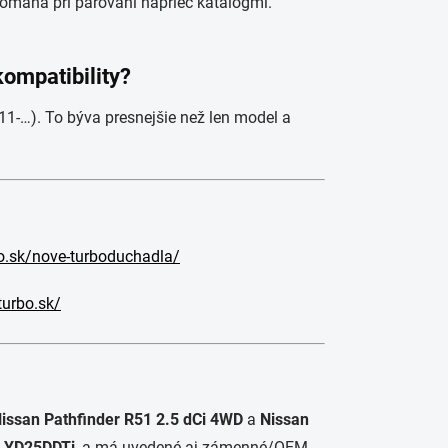
omáha pri párovaní naprieč katalógmi.
kompatibility?
-…). To býva presnejšie než len model a
o.sk/nove-turboduchadla/
turbo.sk/
issan Pathfinder R51 2.5 dCi 4WD
a
Nissan
m
YD25DDTi
, a má uvedené aj zámenné/OEM