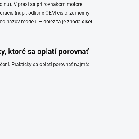
odinu). V praxi sa pri rovnakom motore
gurácie (napr. odlišné OEM číslo, zámenný
alebo názov modelu – dôležitá je zhoda
čísel
, ktoré sa oplatí porovnať
ení. Prakticky sa oplatí porovnať najmä: