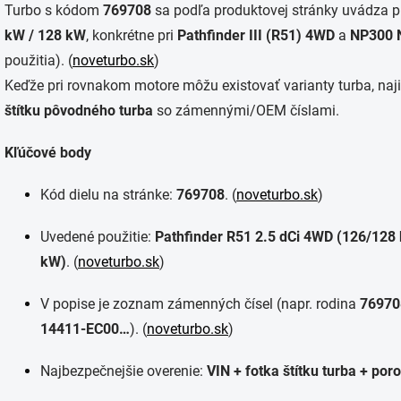
Turbo s kódom
769708
sa podľa produktovej stránky uvádza 
kW / 128 kW
, konkrétne pri
Pathfinder III (R51) 4WD
a
NP300 
použitia). (
noveturbo.sk
)
Keďže pri rovnakom motore môžu existovať varianty turba, naji
štítku pôvodného turba
so zámennými/OEM číslami.
Kľúčové body
Kód dielu na stránke:
769708
. (
noveturbo.sk
)
Uvedené použitie:
Pathfinder R51 2.5 dCi 4WD (126/128
kW)
. (
noveturbo.sk
)
V popise je zoznam zámenných čísel (napr. rodina
76970
14411-EC00…
). (
noveturbo.sk
)
Najbezpečnejšie overenie:
VIN + fotka štítku turba + poro