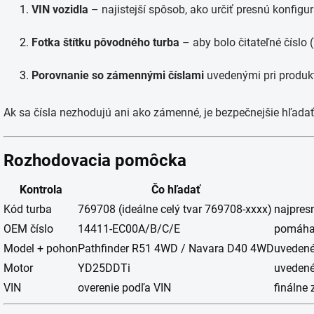
VIN vozidla
– najistejší spôsob, ako určiť presnú konfigur
Fotka štítku pôvodného turba
– aby bolo čitateľné čísl
Porovnanie so zámennými číslami
uvedenými pri produkt
Ak sa čísla nezhodujú ani ako zámenné, je bezpečnejšie hľadať 
Rozhodovacia pomôcka
Kontrola
Čo hľadať
Kód turba
769708 (ideálne celý tvar 769708-xxxx)
najpresn
OEM číslo
14411-EC00A/B/C/E
pomáha 
Model + pohon
Pathfinder R51 4WD / Navara D40 4WD
uvedené
Motor
YD25DDTi
uvedené
VIN
overenie podľa VIN
finálne 