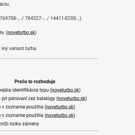
áciu.
o (769708-… / 764327-… / 14411-EC00…).
e. (
noveturbo.sk
)
iný variant turba.
Prečo to rozhoduje
ejšia identifikácia typu (
noveturbo.sk
)
pri párovaní cez katalógy (
noveturbo.sk
)
 v zozname použitia (
noveturbo.sk
)
 v zozname použitia (
noveturbo.sk
)
zníži riziko zámeny