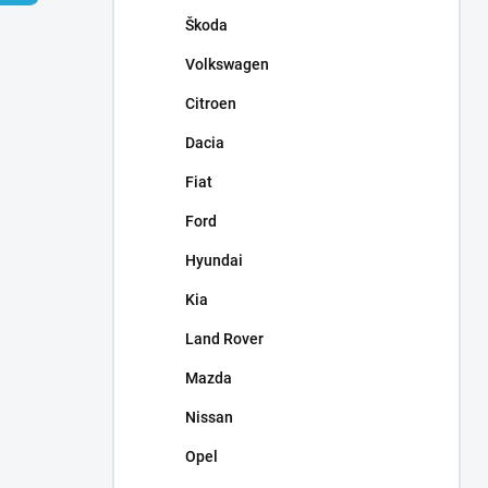
n
Škoda
e
l
Volkswagen
Citroen
Dacia
Fiat
Ford
Hyundai
Kia
Land Rover
Mazda
Nissan
Opel