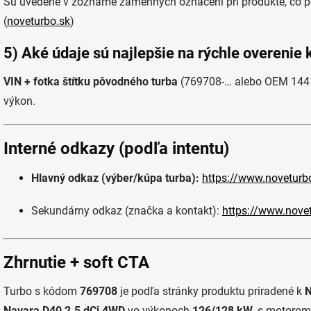
Sú uvedené v zozname zámenných označení pri produkte, čo p
(
noveturbo.sk
)
5) Aké údaje sú najlepšie na rýchle overenie 
VIN + fotka štítku pôvodného turba
(769708-… alebo OEM 14411
výkon.
Interné odkazy (podľa intentu)
Hlavný odkaz (výber/kúpa turba):
https://www.noveturb
Sekundárny odkaz (značka a kontakt):
https://www.nove
Zhrnutie + soft CTA
Turbo s kódom
769708
je podľa stránky produktu priradené k
N
Navara D40 2.5 dCi 4WD
vo výkonoch
126/128 kW
, s motoro