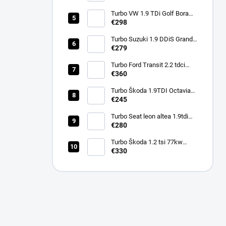
751851
Turbo VW 1.9 TDi Golf Bora
110kw ARL 721021
€298
Turbo Suzuki 1.9 DDiS Grand
€279
Vitara 95Kw 760680
Turbo Ford Transit 2.2 tdci
92kw 74kw 114kw 786880
€360
Turbo Škoda 1.9TDI Octavia
66kw AGR ALH 454159
€245
Turbo Seat leon altea 1.9tdi
77kw BXE BKC BJB 751851
€280
Turbo Škoda 1.2 tsi 77kw
63kw 66kw CBZA CBZB
€330
03F145701K