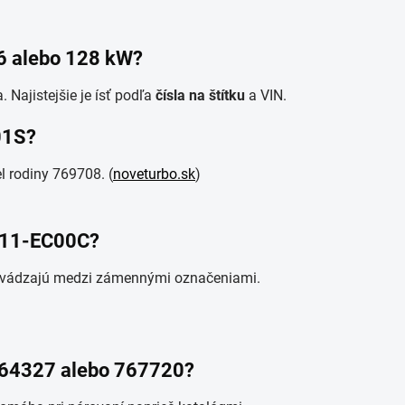
26 alebo 128 kW?
 Najistejšie je ísť podľa
čísla na štítku
a VIN.
01S?
 rodiny 769708. (
noveturbo.sk
)
4411-EC00C?
uvádzajú medzi zámennými označeniami.
a 764327 alebo 767720?