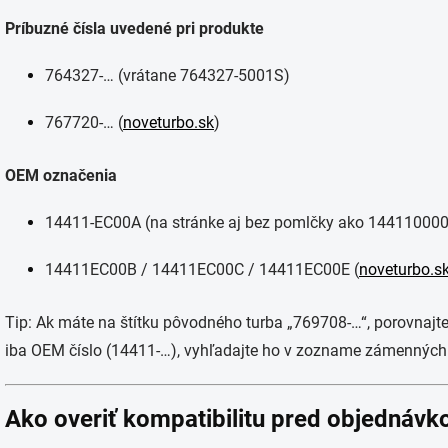
Príbuzné čísla uvedené pri produkte
764327-… (vrátane 764327-5001S)
767720-… (
noveturbo.sk
)
OEM označenia
14411-EC00A (na stránke aj bez pomlčky ako 14411000
14411EC00B / 14411EC00C / 14411EC00E (
noveturbo.s
Tip: Ak máte na štítku pôvodného turba „769708-…“, porovnajt
iba OEM číslo (14411-…), vyhľadajte ho v zozname zámenných čí
Ako overiť kompatibilitu pred objednávko