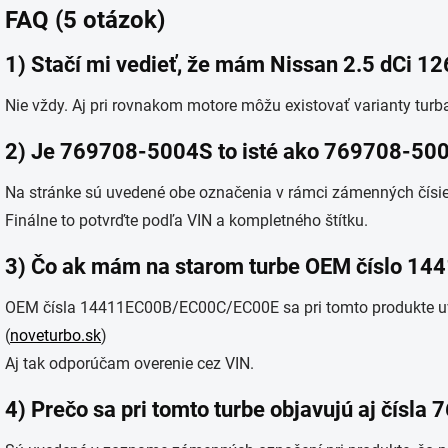
FAQ (5 otázok)
1) Stačí mi vedieť, že mám Nissan 2.5 dCi 1
Nie vždy. Aj pri rovnakom motore môžu existovať varianty turba.
2) Je 769708-5004S to isté ako 769708-50
Na stránke sú uvedené obe označenia v rámci zámenných čísiel
Finálne to potvrďte podľa VIN a kompletného štítku.
3) Čo ak mám na starom turbe OEM číslo 1
OEM čísla 14411EC00B/EC00C/EC00E sa pri tomto produkte 
(
noveturbo.sk
)
Aj tak odporúčam overenie cez VIN.
4) Prečo sa pri tomto turbe objavujú aj čísl