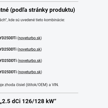
ntné (podľa stránky produktu)
ách“, kde sú uvedené tieto kombinácie:
 YD25DDTi
(
noveturbo.sk
)
 YD25DDTi
(
noveturbo.sk
)
 YD25DDTi
(
noveturbo.sk
)
 YD25DDTi
(
noveturbo.sk
)
e zhoda čísiel (štítok/OEM) a VIN.
 „2.5 dCi 126/128 kW“