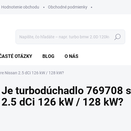
Hodnotenie obchodu
Obchodné podmienky
Hľadať
ČASTÉ OTÁZKY
BLOG
O NÁS
re Nissan 2.5 dCi 126 kW / 128 kW?
Je turbodúchadlo 769708 s
2.5 dCi 126 kW / 128 kW?