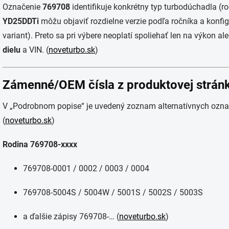
Označenie
769708
identifikuje konkrétny typ turbodúchadla (r
YD25DDTi
môžu objaviť rozdielne verzie podľa ročníka a konfi
variant). Preto sa pri výbere neoplatí spoliehať len na výkon 
dielu
a VIN. (
noveturbo.sk
)
Zámenné/OEM čísla z produktovej stránky
V „Podrobnom popise“ je uvedený zoznam alternatívnych označ
(
noveturbo.sk
)
Rodina 769708-xxxx
769708-0001 / 0002 / 0003 / 0004
769708-5004S / 5004W / 5001S / 5002S / 5003S
a ďalšie zápisy 769708-… (
noveturbo.sk
)