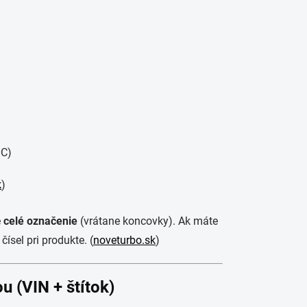
0C)
k
)
e
celé označenie
(vrátane koncovky). Ak máte
sel pri produkte. (
noveturbo.sk
)
u (VIN + štítok)