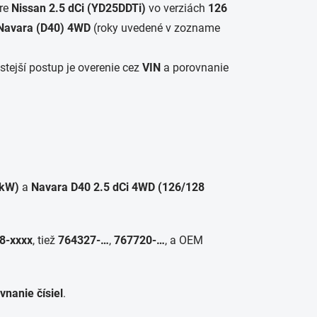
pre
Nissan 2.5 dCi (YD25DDTi)
vo verziách
126
Navara (D40) 4WD
(roky uvedené v zozname
stejší postup je overenie cez
VIN
a porovnanie
 kW)
a
Navara D40 2.5 dCi 4WD (126/128
8-xxxx
, tiež
764327-…
,
767720-…
, a OEM
vnanie čísiel
.