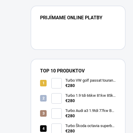
PRIJÍMAME ONLINE PLATBY
TOP 10 PRODUKTOV
Turbo VW golf passat touran
1.9tdi 77kw BXE BKC BJB
€280
751851
Turbo 1.9 tdi 66kw 81kw 85kw
Škoda Octavia 713673
€280
454232 713672
Turbo Audi a3 1.9tdi 77kw BXE
BKC BJB 751851
€280
Turbo Škoda octavia superb
1.9tdi 77kw BXE BKC BJB
€280