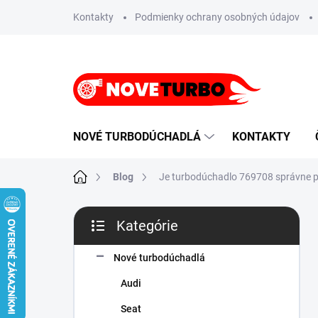
Prejsť
Kontakty
Podmienky ochrany osobných údajov
na
obsah
NOVÉ TURBODÚCHADLÁ
KONTAKTY
Domov
Blog
Je turbodúchadlo 769708 správne p
B
Kategórie
o
Preskočiť
č
kategórie
n
Nové turbodúchadlá
ý
Audi
p
a
Seat