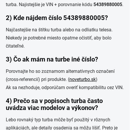
turba. Najistejšie je VIN + porovnanie kódu
54389880005
.
2) Kde nájdem číslo 54389880005?
Najčastejšie na štítku turba alebo na odliatku telesa.
Niekedy je potrebné miesto opatrne očistiť, aby bolo
čitateľné.
3) Čo ak mám na turbe iné číslo?
Porovnajte ho so zoznamom alternatívnych označení
(cross-referencií) pri produkte. (
noveturbo.sk
)
Ak sa nezhoduje, odporúčam overiť kompatibilitu cez VIN.
4) Prečo sa v popisoch turba často
uvádza viac modelov a výkonov?
Lebo rovnaký typ turba môže byť použitý v rôznych
aplikáciách, ale detaily osadenia sa môžu líšiť. Preto je