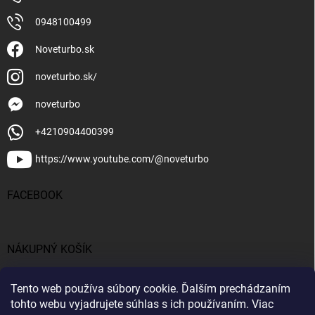
0948100499
Noveturbo.sk
noveturbo.sk/
noveturbo
+4210904400399
https://www.youtube.com/@noveturbo
FACEBOOK
NÁKUPNÝ KOŠÍK
0
ks /
€0
Tento web používa súbory cookie. Ďalším prechádzaním
tohto webu vyjadrujete súhlas s ich používaním. Viac