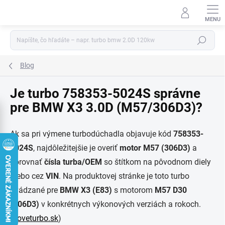
Prejsť
na
obsah
Hľadať
Blog
Je turbo 758353-5024S správne
pre BMW X3 3.0D (M57/306D3)?
Ak sa pri výmene turbodúchadla objavuje kód
758353-
5024S
, najdôležitejšie je overiť
motor M57 (306D3)
a
porovnať
čísla turba/OEM
so štítkom na pôvodnom diely
alebo cez
VIN
. Na produktovej stránke je toto turbo
uvádzané pre
BMW X3 (E83)
s motorom
M57 D30
(306D3)
v konkrétnych výkonových verziách a rokoch.
(
noveturbo.sk
)