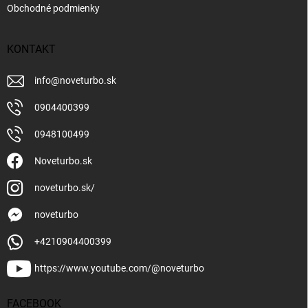
Obchodné podmienky
KONTAKT
info
@
noveturbo.sk
0904400399
0948100499
Noveturbo.sk
noveturbo.sk/
noveturbo
+4210904400399
https://www.youtube.com/@noveturbo
FACEBOOK