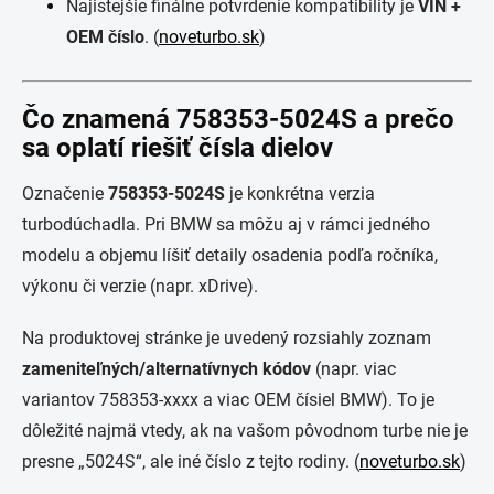
Najistejšie finálne potvrdenie kompatibility je
VIN +
OEM číslo
. (
noveturbo.sk
)
Čo znamená 758353-5024S a prečo
sa oplatí riešiť čísla dielov
Označenie
758353-5024S
je konkrétna verzia
turbodúchadla. Pri BMW sa môžu aj v rámci jedného
modelu a objemu líšiť detaily osadenia podľa ročníka,
výkonu či verzie (napr. xDrive).
Na produktovej stránke je uvedený rozsiahly zoznam
zameniteľných/alternatívnych kódov
(napr. viac
variantov 758353-xxxx a viac OEM čísiel BMW). To je
dôležité najmä vtedy, ak na vašom pôvodnom turbe nie je
presne „5024S“, ale iné číslo z tejto rodiny. (
noveturbo.sk
)