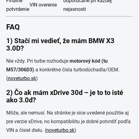
Finálne
odporúčané pri každej
VIN overenie
potvrdenie
nejasnosti
FAQ
1) Stačí mi vedieť, že mám BMW X3
3.0D?
Nie vždy. Pri turbe rozhoduje
motorový kód (tu
M57/306D3)
a konkrétne čísla turbodúchadla/OEM.
(
noveturbo.sk
)
2) Čo ak mám xDrive 30d – je to to isté
ako 3.0d?
Môže, ale nemusí. Na stránke je síce uvedené použitie aj
pre verzie xDrive, no kompatibilitu je dobré potvrdiť podľa
VIN a čísiel dielu. (
noveturbo.sk
)