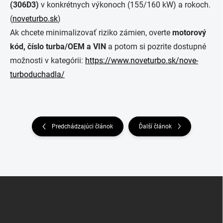
(306D3)
v konkrétnych výkonoch (155/160 kW) a rokoch.
(
noveturbo.sk
)
Ak chcete minimalizovať riziko zámien, overte
motorový
kód, číslo turba/OEM a VIN
a potom si pozrite dostupné
možnosti v kategórii:
https://www.noveturbo.sk/nove-
turboduchadla/
Predchádzajúci článok
Ďalší článok
Z
á
p
ä