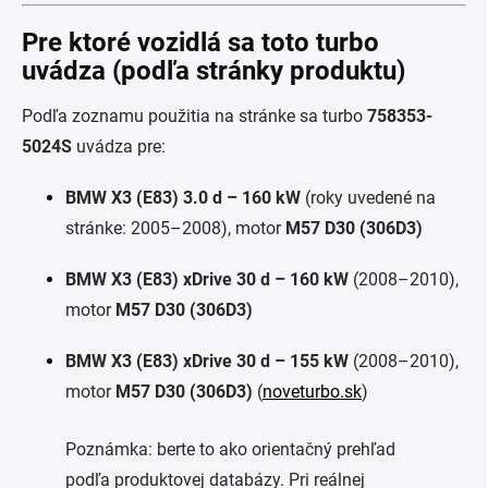
Pre ktoré vozidlá sa toto turbo
uvádza (podľa stránky produktu)
Podľa zoznamu použitia na stránke sa turbo
758353-
5024S
uvádza pre:
BMW X3 (E83) 3.0 d – 160 kW
(roky uvedené na
stránke: 2005–2008), motor
M57 D30 (306D3)
BMW X3 (E83) xDrive 30 d – 160 kW
(2008–2010),
motor
M57 D30 (306D3)
BMW X3 (E83) xDrive 30 d – 155 kW
(2008–2010),
motor
M57 D30 (306D3)
(
noveturbo.sk
)
Poznámka: berte to ako orientačný prehľad
podľa produktovej databázy. Pri reálnej