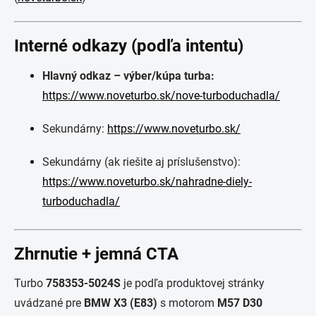
Interné odkazy (podľa intentu)
Hlavný odkaz – výber/kúpa turba:
https://www.noveturbo.sk/nove-turboduchadla/
Sekundárny:
https://www.noveturbo.sk/
Sekundárny (ak riešite aj príslušenstvo):
https://www.noveturbo.sk/nahradne-diely-
turboduchadla/
Zhrnutie + jemná CTA
Turbo
758353-5024S
je podľa produktovej stránky
uvádzané pre
BMW X3 (E83)
s motorom
M57 D30