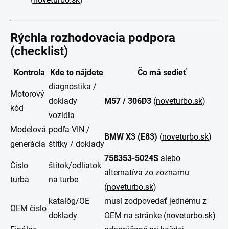
Rýchla rozhodovacia podpora
(checklist)
Kontrola
Kde to nájdete
Čo má sedieť
diagnostika /
Motorový
doklady
M57 / 306D3
(
noveturbo.sk
)
kód
vozidla
Modelová
podľa VIN /
BMW X3 (E83)
(
noveturbo.sk
)
generácia
štítky / doklady
758353-5024S
alebo
Číslo
štítok/odliatok
alternatíva zo zoznamu
turba
na turbe
(
noveturbo.sk
)
katalóg/OE
musí zodpovedať jednému z
OEM číslo
doklady
OEM na stránke (
noveturbo.sk
)