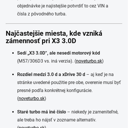
objednávke je najistejšie potvrdiť to cez VIN a
čísla z pôvodného turba.
Najčastejšie miesta, kde vzniká
zámennosť pri X3 3.0D
Sedí „X3 3.0D“, ale nesedí motorový kód
(M57/306D3 vs. iná verzia). (
noveturbo.sk
)
Rozdiel medzi 3.0 d a xDrive 30 d
– aj keď je na
stránke uvedené použitie pre obe, overenie musí byť
presné podľa konkrétnej konfigurácie.
(
noveturbo.sk
)
Staré turbo má iné číslo
– niekedy je zameniteľné,
ale treba ho nájsť v zozname alternatív.
(
noveturbo.sk
)