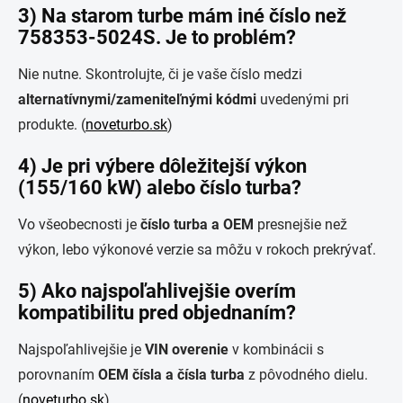
3) Na starom turbe mám iné číslo než
758353-5024S. Je to problém?
Nie nutne. Skontrolujte, či je vaše číslo medzi
alternatívnymi/zameniteľnými kódmi
uvedenými pri
produkte. (
noveturbo.sk
)
4) Je pri výbere dôležitejší výkon
(155/160 kW) alebo číslo turba?
Vo všeobecnosti je
číslo turba a OEM
presnejšie než
výkon, lebo výkonové verzie sa môžu v rokoch prekrývať.
5) Ako najspoľahlivejšie overím
kompatibilitu pred objednaním?
Najspoľahlivejšie je
VIN overenie
v kombinácii s
porovnaním
OEM čísla a čísla turba
z pôvodného dielu.
(
noveturbo.sk
)