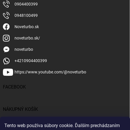
0904400399
0948100499
Noveturbo.sk
noveturbo.sk/
noveturbo
+4210904400399
https://www.youtube.com/@noveturbo
FACEBOOK
NÁKUPNÝ KOŠÍK
0
ks /
€0
Tento web používa súbory cookie. Ďalším prechádzaním