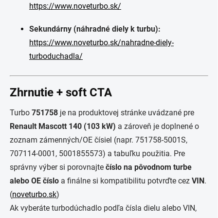
https://www.noveturbo.sk/
Sekundárny (náhradné diely k turbu):
https://www.noveturbo.sk/nahradne-diely-
turboduchadla/
Zhrnutie + soft CTA
Turbo
751758
je na produktovej stránke uvádzané pre
Renault Mascott 140 (103 kW)
a zároveň je doplnené o
zoznam zámenných/OE čísiel (napr. 751758-5001S,
707114-0001, 5001855573) a tabuľku použitia. Pre
správny výber si porovnajte
číslo na pôvodnom turbe
alebo OE číslo
a finálne si kompatibilitu potvrďte cez
VIN
.
(
noveturbo.sk
)
Ak vyberáte turbodúchadlo podľa čísla dielu alebo VIN,