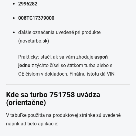
2996282
008TC17379000
ďalšie označenia uvedené pri produkte
(
noveturbo.sk
)
Prakticky: stačí, ak sa vám zhoduje
aspoň
jedno
z týchto čísel so štítkom turba alebo s
OE číslom v dokladoch. Finálnu istotu dá VIN.
Kde sa turbo 751758 uvádza
(orientačne)
V tabuľke použitia na produktovej stránke sú uvedené
napríklad tieto aplikácie: