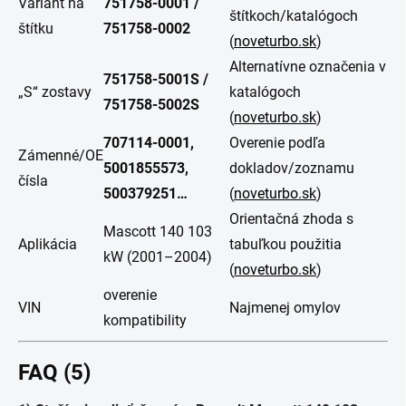
Variant na
751758-0001 /
štítkoch/katalógoch
štítku
751758-0002
(
noveturbo.sk
)
Alternatívne označenia v
751758-5001S /
„S“ zostavy
katalógoch
751758-5002S
(
noveturbo.sk
)
707114-0001,
Overenie podľa
Zámenné/OE
5001855573,
dokladov/zoznamu
čísla
500379251…
(
noveturbo.sk
)
Orientačná zhoda s
Mascott 140 103
Aplikácia
tabuľkou použitia
kW (2001–2004)
(
noveturbo.sk
)
overenie
VIN
Najmenej omylov
kompatibility
FAQ (5)