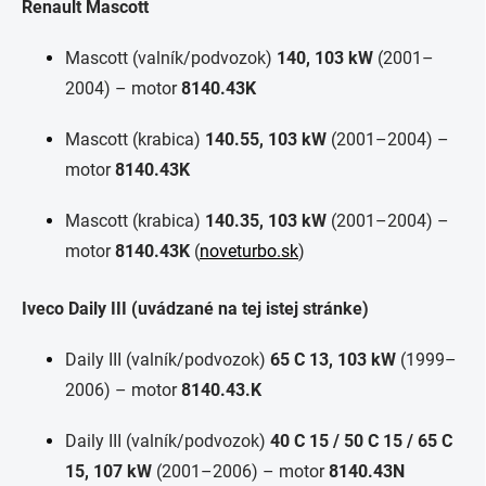
Renault Mascott
Mascott (valník/podvozok)
140, 103 kW
(2001–
2004) – motor
8140.43K
Mascott (krabica)
140.55, 103 kW
(2001–2004) –
motor
8140.43K
Mascott (krabica)
140.35, 103 kW
(2001–2004) –
motor
8140.43K
(
noveturbo.sk
)
Iveco Daily III (uvádzané na tej istej stránke)
Daily III (valník/podvozok)
65 C 13, 103 kW
(1999–
2006) – motor
8140.43.K
Daily III (valník/podvozok)
40 C 15 / 50 C 15 / 65 C
15, 107 kW
(2001–2006) – motor
8140.43N