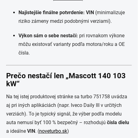
Najistejšie finálne potvrdenie:
VIN
(minimalizuje
riziko zámeny medzi podobnými verziami).
Výkon sám o sebe nestačí:
pri rovnakom výkone
môžu existovať varianty podľa motora/roku a OE
čísla.
Prečo nestačí len „Mascott 140 103
kW“
Na tej istej produktovej stránke sa turbo 751758 uvádza
aj pri iných aplikáciách (napr. Iveco Daily III v určitých
verziách). To je typický signál, že výber podľa modelu
auta nemusí byť 100 % bezpečný – rozhodujú
čísla dielu
a ideálne
VIN
. (
noveturbo.sk
)