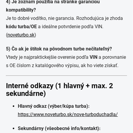
4) Je zoznam použitia na stránke garanciou
kompatibility?
Je to dobré vodítko, nie garancia. Rozhodujúca je zhoda
kódu turba/OE
a ideálne potvrdenie podľa VIN.
(
noveturbo.sk
)
5) Čo ak je štítok na pôvodnom turbe nečitateľný?
Vtedy je najpraktickejšie overenie podľa
VIN
a porovnanie
s OE číslom z katalógového výpisu, ak ho viete získať.
Interné odkazy (1 hlavný + max. 2
sekundárne)
Hlavný odkaz (výber/kúpa turba):
https://www.noveturbo.sk/nove-turboduchadla/
Sekundárny (všeobecné info/kontakt):