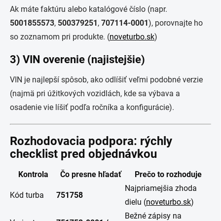
Ak máte faktúru alebo katalógové číslo (napr.
5001855573
,
500379251
,
707114-0001
), porovnajte ho
so zoznamom pri produkte. (
noveturbo.sk
)
3) VIN overenie (najistejšie)
VIN je najlepší spôsob, ako odlíšiť veľmi podobné verzie
(najmä pri úžitkových vozidlách, kde sa výbava a
osadenie vie líšiť podľa ročníka a konfigurácie).
Rozhodovacia podpora: rýchly
checklist pred objednávkou
Kontrola
Čo presne hľadať
Prečo to rozhoduje
Najpriamejšia zhoda
Kód turba
751758
dielu (
noveturbo.sk
)
Bežné zápisy na