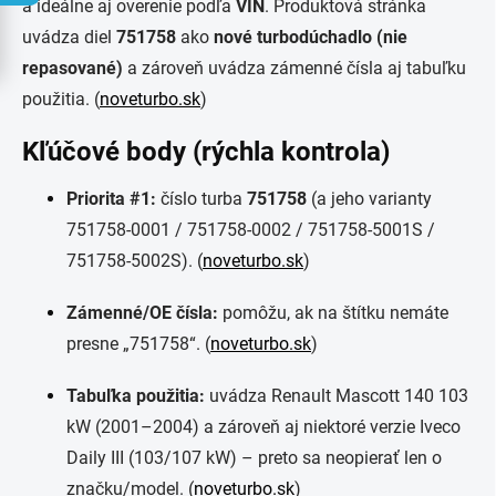
a ideálne aj overenie podľa
VIN
. Produktová stránka
uvádza diel
751758
ako
nové turbodúchadlo (nie
repasované)
a zároveň uvádza zámenné čísla aj tabuľku
použitia. (
noveturbo.sk
)
Kľúčové body (rýchla kontrola)
Priorita #1:
číslo turba
751758
(a jeho varianty
751758-0001 / 751758-0002 / 751758-5001S /
751758-5002S). (
noveturbo.sk
)
Zámenné/OE čísla:
pomôžu, ak na štítku nemáte
presne „751758“. (
noveturbo.sk
)
Tabuľka použitia:
uvádza Renault Mascott 140 103
kW (2001–2004) a zároveň aj niektoré verzie Iveco
Daily III (103/107 kW) – preto sa neopierať len o
značku/model. (
noveturbo.sk
)