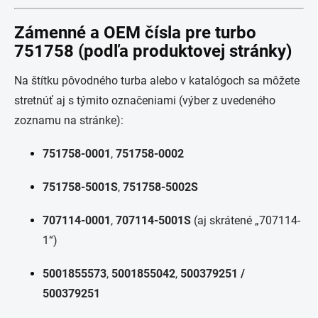
Zámenné a OEM čísla pre turbo
751758 (podľa produktovej stránky)
Na štítku pôvodného turba alebo v katalógoch sa môžete
stretnúť aj s týmito označeniami (výber z uvedeného
zoznamu na stránke):
751758-0001
,
751758-0002
751758-5001S
,
751758-5002S
707114-0001
,
707114-5001S
(aj skrátené „707114-
1“)
5001855573
,
5001855042
,
500379251 /
500379251