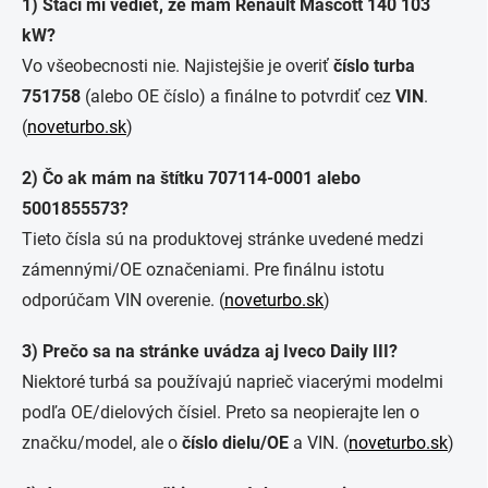
1) Stačí mi vedieť, že mám Renault Mascott 140 103
kW?
Vo všeobecnosti nie. Najistejšie je overiť
číslo turba
751758
(alebo OE číslo) a finálne to potvrdiť cez
VIN
.
(
noveturbo.sk
)
2) Čo ak mám na štítku 707114-0001 alebo
5001855573?
Tieto čísla sú na produktovej stránke uvedené medzi
zámennými/OE označeniami. Pre finálnu istotu
odporúčam VIN overenie. (
noveturbo.sk
)
3) Prečo sa na stránke uvádza aj Iveco Daily III?
Niektoré turbá sa používajú naprieč viacerými modelmi
podľa OE/dielových čísiel. Preto sa neopierajte len o
značku/model, ale o
číslo dielu/OE
a VIN. (
noveturbo.sk
)