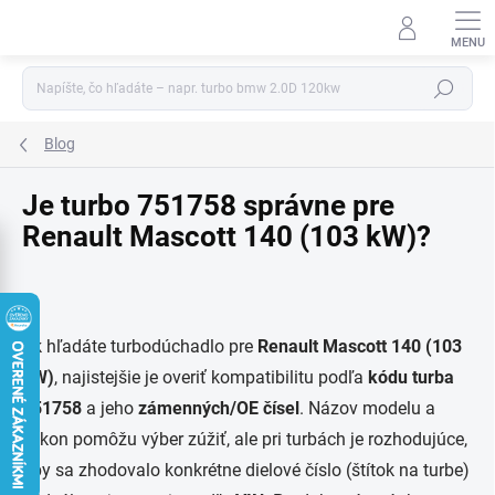
Prejsť
na
obsah
Hľadať
Blog
Je turbo 751758 správne pre
Renault Mascott 140 (103 kW)?
Ak hľadáte turbodúchadlo pre
Renault Mascott 140 (103
kW)
, najistejšie je overiť kompatibilitu podľa
kódu turba
751758
a jeho
zámenných/OE čísel
. Názov modelu a
výkon pomôžu výber zúžiť, ale pri turbách je rozhodujúce,
aby sa zhodovalo konkrétne dielové číslo (štítok na turbe)