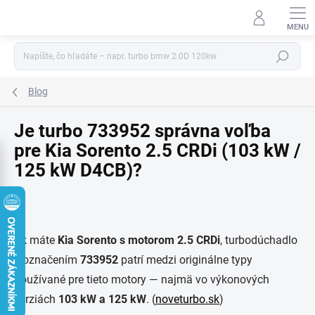
Prejsť
na
obsah
Hľadať
Blog
Je turbo 733952 správna voľba
pre Kia Sorento 2.5 CRDi (103 kW /
125 kW D4CB)?
Ak máte
Kia Sorento s motorom 2.5 CRDi
, turbodúchadlo
s označením
733952
patrí medzi originálne typy
používané pre tieto motory — najmä vo výkonových
verziách
103 kW a 125 kW
. (
noveturbo.sk
)