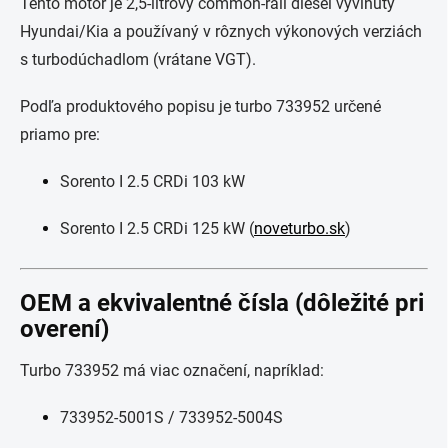
Tento motor je 2,5-litrový common-rail diesel vyvinutý
Hyundai/Kia a používaný v rôznych výkonových verziách
s turbodúchadlom (vrátane VGT).
Podľa produktového popisu je turbo 733952 určené
priamo pre:
Sorento I 2.5 CRDi 103 kW
Sorento I 2.5 CRDi 125 kW (
noveturbo.sk
)
OEM a ekvivalentné čísla (dôležité pri
overení)
Turbo 733952 má viac označení, napríklad:
733952-5001S / 733952-5004S