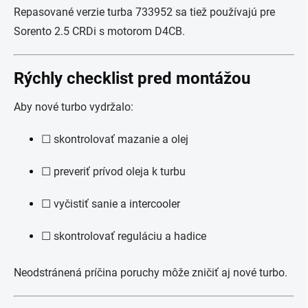
Repasované verzie turba 733952 sa tiež používajú pre
Sorento 2.5 CRDi s motorom D4CB.
Rýchly checklist pred montážou
Aby nové turbo vydržalo:
☐ skontrolovať mazanie a olej
☐ preveriť prívod oleja k turbu
☐ vyčistiť sanie a intercooler
☐ skontrolovať reguláciu a hadice
Neodstránená príčina poruchy môže zničiť aj nové turbo.