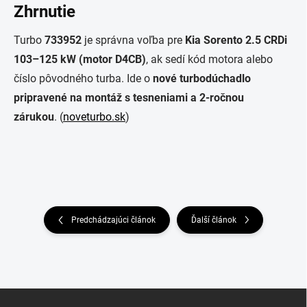
Zhrnutie
Turbo
733952
je správna voľba pre
Kia Sorento 2.5 CRDi
103–125 kW (motor D4CB)
, ak sedí kód motora alebo
číslo pôvodného turba. Ide o
nové turbodúchadlo
pripravené na montáž s tesneniami a 2-ročnou
zárukou
. (
noveturbo.sk
)
Predchádzajúci článok
Ďalší článok
Z