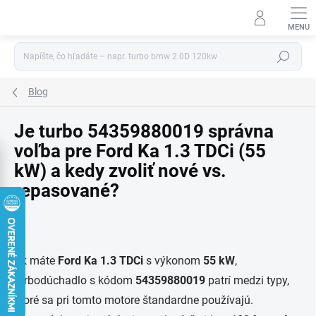
Prejsť
na
obsah
Hľadať
Blog
Je turbo 54359880019 správna
voľba pre Ford Ka 1.3 TDCi (55
kW) a kedy zvoliť nové vs.
repasované?
Ak máte
Ford Ka 1.3 TDCi
s výkonom
55 kW
,
turbodúchadlo s kódom
54359880019
patrí medzi typy,
ktoré sa pri tomto motore štandardne používajú.