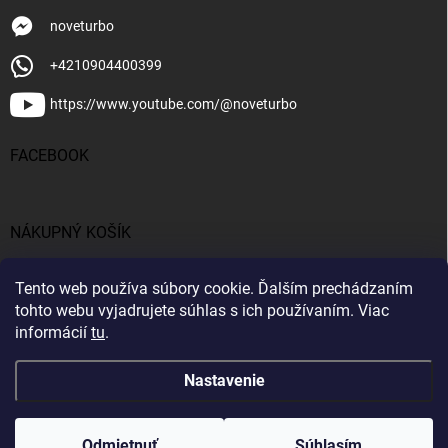
noveturbo
+4210904400399
https://www.youtube.com/@noveturbo
FACEBOOK
NÁKUPNÝ KOŠÍK
0
ks /
€0
Tento web používa súbory cookie. Ďalším prechádzaním
tohto webu vyjadrujete súhlas s ich používaním. Viac
informácií
tu
.
Nastavenie
Copyright 2026
NOVETURBO.SK
. Všetky práva vyhradené.
Upraviť
nastavenie cookies
Odmietnuť
Súhlasím