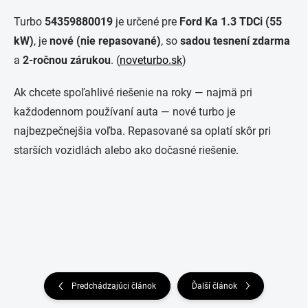
Turbo
54359880019
je určené pre
Ford Ka 1.3 TDCi (55
kW)
, je
nové (nie repasované)
, so
sadou tesnení zdarma
a
2-ročnou zárukou
. (
noveturbo.sk
)
Ak chcete spoľahlivé riešenie na roky — najmä pri
každodennom používaní auta — nové turbo je
najbezpečnejšia voľba. Repasované sa oplatí skôr pri
starších vozidlách alebo ako dočasné riešenie.
Predchádzajúci článok
Ďalší článok