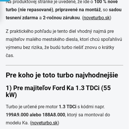
Na produktovej stránke je uvedené, že ide o
100 % nové
turbo (nie repasované)
,
pripravené na montáž
, so
sadou
tesnení zdarma
a
2-ročnou zárukou
. (
noveturbo.sk
)
Z praktického pohľadu je tento diel vhodný najmä pre
majiteľov malého mestského diesla, ktorí chcú spoľahlivú
výmenu bez rizika, že budú turbo riešiť znovu o krátky
čas.
Pre koho je toto turbo najvhodnejšie
1) Pre majiteľov Ford Ka 1.3 TDCi (55
kW)
Turbo je určené pre motor
1.3 TDCi
s kódmi napr.
199A9.000 alebo 188A8.000
, ktorý sa montoval do
modelu Ka. (
noveturbo.sk
)