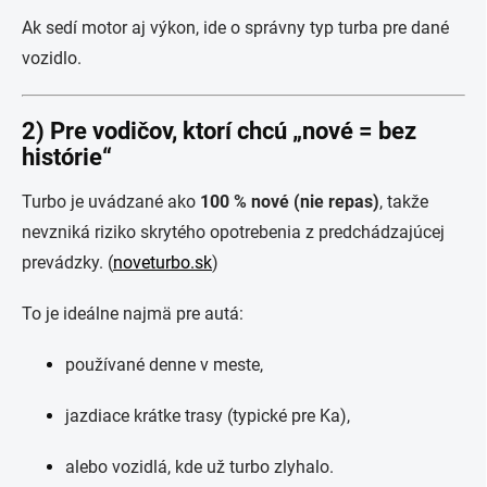
Ak sedí motor aj výkon, ide o správny typ turba pre dané
vozidlo.
2) Pre vodičov, ktorí chcú „nové = bez
histórie“
Turbo je uvádzané ako
100 % nové (nie repas)
, takže
nevzniká riziko skrytého opotrebenia z predchádzajúcej
prevádzky. (
noveturbo.sk
)
To je ideálne najmä pre autá:
používané denne v meste,
jazdiace krátke trasy (typické pre Ka),
alebo vozidlá, kde už turbo zlyhalo.