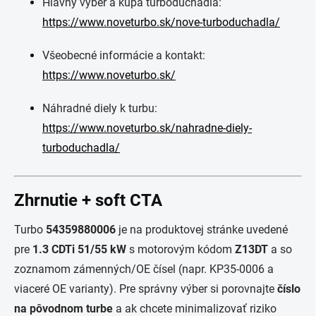
Hlavný výber a kúpa turbodúchadla:
https://www.noveturbo.sk/nove-turboduchadla/
Všeobecné informácie a kontakt:
https://www.noveturbo.sk/
Náhradné diely k turbu:
https://www.noveturbo.sk/nahradne-diely-
turboduchadla/
Zhrnutie + soft CTA
Turbo
54359880006
je na produktovej stránke uvedené
pre
1.3 CDTi 51/55 kW
s motorovým kódom
Z13DT
a so
zoznamom zámenných/OE čísel (napr. KP35-0006 a
viaceré OE varianty). Pre správny výber si porovnajte
číslo
na pôvodnom turbe
a ak chcete minimalizovať riziko