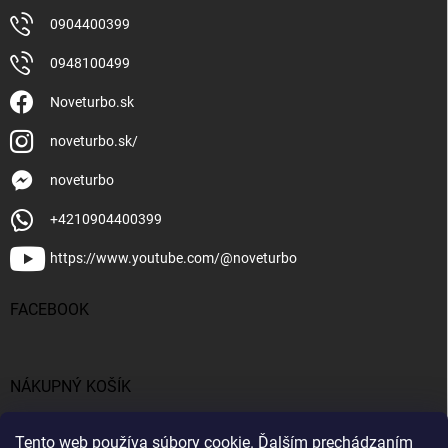
0904400399
0948100499
Noveturbo.sk
noveturbo.sk/
noveturbo
+4210904400399
https://www.youtube.com/@noveturbo
FACEBOOK
NÁKUPNÝ KOŠÍK
0
ks /
€0
Tento web používa súbory cookie. Ďalším prechádzaním