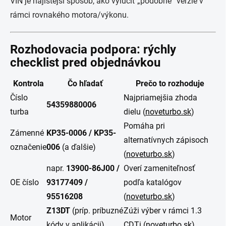
VIN je najistejší spôsob, ako vylúčiť „podobné“ verzie v
rámci rovnakého motora/výkonu.
Rozhodovacia podpora: rýchly
checklist pred objednávkou
Kontrola
Čo hľadať
Prečo to rozhoduje
Číslo
Najpriamejšia zhoda
54359880006
turba
dielu (
noveturbo.sk
)
Pomáha pri
Zámenné
KP35-0006 / KP35-
alternatívnych zápisoch
označenie
006
(a ďalšie)
(
noveturbo.sk
)
napr.
13900-86J00 /
Overí zameniteľnosť
OE číslo
93177409 /
podľa katalógov
95516208
(
noveturbo.sk
)
Z13DT
(príp. príbuzné
Zúži výber v rámci 1.3
Motor
kódy v aplikácii)
CDTi (
noveturbo.sk
)