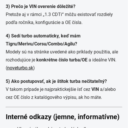
3) Prečo je VIN overenie dôležité?
Pretože aj v rámci „1.3 CDTi“ môžu existovať rozdiely
podľa ročníka, konfigurácie a OE čísla.
4) Sedí turbo automaticky, keď mám
Tigru/Merivu/Corsu/Combo/Agilu?
Modely sú na stránke uvedené ako príklady použitia, ale
rozhodujúce je
konkrétne číslo turba/OE
a ideálne VIN.
(
noveturbo.sk
)
5) Ako postupovať, ak je štítok turba nečitateľný?
V takom prípade je najpraktickejšie ísť cez
VIN
a/alebo
cez OE číslo z katalógového výpisu, ak ho máte.
Interné odkazy (jemne, informatívne)