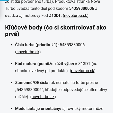
zo štítku pôvodného turba). Produktová stránka Nové
Turbo uvádza tento diel pod kódom
54359880006
a
uvádza aj motorový kód
Z13DT
. (
noveturbo.sk
)
Kľúčové body (čo si skontrolovať ako
prvé)
Číslo turba (priorita #1):
54359880006.
(
noveturbo.sk
)
Kód motora (pomôže zúžiť výber):
Z13DT (na
stránke uvedený pri produkte). (
noveturbo.sk
)
Zámenné/OE čísla:
ak nemáte na turbe presne
„54359880006“, hľadajte zodpovedajúce alternatívy
(nižšie). (
noveturbo.sk
)
Model auta je orientačný:
aj rovnaký motor môže