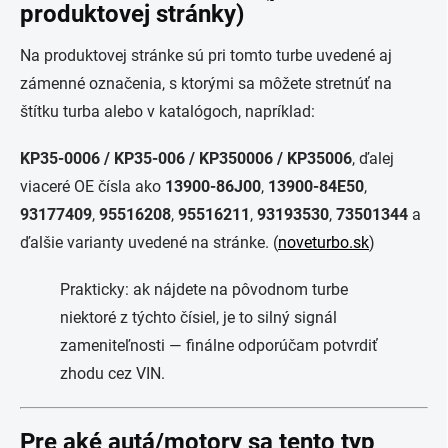
produktovej stránky)
Na produktovej stránke sú pri tomto turbe uvedené aj
zámenné označenia, s ktorými sa môžete stretnúť na
štítku turba alebo v katalógoch, napríklad:
KP35-0006 / KP35-006 / KP350006 / KP35006
, ďalej
viaceré OE čísla ako
13900-86J00
,
13900-84E50
,
93177409
,
95516208
,
95516211
,
93193530
,
73501344
a
ďalšie varianty uvedené na stránke. (
noveturbo.sk
)
Prakticky: ak nájdete na pôvodnom turbe
niektoré z týchto čísiel, je to silný signál
zameniteľnosti — finálne odporúčam potvrdiť
zhodu cez VIN.
Pre aké autá/motory sa tento typ