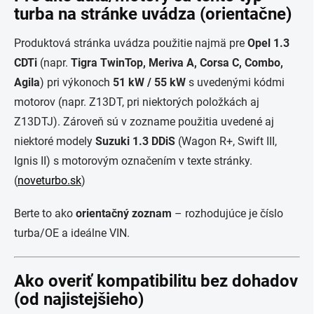
turba na stránke uvádza (orientačne)
Produktová stránka uvádza použitie najmä pre
Opel 1.3
CDTi
(napr.
Tigra TwinTop, Meriva A, Corsa C, Combo,
Agila
) pri výkonoch
51 kW / 55 kW
s uvedenými kódmi
motorov (napr. Z13DT, pri niektorých položkách aj
Z13DTJ). Zároveň sú v zozname použitia uvedené aj
niektoré modely
Suzuki 1.3 DDiS
(Wagon R+, Swift III,
Ignis II) s motorovým označením v texte stránky.
(
noveturbo.sk
)
Berte to ako
orientačný zoznam
– rozhodujúce je číslo
turba/OE a ideálne VIN.
Ako overiť kompatibilitu bez dohadov
(od najistejšieho)