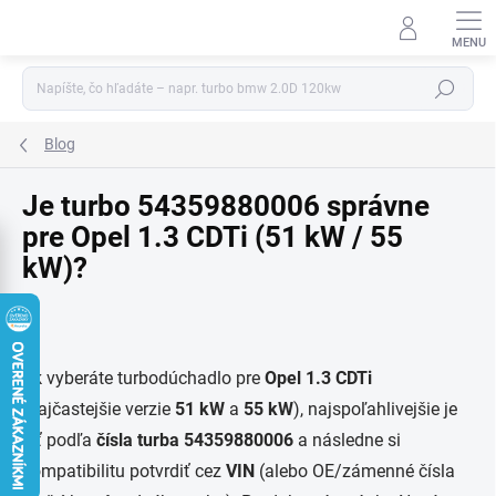
Prejsť
na
obsah
Hľadať
Blog
Je turbo 54359880006 správne
pre Opel 1.3 CDTi (51 kW / 55
kW)?
Ak vyberáte turbodúchadlo pre
Opel 1.3 CDTi
(najčastejšie verzie
51 kW
a
55 kW
), najspoľahlivejšie je
ísť podľa
čísla turba 54359880006
a následne si
kompatibilitu potvrdiť cez
VIN
(alebo OE/zámenné čísla