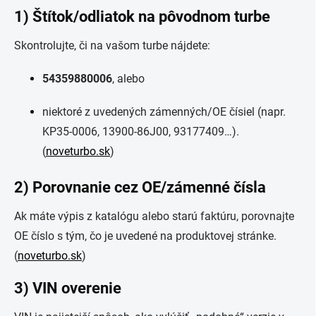
1) Štítok/odliatok na pôvodnom turbe
Skontrolujte, či na vašom turbe nájdete:
54359880006
, alebo
niektoré z uvedených zámenných/OE čísiel (napr.
KP35-0006, 13900-86J00, 93177409…).
(
noveturbo.sk
)
2) Porovnanie cez OE/zámenné čísla
Ak máte výpis z katalógu alebo starú faktúru, porovnajte
OE číslo s tým, čo je uvedené na produktovej stránke.
(
noveturbo.sk
)
3) VIN overenie