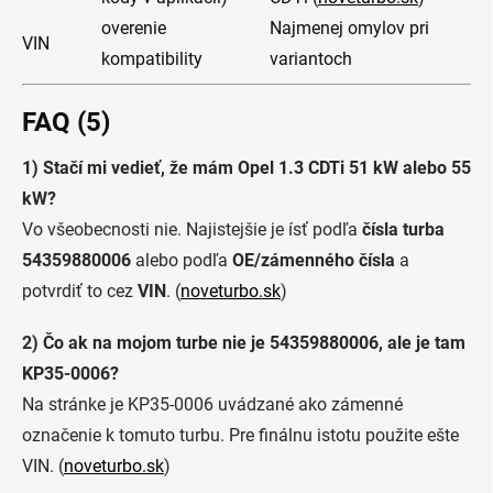
overenie
Najmenej omylov pri
VIN
kompatibility
variantoch
FAQ (5)
1) Stačí mi vedieť, že mám Opel 1.3 CDTi 51 kW alebo 55
kW?
Vo všeobecnosti nie. Najistejšie je ísť podľa
čísla turba
54359880006
alebo podľa
OE/zámenného čísla
a
potvrdiť to cez
VIN
. (
noveturbo.sk
)
2) Čo ak na mojom turbe nie je 54359880006, ale je tam
KP35-0006?
Na stránke je KP35-0006 uvádzané ako zámenné
označenie k tomuto turbu. Pre finálnu istotu použite ešte
VIN. (
noveturbo.sk
)