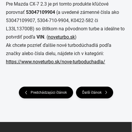
Pre Mazda CX-7 2.3 je pri tomto produkte kľúčové
porovnať
53047109904
(a uvedené zámenné čísla ako
53047109907, 5304-710-9904, K0422-582 či
L33L13700B) so štítkom na pôvodnom turbe a ideálne to
potvrdiť podľa
VIN
. (
noveturbo.sk
)
Ak chcete pozrieť ďalšie nové turbodúchadlá podľa
značky alebo čísla dielu, nájdete ich v kategórii:
https://www.noveturbo.sk/nove-turboduchadla/
Predchádzajúci článok
Ďalší článok
Z
á