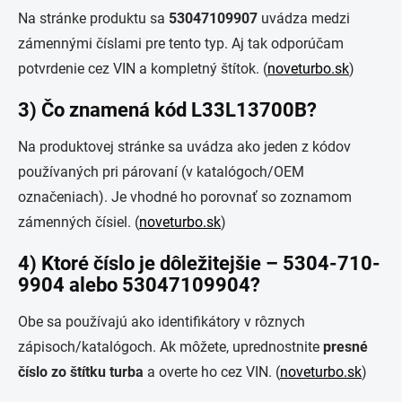
Na stránke produktu sa
53047109907
uvádza medzi
zámennými číslami pre tento typ. Aj tak odporúčam
potvrdenie cez VIN a kompletný štítok. (
noveturbo.sk
)
3) Čo znamená kód L33L13700B?
Na produktovej stránke sa uvádza ako jeden z kódov
používaných pri párovaní (v katalógoch/OEM
označeniach). Je vhodné ho porovnať so zoznamom
zámenných čísiel. (
noveturbo.sk
)
4) Ktoré číslo je dôležitejšie – 5304-710-
9904 alebo 53047109904?
Obe sa používajú ako identifikátory v rôznych
zápisoch/katalógoch. Ak môžete, uprednostnite
presné
číslo zo štítku turba
a overte ho cez VIN. (
noveturbo.sk
)