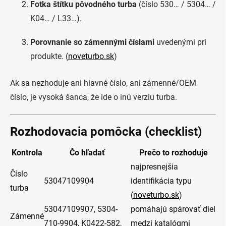
Fotka štítku pôvodného turba
(číslo 530… / 5304… /
K04… / L33…).
Porovnanie so zámennými číslami
uvedenými pri
produkte. (
noveturbo.sk
)
Ak sa nezhoduje ani hlavné číslo, ani zámenné/OEM
číslo, je vysoká šanca, že ide o inú verziu turba.
Rozhodovacia pomôcka (checklist)
Kontrola
Čo hľadať
Prečo to rozhoduje
najpresnejšia
Číslo
53047109904
identifikácia typu
turba
(
noveturbo.sk
)
53047109907, 5304-
pomáhajú spárovať diel
Zámenné
710-9904, K0422-582,
medzi katalógmi