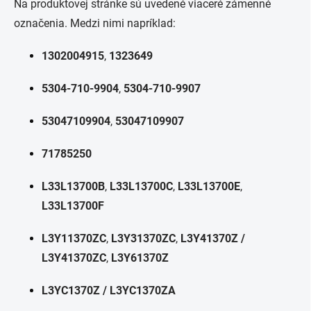
Na produktovej stránke sú uvedené viaceré zámenné
označenia. Medzi nimi napríklad:
1302004915
,
1323649
5304-710-9904
,
5304-710-9907
53047109904
,
53047109907
71785250
L33L13700B
,
L33L13700C
,
L33L13700E
,
L33L13700F
L3Y11370ZC
,
L3Y31370ZC
,
L3Y41370Z /
L3Y41370ZC
,
L3Y61370Z
L3YC1370Z / L3YC1370ZA