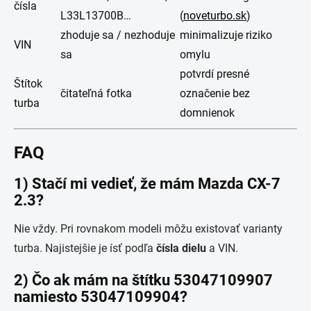
čísla
L33L13700B…
(
noveturbo.sk
)
zhoduje sa / nezhoduje
minimalizuje riziko
VIN
sa
omylu
potvrdí presné
Štítok
čitateľná fotka
označenie bez
turba
domnienok
FAQ
1) Stačí mi vedieť, že mám Mazda CX-7
2.3?
Nie vždy. Pri rovnakom modeli môžu existovať varianty
turba. Najistejšie je ísť podľa
čísla dielu
a VIN.
2) Čo ak mám na štítku 53047109907
namiesto 53047109904?