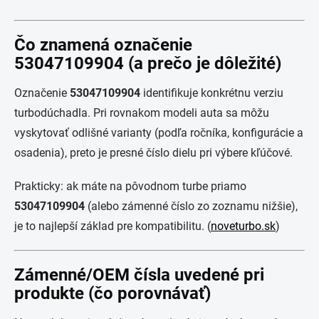
Čo znamená označenie
53047109904 (a prečo je dôležité)
Označenie
53047109904
identifikuje konkrétnu verziu
turbodúchadla. Pri rovnakom modeli auta sa môžu
vyskytovať odlišné varianty (podľa ročníka, konfigurácie a
osadenia), preto je presné číslo dielu pri výbere kľúčové.
Prakticky: ak máte na pôvodnom turbe priamo
53047109904
(alebo zámenné číslo zo zoznamu nižšie),
je to najlepší základ pre kompatibilitu. (
noveturbo.sk
)
Zámenné/OEM čísla uvedené pri
produkte (čo porovnávať)