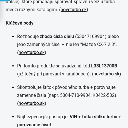
ďalšie), ktoré pomáhajú spárovať správnu verziu turba
medzi rôznymi katalógmi. (
noveturbo.sk
)
Kľúčové body
Rozhoduje
zhoda čísla dielu
(53047109904) alebo
jeho zámenných čísel – nie len “Mazda CX-7 2.3”.
(
noveturbo.sk
)
Pri tomto produkte sa uvádza aj kód
L33L13700B
(užitočný pri párovaní v katalógoch). (
noveturbo.sk
)
Skontrolujte štítok pôvodného turba + porovnajte
zámenné čísla (napr. 5304-710-9904, K0422-582).
(
noveturbo.sk
)
Najbezpečnejší postup je:
VIN + fotka štítku turba +
porovnanie čísel
.