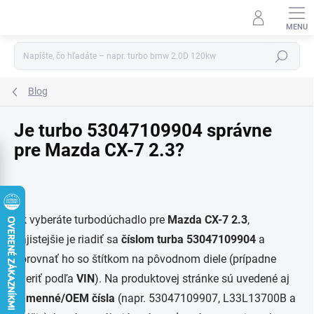
Prejsť
na
obsah
Hľadať
Blog
Je turbo 53047109904 správne
pre Mazda CX-7 2.3?
Ak vyberáte turbodúchadlo pre
Mazda CX-7 2.3
,
najistejšie je riadiť sa
číslom turba 53047109904
a
porovnať ho so štítkom na pôvodnom diele (prípadne
overiť podľa
VIN
). Na produktovej stránke sú uvedené aj
zámenné/OEM čísla
(napr. 53047109907, L33L13700B a