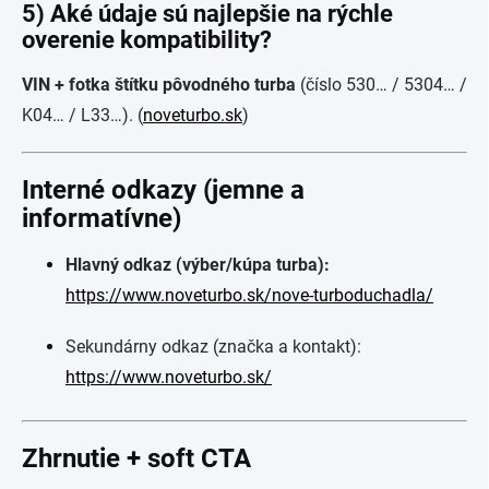
5) Aké údaje sú najlepšie na rýchle
overenie kompatibility?
VIN + fotka štítku pôvodného turba
(číslo 530… / 5304… /
K04… / L33…). (
noveturbo.sk
)
Interné odkazy (jemne a
informatívne)
Hlavný odkaz (výber/kúpa turba):
https://www.noveturbo.sk/nove-turboduchadla/
Sekundárny odkaz (značka a kontakt):
https://www.noveturbo.sk/
Zhrnutie + soft CTA