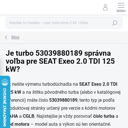
Prejsť
na
obsah
Hľadať
Blog
Je turbo 53039880189 správna
voľba pre SEAT Exeo 2.0 TDI 125
kW?
Ak riešite výmenu turbodúchadla na
SEAT Exeo 2.0 TDI
125 kW
a na štítku pôvodného turba (alebo v katalógovej
referencii) máte číslo
53039880189
, tento typ je podľa
produktovej stránky určený pre verzie s kódmi motorov
CAHA
a
CGLB
. Najistejšie je vždy porovnať
číslo turba
a
kód motora
– model auta a výkon sú len orientačné.