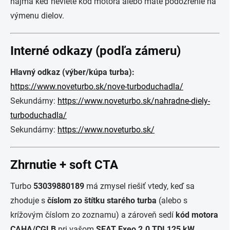
najmä keď neviete kód motora alebo máte podozrenie na
výmenu dielov.
Interné odkazy (podľa zámeru)
Hlavný odkaz (výber/kúpa turba):
https://www.noveturbo.sk/nove-turboduchadla/
Sekundárny:
https://www.noveturbo.sk/nahradne-diely-
turboduchadla/
Sekundárny:
https://www.noveturbo.sk/
Zhrnutie + soft CTA
Turbo
53039880189
má zmysel riešiť vtedy, keď sa
zhoduje s
číslom zo štítku starého turba
(alebo s
krížovým číslom zo zoznamu) a zároveň sedí
kód motora
CAHA/CGLB
pri vašom
SEAT Exeo 2.0 TDI 125 kW
.