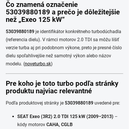
Čo znamená označenie
53039880189
a prečo je dôležitejšie
než „Exeo 125 kW“
53039880189
je identifikátor konkrétneho turbodúchadla
(referencia dielu). V rámci motorov 2.0 TDI sa môžu líšiť
verzie turba aj pri podobnom výkone, preto je presné číslo
dielu spoľahlivejšie než samotný výkon alebo názov
modelu. (
noveturbo.sk
)
Pre koho je toto turbo podľa stránky
produktu najviac relevantné
Podľa produktovej stránky je
53039880189
uvedené pre:
SEAT Exeo (3R2) 2.0 TDI 125 kW (2009–2013)
–
kódy motorov
CAHA, CGLB