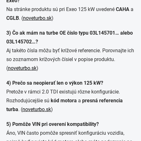
Exeo?
Na stránke produktu sú pri Exeo 125 kW uvedené
CAHA
a
CGLB
. (
noveturbo.sk
)
3) Čo ak mám na turbe OE číslo typu 03L145701… alebo
03L145702…?
Aj takéto čísla môžu byť krížové referencie. Porovnajte ich
so zoznamom krížových čísiel v popise produktu.
(
noveturbo.sk
)
4) Prečo sa neopierať len o výkon 125 kW?
Pretože v rámci 2.0 TDI existujú rôzne konfigurácie.
Rozhodujúcejšie sú
kód motora
a
presná referencia
turba
. (
noveturbo.sk
)
5) Pomôže VIN pri overení kompatibility?
Áno, VIN často pomôže spresniť konfiguráciu vozidla,