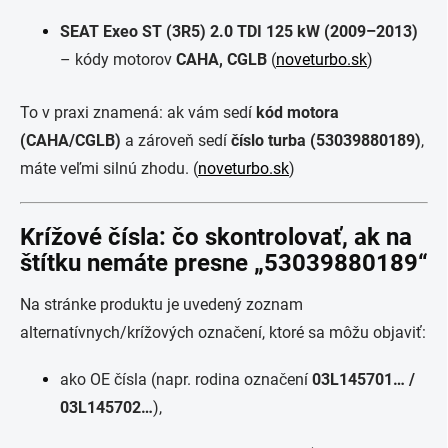
SEAT Exeo ST (3R5) 2.0 TDI 125 kW (2009–2013)
– kódy motorov
CAHA, CGLB
(
noveturbo.sk
)
To v praxi znamená: ak vám sedí
kód motora
(CAHA/CGLB)
a zároveň sedí
číslo turba (53039880189)
,
máte veľmi silnú zhodu. (
noveturbo.sk
)
Krížové čísla: čo skontrolovať, ak na
štítku nemáte presne „53039880189“
Na stránke produktu je uvedený zoznam
alternatívnych/krížových označení, ktoré sa môžu objaviť:
ako OE čísla (napr. rodina označení
03L145701… /
03L145702…
),