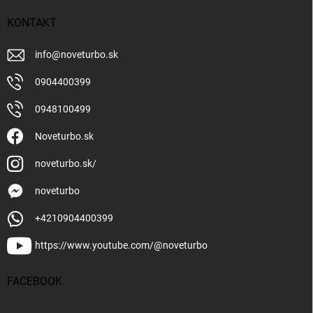
KONTAKT
info
@
noveturbo.sk
0904400399
0948100499
Noveturbo.sk
noveturbo.sk/
noveturbo
+4210904400399
https://www.youtube.com/@noveturbo
FACEBOOK