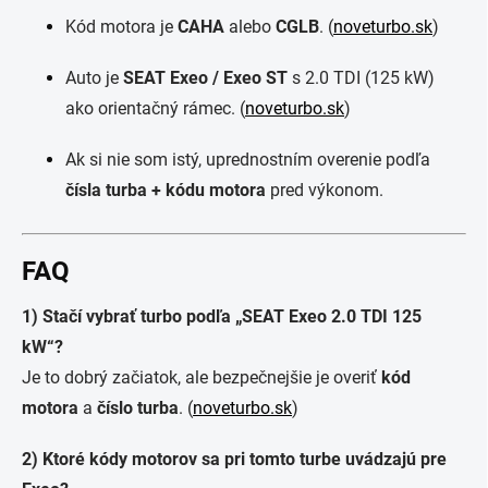
Kód motora je
CAHA
alebo
CGLB
. (
noveturbo.sk
)
Auto je
SEAT Exeo / Exeo ST
s 2.0 TDI (125 kW)
ako orientačný rámec. (
noveturbo.sk
)
Ak si nie som istý, uprednostním overenie podľa
čísla turba + kódu motora
pred výkonom.
FAQ
1) Stačí vybrať turbo podľa „SEAT Exeo 2.0 TDI 125
kW“?
Je to dobrý začiatok, ale bezpečnejšie je overiť
kód
motora
a
číslo turba
. (
noveturbo.sk
)
2) Ktoré kódy motorov sa pri tomto turbe uvádzajú pre