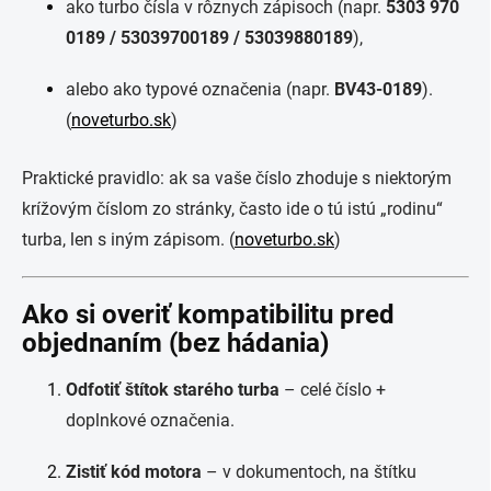
ako turbo čísla v rôznych zápisoch (napr.
5303 970
0189 / 53039700189 / 53039880189
),
alebo ako typové označenia (napr.
BV43-0189
).
(
noveturbo.sk
)
Praktické pravidlo: ak sa vaše číslo zhoduje s niektorým
krížovým číslom zo stránky, často ide o tú istú „rodinu“
turba, len s iným zápisom. (
noveturbo.sk
)
Ako si overiť kompatibilitu pred
objednaním (bez hádania)
Odfotiť štítok starého turba
– celé číslo +
doplnkové označenia.
Zistiť kód motora
– v dokumentoch, na štítku