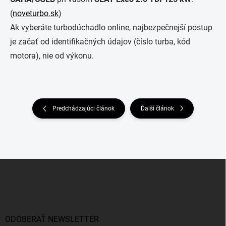
(
noveturbo.sk
)
Ak vyberáte turbodúchadlo online, najbezpečnejší postup
je začať od identifikačných údajov (číslo turba, kód
motora), nie od výkonu.
Predchádzajúci článok
Ďalší článok
Z
á
p
ä
t
i
ODOBERAŤ NEWSLETTER