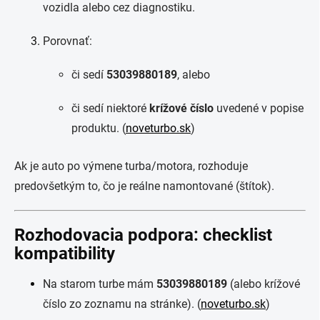
vozidla alebo cez diagnostiku.
Porovnať:
či sedí
53039880189
, alebo
či sedí niektoré
krížové číslo
uvedené v popise
produktu. (
noveturbo.sk
)
Ak je auto po výmene turba/motora, rozhoduje
predovšetkým to, čo je reálne namontované (štítok).
Rozhodovacia podpora: checklist
kompatibility
Na starom turbe mám
53039880189
(alebo krížové
číslo zo zoznamu na stránke). (
noveturbo.sk
)