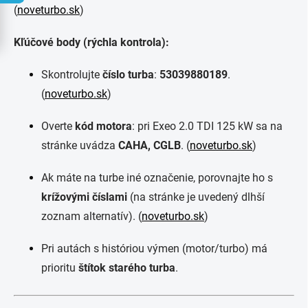
(
noveturbo.sk
)
Kľúčové body (rýchla kontrola):
Skontrolujte
číslo turba
:
53039880189
.
(
noveturbo.sk
)
Overte
kód motora
: pri Exeo 2.0 TDI 125 kW sa na
stránke uvádza
CAHA, CGLB
. (
noveturbo.sk
)
Ak máte na turbe iné označenie, porovnajte ho s
krížovými číslami
(na stránke je uvedený dlhší
zoznam alternatív). (
noveturbo.sk
)
Pri autách s históriou výmen (motor/turbo) má
prioritu
štítok starého turba
.