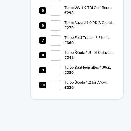
751851
Turbo VW 1.9 TDi Golf Bora
110kw ARL 721021
€298
Turbo Suzuki 1.9 DDiS Grand
€279
Vitara 95Kw 760680
Turbo Ford Transit 2.2 tdci
92kw 74kw 114kw 786880
€360
Turbo Škoda 1.9TDI Octavia
66kw AGR ALH 454159
€245
Turbo Seat leon altea 1.9tdi
77kw BXE BKC BJB 751851
€280
Turbo Škoda 1.2 tsi 77kw
63kw 66kw CBZA CBZB
€330
03F145701K