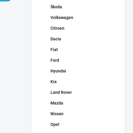
n
Škoda
e
l
Volkswagen
Citroen
Dacia
Fiat
Ford
Hyundai
Kia
Land Rover
Mazda
Nissan
Opel