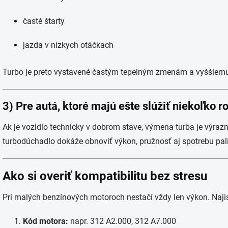
časté štarty
jazda v nízkych otáčkach
Turbo je preto vystavené častým tepelným zmenám a vyššiemu z
3) Pre autá, ktoré majú ešte slúžiť niekoľko r
Ak je vozidlo technicky v dobrom stave, výmena turba je výraz
turbodúchadlo dokáže obnoviť výkon, pružnosť aj spotrebu pal
Ako si overiť kompatibilitu bez stresu
Pri malých benzínových motoroch nestačí vždy len výkon. Najis
Kód motora:
napr. 312 A2.000, 312 A7.000