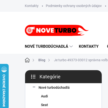
Prejsť
Kontakty
Podmienky ochrany osobných údajov
na
obsah
NOVÉ TURBODÚCHADLÁ
KONTAKTY
Domov
Blog
Je turbo 49373-03012 správna voľba 
B
Kategórie
o
Preskočiť
č
kategórie
n
Nové turbodúchadlá
ý
Audi
p
a
Seat