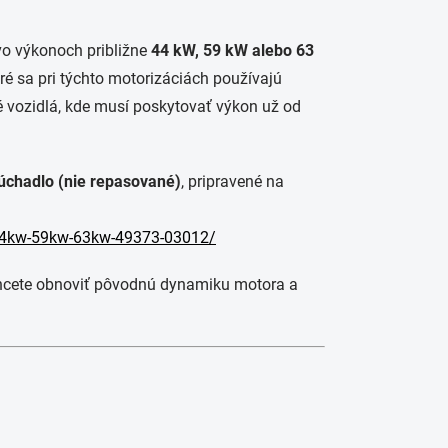
o výkonoch približne
44 kW, 59 kW alebo 63
oré sa pri týchto motorizáciách používajú
é vozidlá, kde musí poskytovať výkon už od
úchadlo (nie repasované)
, pripravené na
0-44kw-59kw-63kw-49373-03012/
 chcete obnoviť pôvodnú dynamiku motora a