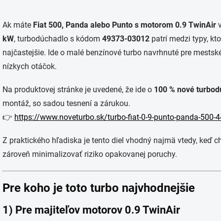
Ak máte
Fiat 500, Panda alebo Punto s motorom 0.9 TwinAir
v
kW
, turbodúchadlo s kódom
49373-03012
patrí medzi typy, kt
najčastejšie. Ide o malé benzínové turbo navrhnuté pre mestsk
nízkych otáčok.
Na produktovej stránke je uvedené, že ide o
100 % nové turbod
montáž, so sadou tesnení a zárukou.
👉
https://www.noveturbo.sk/turbo-fiat-0-9-punto-panda-50
Z praktického hľadiska je tento diel vhodný najmä vtedy, keď
zároveň minimalizovať riziko opakovanej poruchy.
Pre koho je toto turbo najvhodnejšie
1) Pre majiteľov motorov 0.9 TwinAir