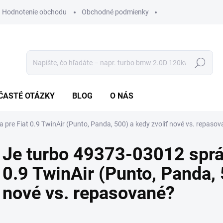
Hodnotenie obchodu
Obchodné podmienky
Hľadať
ČASTÉ OTÁZKY
BLOG
O NÁS
pre Fiat 0.9 TwinAir (Punto, Panda, 500) a kedy zvoliť nové vs. repaso
Je turbo 49373-03012 správ
0.9 TwinAir (Punto, Panda, 
nové vs. repasované?