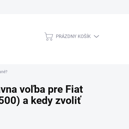
PRÁZDNY KOŠÍK
NÁKUPNÝ
KOŠÍK
vané?
na voľba pre Fiat
500) a kedy zvoliť