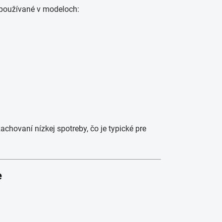
 používané v modeloch:
chovaní nízkej spotreby, čo je typické pre
e