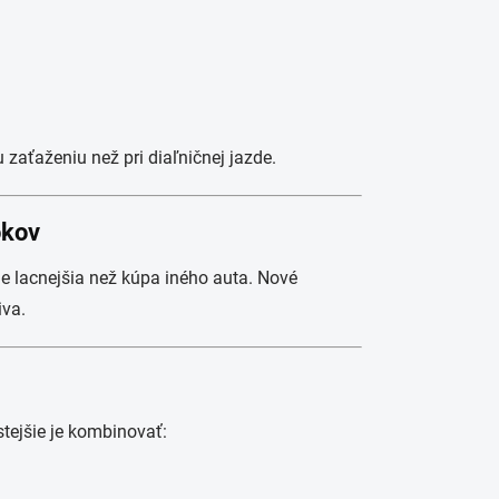
aťaženiu než pri diaľničnej jazde.
okov
ne lacnejšia než kúpa iného auta. Nové
iva.
tejšie je kombinovať: