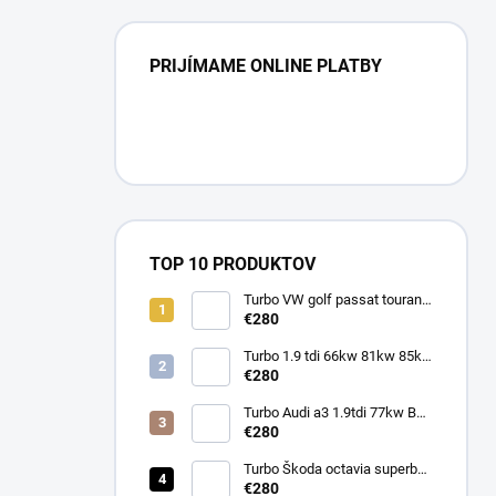
PRIJÍMAME ONLINE PLATBY
TOP 10 PRODUKTOV
Turbo VW golf passat touran
1.9tdi 77kw BXE BKC BJB
€280
751851
Turbo 1.9 tdi 66kw 81kw 85kw
Škoda Octavia 713673
€280
454232 713672
Turbo Audi a3 1.9tdi 77kw BXE
BKC BJB 751851
€280
Turbo Škoda octavia superb
1.9tdi 77kw BXE BKC BJB
€280