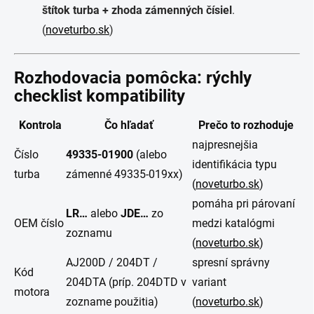
štítok turba + zhoda zámenných čísiel
.
(
noveturbo.sk
)
Rozhodovacia pomôcka: rýchly
checklist kompatibility
Kontrola
Čo hľadať
Prečo to rozhoduje
najpresnejšia
Číslo
49335-01900
(alebo
identifikácia typu
turba
zámenné 49335-019xx)
(
noveturbo.sk
)
pomáha pri párovaní
LR…
alebo
JDE…
zo
OEM číslo
medzi katalógmi
zoznamu
(
noveturbo.sk
)
AJ200D / 204DT /
spresní správny
Kód
204DTA (príp. 204DTD v
variant
motora
zozname použitia)
(
noveturbo.sk
)