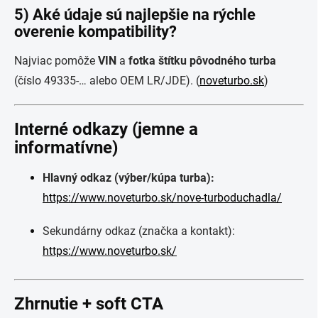
5) Aké údaje sú najlepšie na rýchle
overenie kompatibility?
Najviac pomôže
VIN
a
fotka štítku pôvodného turba
(číslo 49335-… alebo OEM LR/JDE). (
noveturbo.sk
)
Interné odkazy (jemne a
informatívne)
Hlavný odkaz (výber/kúpa turba):
https://www.noveturbo.sk/nove-turboduchadla/
Sekundárny odkaz (značka a kontakt):
https://www.noveturbo.sk/
Zhrnutie + soft CTA