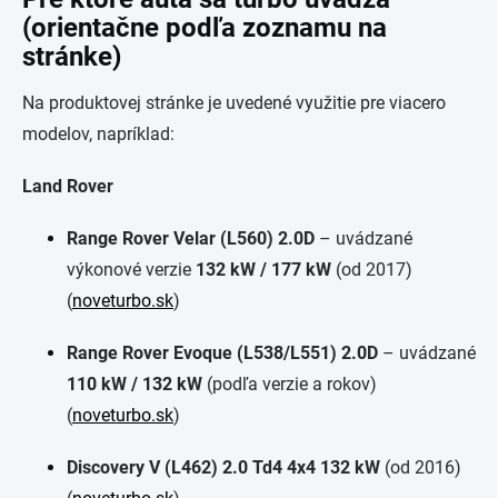
(orientačne podľa zoznamu na
stránke)
Na produktovej stránke je uvedené využitie pre viacero
modelov, napríklad:
Land Rover
Range Rover Velar (L560) 2.0D
– uvádzané
výkonové verzie
132 kW / 177 kW
(od 2017)
(
noveturbo.sk
)
Range Rover Evoque (L538/L551) 2.0D
– uvádzané
110 kW / 132 kW
(podľa verzie a rokov)
(
noveturbo.sk
)
Discovery V (L462) 2.0 Td4 4x4 132 kW
(od 2016)