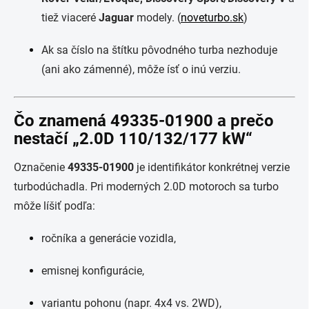
tiež viaceré
Jaguar
modely. (
noveturbo.sk
)
Ak sa číslo na štítku pôvodného turba nezhoduje
(ani ako zámenné), môže ísť o inú verziu.
Čo znamená 49335-01900 a prečo
nestačí „2.0D 110/132/177 kW“
Označenie
49335-01900
je identifikátor konkrétnej verzie
turbodúchadla. Pri moderných 2.0D motoroch sa turbo
môže líšiť podľa:
ročníka a generácie vozidla,
emisnej konfigurácie,
variantu pohonu (napr. 4x4 vs. 2WD),