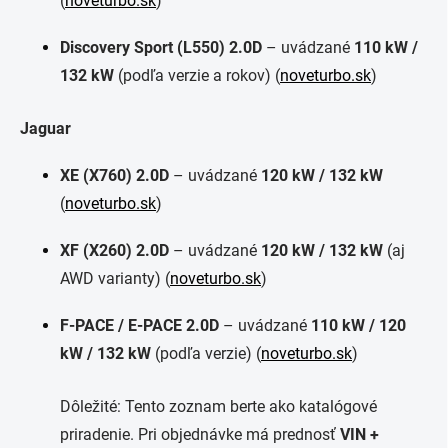
(
noveturbo.sk
)
Discovery Sport (L550) 2.0D
– uvádzané
110 kW /
132 kW
(podľa verzie a rokov) (
noveturbo.sk
)
Jaguar
XE (X760) 2.0D
– uvádzané
120 kW / 132 kW
(
noveturbo.sk
)
XF (X260) 2.0D
– uvádzané
120 kW / 132 kW
(aj
AWD varianty) (
noveturbo.sk
)
F-PACE / E-PACE 2.0D
– uvádzané
110 kW / 120
kW / 132 kW
(podľa verzie) (
noveturbo.sk
)
Dôležité: Tento zoznam berte ako katalógové
priradenie. Pri objednávke má prednosť
VIN +