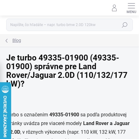
Prejsť
na
obsah
Hľadať
Blog
Je turbo 49335-01900 (49335-
01900) správne pre Land
Rover/Jaguar 2.0D (110/132/177
kW)?
Turbo s označením
49335-01900
sa podľa produktovej
stránky uvádza pre viaceré modely
Land Rover a Jaguar
s 2.0D
, v rôznych výkonoch (napr. 110 kW, 132 kW, 177