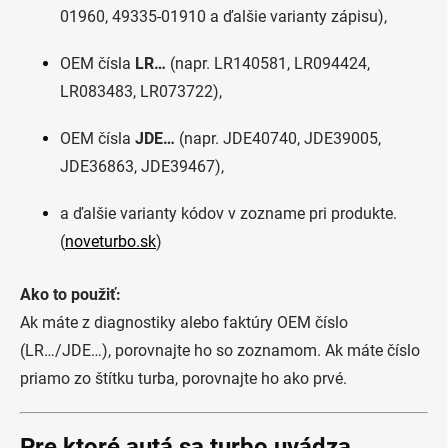
01960, 49335-01910 a ďalšie varianty zápisu),
OEM čísla
LR…
(napr. LR140581, LR094424,
LR083483, LR073722),
OEM čísla
JDE…
(napr. JDE40740, JDE39005,
JDE36863, JDE39467),
a ďalšie varianty kódov v zozname pri produkte.
(
noveturbo.sk
)
Ako to použiť:
Ak máte z diagnostiky alebo faktúry OEM číslo
(LR…/JDE…), porovnajte ho so zoznamom. Ak máte číslo
priamo zo štítku turba, porovnajte ho ako prvé.
Pre ktoré autá sa turbo uvádza