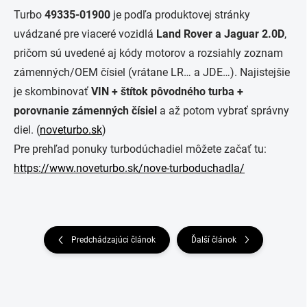
Turbo
49335-01900
je podľa produktovej stránky
uvádzané pre viaceré vozidlá
Land Rover a Jaguar 2.0D
,
pričom sú uvedené aj kódy motorov a rozsiahly zoznam
zámenných/OEM čísiel (vrátane LR… a JDE…). Najistejšie
je skombinovať
VIN + štítok pôvodného turba +
porovnanie zámenných čísiel
a až potom vybrať správny
diel. (
noveturbo.sk
)
Pre prehľad ponuky turbodúchadiel môžete začať tu:
https://www.noveturbo.sk/nove-turboduchadla/
Predchádzajúci článok
Ďalší článok