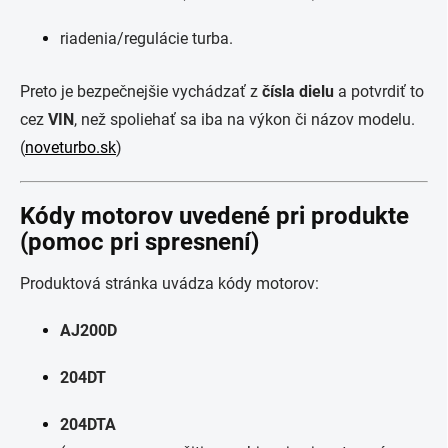
riadenia/regulácie turba.
Preto je bezpečnejšie vychádzať z
čísla dielu
a potvrdiť to
cez
VIN
, než spoliehať sa iba na výkon či názov modelu.
(
noveturbo.sk
)
Kódy motorov uvedené pri produkte
(pomoc pri spresnení)
Produktová stránka uvádza kódy motorov:
AJ200D
204DT
204DTA