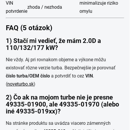
VIN
minimalizuje riziko
zhoda / nezhoda
potvrdenie
omylu
FAQ (5 otázok)
1) Stačí mi vedieť, že mám 2.0D a
110/132/177 kW?
Nie vždy. Aj pri rovnakom objeme a výkone môžu
existovať rôzne verzie turba. Bezpečnejšie je porovnať
číslo turba/OEM číslo
a potvrdiť to cez
VIN
.
(
noveturbo.sk
)
2) Čo ak na mojom turbe nie je presne
49335-01900, ale 49335-01970 (alebo
iné 49335-019xx)?
Na stránke produktu sa uvádza viacero zámenných