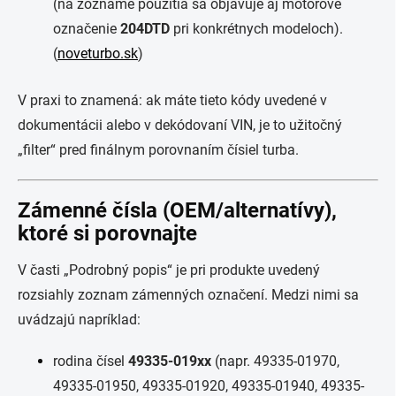
(na zozname použitia sa objavuje aj motorové
označenie
204DTD
pri konkrétnych modeloch).
(
noveturbo.sk
)
V praxi to znamená: ak máte tieto kódy uvedené v
dokumentácii alebo v dekódovaní VIN, je to užitočný
„filter“ pred finálnym porovnaním čísiel turba.
Zámenné čísla (OEM/alternatívy),
ktoré si porovnajte
V časti „Podrobný popis“ je pri produkte uvedený
rozsiahly zoznam zámenných označení. Medzi nimi sa
uvádzajú napríklad:
rodina čísel
49335-019xx
(napr. 49335-01970,
49335-01950, 49335-01920, 49335-01940, 49335-