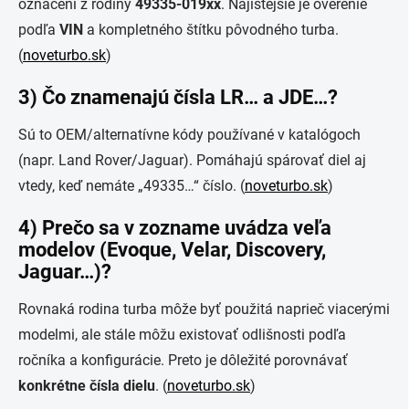
označení z rodiny
49335-019xx
. Najistejšie je overenie
podľa
VIN
a kompletného štítku pôvodného turba.
(
noveturbo.sk
)
3) Čo znamenajú čísla LR… a JDE…?
Sú to OEM/alternatívne kódy používané v katalógoch
(napr. Land Rover/Jaguar). Pomáhajú spárovať diel aj
vtedy, keď nemáte „49335…“ číslo. (
noveturbo.sk
)
4) Prečo sa v zozname uvádza veľa
modelov (Evoque, Velar, Discovery,
Jaguar…)?
Rovnaká rodina turba môže byť použitá naprieč viacerými
modelmi, ale stále môžu existovať odlišnosti podľa
ročníka a konfigurácie. Preto je dôležité porovnávať
konkrétne čísla dielu
. (
noveturbo.sk
)