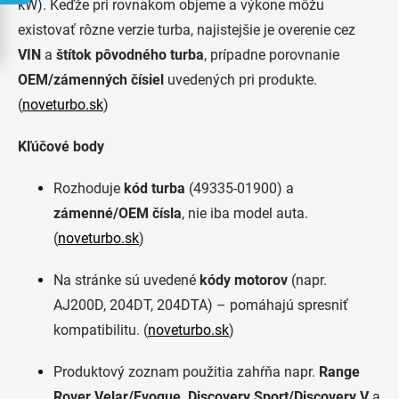
kW). Keďže pri rovnakom objeme a výkone môžu
existovať rôzne verzie turba, najistejšie je overenie cez
VIN
a
štítok pôvodného turba
, prípadne porovnanie
OEM/zámenných čísiel
uvedených pri produkte.
(
noveturbo.sk
)
Kľúčové body
Rozhoduje
kód turba
(49335-01900) a
zámenné/OEM čísla
, nie iba model auta.
(
noveturbo.sk
)
Na stránke sú uvedené
kódy motorov
(napr.
AJ200D, 204DT, 204DTA) – pomáhajú spresniť
kompatibilitu. (
noveturbo.sk
)
Produktový zoznam použitia zahŕňa napr.
Range
Rover Velar/Evoque, Discovery Sport/Discovery V
a