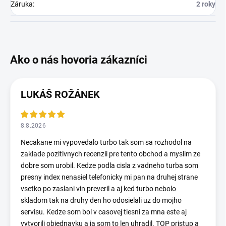
Záruka
:
2 roky
LUKÁŠ ROŽÁNEK
8.8.2026
Necakane mi vypovedalo turbo tak som sa rozhodol na
zaklade pozitivnych recenzii pre tento obchod a myslim ze
dobre som urobil. Kedze podla cisla z vadneho turba som
presny index nenasiel telefonicky mi pan na druhej strane
vsetko po zaslani vin preveril a aj ked turbo nebolo
skladom tak na druhy den ho odosielali uz do mojho
servisu. Kedze som bol v casovej tiesni za mna este aj
vytvorili objednavku a ja som to len uhradil. TOP pristup a