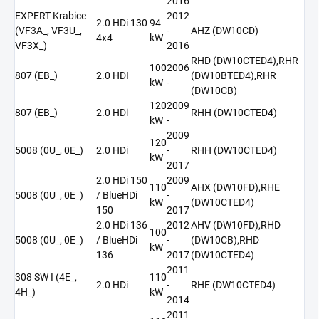
2016
EXPERT Krabice
2012
2.0 HDi 130
94
(VF3A_, VF3U_,
-
AHZ (DW10CD)
4x4
kW
VF3X_)
2016
RHD (DW10CTED4),RHR
100
2006
807 (EB_)
2.0 HDI
(DW10BTED4),RHR
kW
-
(DW10CB)
120
2009
807 (EB_)
2.0 HDi
RHH (DW10CTED4)
kW
-
2009
120
5008 (0U_, 0E_)
2.0 HDi
-
RHH (DW10CTED4)
kW
2017
2.0 HDi 150
2009
110
AHX (DW10FD),RHE
5008 (0U_, 0E_)
/ BlueHDi
-
kW
(DW10CTED4)
150
2017
2.0 HDi 136
2012
AHV (DW10FD),RHD
100
5008 (0U_, 0E_)
/ BlueHDi
-
(DW10CB),RHD
kW
136
2017
(DW10CTED4)
2011
308 SW I (4E_,
110
2.0 HDi
-
RHE (DW10CTED4)
4H_)
kW
2014
2011