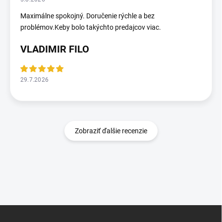
Maximálne spokojný. Doručenie rýchle a bez
problémov.Keby bolo takýchto predajcov viac.
VLADIMIR FILO
29.7.2026
Zobraziť ďalšie recenzie
Z
á