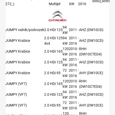
RH02,RHH
272_)
Multijet
kW
2016
94
JUMPY valník/podvozek
2.0 HDi 125
2011 -
AHZ (DW10CD)
kW
2.0 HDi 125
94
2011 -
JUMPY Krabice
AHZ (DW10CD)
4x4
kW
2016
120
2010 -
RHH
JUMPY Krabice
2.0 HDi 165
kW
2016
(DW10CTED4)
94
2011 -
JUMPY Krabice
2.0 HDi 125
AHZ (DW10CD)
kW
2016
72
2011 -
JUMPY Krabice
2.0 HDi 95
AHY (DW10CE)
kW
2016
120
2010 -
RHH
JUMPY (VF7)
2.0 HDi 165
kW
2016
(DW10CTED4)
94
2011 -
JUMPY (VF7)
2.0 HDi 125
AHZ (DW10CD)
kW
2016
72
2011 -
JUMPY (VF7)
2.0 HDi 95
AHY (DW10CE)
kW
2016
120
RHH