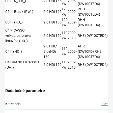
C8 (EA_, EB_)
2.0 HDi 165
2006 -
kW
(DW10CTED4)
120
RHH
C5 III Break (RW_)
2.0 HDi 165
2009 -
kW
(DW10CTED4)
120
RHH
C5 III (RD_)
2.0 HDi 165
2009 -
kW
(DW10CTED4)
C4 PICASSO I
110
2009 -
velkoprostorová
2.0 HDi 150
RHE (DW10CTED4)
kW
2013
limuzína (UD_)
2.0 HDi /
AHR
110
C4 II (NC_)
BlueHDi
2009 -
(DW10FD),RHE
kW
150
(DW10CTED4)
C4 GRAND PICASSO I
110
2009 -
2.0 HDi 150
RHE (DW10CTED4)
(UA_)
kW
2013
Dodatočné parametre
Kategória
:
Fiat