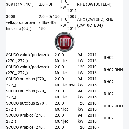
110
308 I (4A_, 4C_)
2.0 HDi
-
RHE (DW10CTED4)
kW
2014
3008
2.0 HDi 150
2009
110
AHX (DW10FD),RHE
velkoprostorová
/ BlueHDi
-
kW
(DW10CTED4)
limuzína (0U_)
150
2016
SCUDO valník/podvozek
2.0 D
94
2011 -
RH02
(270_, 272_)
Multijet
kW
2016
SCUDO valník/podvozek
2.0 D
120
2010 -
RH02,RHH
(270_, 272_)
Multijet
kW
2016
SCUDO autobus (270_,
2.0 D
94
2011 -
RH02
272_)
Multijet 4x4
kW
2016
SCUDO autobus (270_,
2.0 D
94
2011 -
RH02
272_)
Multijet
kW
2016
SCUDO autobus (270_,
2.0 D
120
2010 -
RH02,RHH
272_)
Multijet
kW
2016
SCUDO Krabice (270_,
2.0 D
94
2011 -
RH02
272_)
Multijet
kW
2016
SCUDO Krabice (270_,
2.0 D
120
2010 -