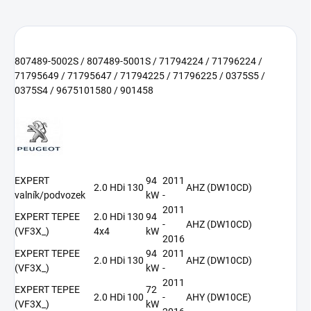
807489-5002S / 807489-5001S / 71794224 / 71796224 /
71795649 / 71795647 / 71794225 / 71796225 / 0375S5 /
0375S4 / 9675101580 / 901458
EXPERT
94
2011
2.0 HDi 130
AHZ (DW10CD)
valník/podvozek
kW
-
2011
EXPERT TEPEE
2.0 HDi 130
94
-
AHZ (DW10CD)
(VF3X_)
4x4
kW
2016
EXPERT TEPEE
94
2011
2.0 HDi 130
AHZ (DW10CD)
(VF3X_)
kW
-
2011
EXPERT TEPEE
72
2.0 HDi 100
-
AHY (DW10CE)
(VF3X_)
kW