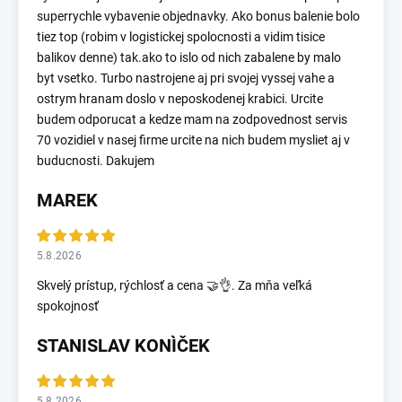
superrychle vybavenie objednavky. Ako bonus balenie bolo
tiez top (robim v logistickej spolocnosti a vidim tisice
balikov denne) tak.ako to islo od nich zabalene by malo
byt vsetko. Turbo nastrojene aj pri svojej vyssej vahe a
ostrym hranam doslo v neposkodenej krabici. Urcite
budem odporucat a kedze mam na zodpovednost servis
70 vozidiel v nasej firme urcite na nich budem mysliet aj v
buducnosti. Dakujem
MAREK
5.8.2026
Skvelý prístup, rýchlosť a cena 🤝👌. Za mňa veľká
spokojnosť
STANISLAV KONÌČEK
5.8.2026