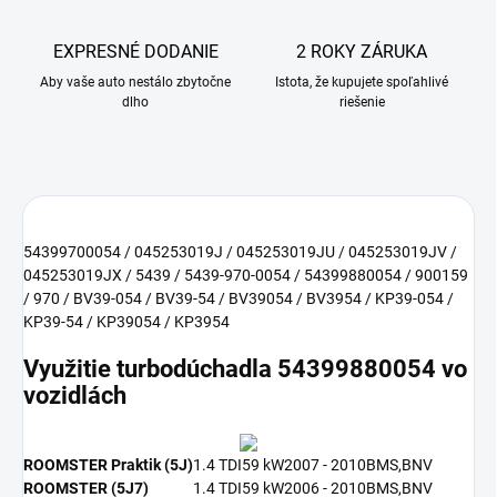
EXPRESNÉ DODANIE
2 ROKY ZÁRUKA
Aby vaše auto nestálo zbytočne
Istota, že kupujete spoľahlivé
dlho
riešenie
54399700054 / 045253019J / 045253019JU / 045253019JV /
045253019JX / 5439 / 5439-970-0054 / 54399880054 / 900159
/ 970 / BV39-054 / BV39-54 / BV39054 / BV3954 / KP39-054 /
KP39-54 / KP39054 / KP3954
Využitie turbodúchadla 54399880054 vo
vozidlách
ROOMSTER Praktik (5J)
1.4 TDI
59 kW
2007 - 2010
BMS,BNV
ROOMSTER (5J7)
1.4 TDI
59 kW
2006 - 2010
BMS,BNV