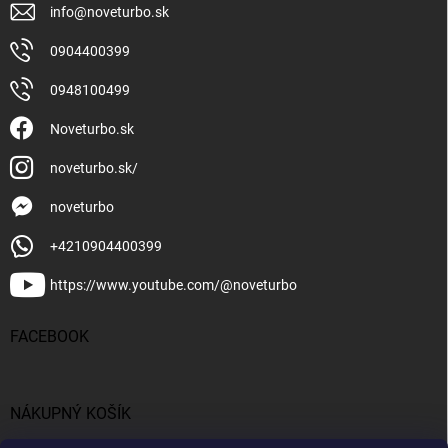
info
@
noveturbo.sk
0904400399
0948100499
Noveturbo.sk
noveturbo.sk/
noveturbo
+4210904400399
https://www.youtube.com/@noveturbo
FACEBOOK
NÁKUPNÝ KOŠÍK