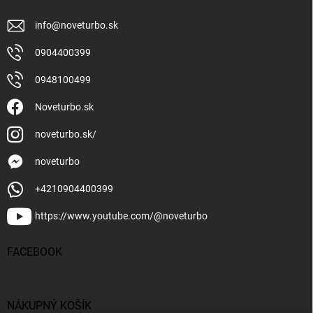
info
@
noveturbo.sk
0904400399
0948100499
Noveturbo.sk
noveturbo.sk/
noveturbo
+4210904400399
https://www.youtube.com/@noveturbo
FACEBOOK
NÁKUPNÝ KOŠÍK