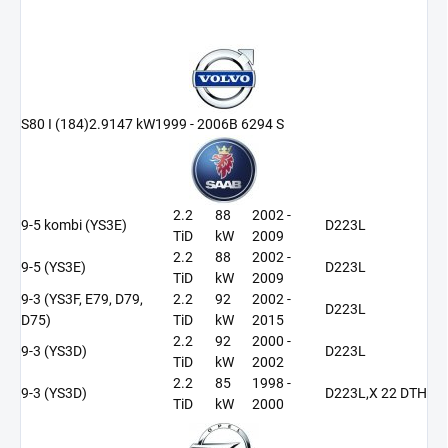
S80 I (184)
2.9
147 kW
1999 - 2006
B 6294 S
2.2
88
2002 -
9-5 kombi (YS3E)
D223L
TiD
kW
2009
2.2
88
2002 -
9-5 (YS3E)
D223L
TiD
kW
2009
9-3 (YS3F, E79, D79,
2.2
92
2002 -
D223L
D75)
TiD
kW
2015
2.2
92
2000 -
9-3 (YS3D)
D223L
TiD
kW
2002
2.2
85
1998 -
9-3 (YS3D)
D223L,X 22 DTH
TiD
kW
2000