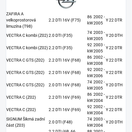
ZAFIRA A
86
2002 -
velkoprostorová
2.2 DTI 16V (F75)
Y 22 DTR
kW
2005
limuzína (T98)
74
2003 -
VECTRA C kombi (Z02)
2.0 DTI (F35)
Y 20 DTH
kW
2005
92
2003 -
VECTRA C kombi (Z02)
2.2 DTI (F35)
Y 22 DTR
kW
2005
86
2002 -
VECTRA C GTS (Z02)
2.2 DTI 16V (F68)
Y 22 DTR
kW
2008
92
2002 -
VECTRA C GTS (Z02)
2.2 DTI 16V (F68)
Y 22 DTR
kW
2006
74
2002 -
VECTRA C GTS (Z02)
2.0 DTI 16V (F68)
Y 20 DTH
kW
2005
86
2002 -
VECTRA C (Z02)
2.2 DTI 16V (F69)
Y 22 DTR
kW
2004
92
2002 -
VECTRA C (Z02)
2.2 DTI 16V (F69)
Y 22 DTR
kW
2004
SIGNUM Šikmá zadní
74
2003 -
2.0 DTI (F48)
Y 20 DTH
část (Z03)
kW
2004
2.2 DTI (6B_66,
88
2002 -