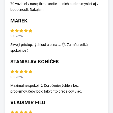
70 vozidiel v nasej firme urcite na nich budem mysliet aj v
buducnosti. Dakujem
MAREK
5.8.2026
Skvelý prístup, rýchlosť a cena 🤝👌. Za mňa veľká
spokojnosť
STANISLAV KONÌČEK
5.8.2026
Maximálne spokojný. Doručenie rýchle a bez
problémov.Keby bolo takýchto predajcov viac.
VLADIMIR FILO