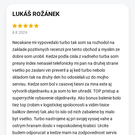
LUKÁŠ ROŽÁNEK
8.8.2026
Necakane mi vypovedalo turbo tak som sa rozhodol na
zaklade pozitivnych recenzii pre tento obchod a myslim ze
dobre som urobil. Kedze podla cisla z vadneho turba som
presny index nenasiel telefonicky mi pan na druhej strane
vsetko po zaslani vin preveril a aj ked turbo nebolo
skladom tak na druhy den ho odosielali uz do mojho
servisu. Kedze som bol v casovej tiesni za mna este aj
vytvorili objednavku a ja som to len uhradil. TOP pristup a
superrychle vybavenie objednavky. Ako bonus balenie bolo
tiez top (robim v logistickej spolocnosti a vidim tisice
balikov denne) tak.ako to islo od nich zabalene by malo
byt vsetko. Turbo nastrojene aj pri svojej vyssej vahe a
ostrym hranam doslo v neposkodenej krabici. Urcite
budem odporucat a kedze mam na zodpovednost servis