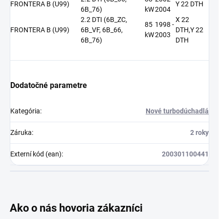
FRONTERA B (U99)
Y 22 DTH
6B_76)
kW
2004
2.2 DTI (6B_ZC,
X 22
85
1998 -
FRONTERA B (U99)
6B_VF, 6B_66,
DTH,Y 22
kW
2003
6B_76)
DTH
Dodatočné parametre
Kategória
:
Nové turbodúchadlá
Záruka
:
2 roky
Externí kód (ean)
:
200301100441