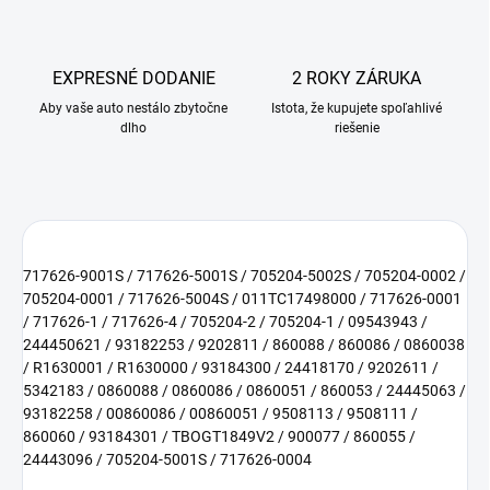
EXPRESNÉ DODANIE
2 ROKY ZÁRUKA
Aby vaše auto nestálo zbytočne
Istota, že kupujete spoľahlivé
dlho
riešenie
717626-9001S / 717626-5001S / 705204-5002S / 705204-0002 /
705204-0001 / 717626-5004S / 011TC17498000 / 717626-0001
/ 717626-1 / 717626-4 / 705204-2 / 705204-1 / 09543943 /
244450621 / 93182253 / 9202811 / 860088 / 860086 / 0860038
/ R1630001 / R1630000 / 93184300 / 24418170 / 9202611 /
5342183 / 0860088 / 0860086 / 0860051 / 860053 / 24445063 /
93182258 / 00860086 / 00860051 / 9508113 / 9508111 /
860060 / 93184301 / TBOGT1849V2 / 900077 / 860055 /
24443096 / 705204-5001S / 717626-0004