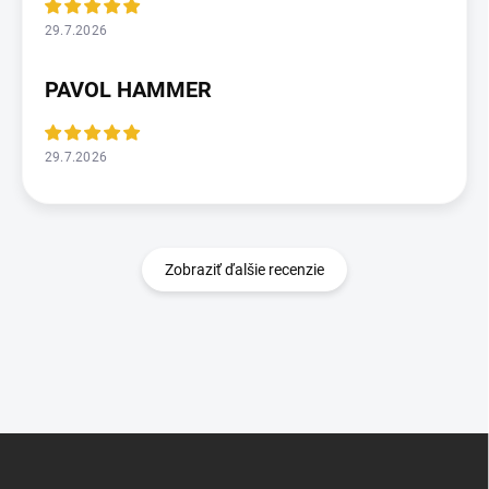
29.7.2026
PAVOL HAMMER
29.7.2026
Zobraziť ďalšie recenzie
Z
á