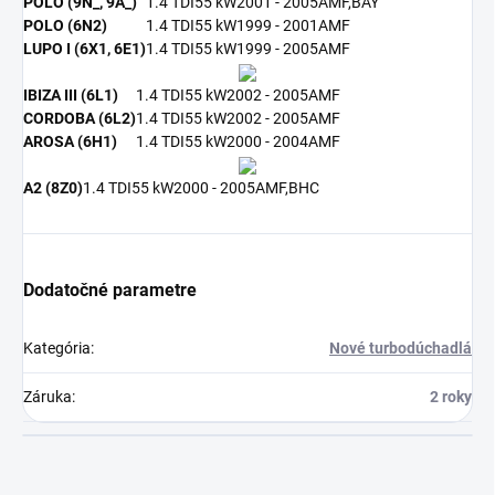
POLO (9N_, 9A_)
1.4 TDI
55 kW
2001 - 2005
AMF,BAY
POLO (6N2)
1.4 TDI
55 kW
1999 - 2001
AMF
LUPO I (6X1, 6E1)
1.4 TDI
55 kW
1999 - 2005
AMF
IBIZA III (6L1)
1.4 TDI
55 kW
2002 - 2005
AMF
CORDOBA (6L2)
1.4 TDI
55 kW
2002 - 2005
AMF
AROSA (6H1)
1.4 TDI
55 kW
2000 - 2004
AMF
A2 (8Z0)
1.4 TDI
55 kW
2000 - 2005
AMF,BHC
Dodatočné parametre
Kategória
:
Nové turbodúchadlá
Záruka
:
2 roky