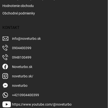
Hodnotenie obchodu
Obchodné podmienky
KONTAKT
info
@
noveturbo.sk
0904400399
0948100499
Noveturbo.sk
noveturbo.sk/
noveturbo
+4210904400399
https://www.youtube.com/@noveturbo