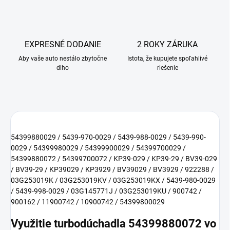
EXPRESNÉ DODANIE
2 ROKY ZÁRUKA
Aby vaše auto nestálo zbytočne
Istota, že kupujete spoľahlivé
dlho
riešenie
54399880029 / 5439-970-0029 / 5439-988-0029 / 5439-990-
0029 / 54399980029 / 54399900029 / 54399700029 /
54399880072 / 54399700072 / KP39-029 / KP39-29 / BV39-029
/ BV39-29 / KP39029 / KP3929 / BV39029 / BV3929 / 922288 /
03G253019K / 03G253019KV / 03G253019KX / 5439-980-0029
/ 5439-998-0029 / 03G145771J / 03G253019KU / 900742 /
900162 / 11900742 / 10900742 / 54399800029
Využitie turbodúchadla 54399880072 vo