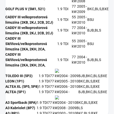
kW
2008
77
2005 -
GOLF PLUS V (5M1, 521)
1.9 TDI
BKC,BLS,BXE
kW
2009
CADDY III velkoprostorová
55
2005 -
1.9 TDI
BSU
limuzína (2KB, 2KJ, 2CB, 2CJ)
kW
2010
CADDY III velkoprostorová
77
2004 -
1.9 TDI
BJB,BLS
limuzína (2KB, 2KJ, 2CB, 2CJ)
kW
2010
CADDY III
55
2005 -
Skříňová/velkoprostorová
1.9 TDI
BSU
kW
2010
limuzína (2KA, 2KH, 2CA,
CADDY III
77
2004 -
Skříňová/velkoprostorová
1.9 TDI
BJB,BLS
kW
2010
limuzína (2KA, 2KH, 2CA,
TOLEDO III (5P2)
1.9 TDI
77 kW
2004 - 2009
BJB,BKC,BLS,BXE
LEON (1P1)
1.9 TDI
77 kW
2005 - 2010
BKC,BLS,BXE
ALTEA XL (5P5, 5P8)
1.9 TDI
77 kW
2006 - 2010
BKC,BLS,BXE
ALTEA (5P1)
1.9 TDI
77 kW
2004 -
BJB,BKC,BLS,BXE
A3 Sportback (8PA)
1.9 TDI
77 kW
2004 - 2010
BKC,BLS,BXE
A3 Kabriolet (8P7)
1.9 TDI
77 kW
2008 - 2009
BLS
A3 (8P1)
1.9 TDI
77 kW
2003 - 2010
BKC,BLS,BXE