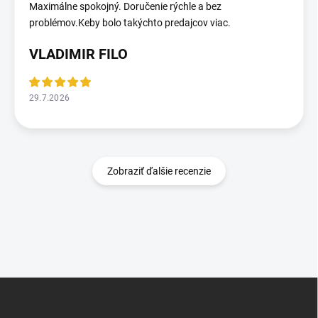
Maximálne spokojný. Doručenie rýchle a bez
problémov.Keby bolo takýchto predajcov viac.
VLADIMIR FILO
29.7.2026
Zobraziť ďalšie recenzie
Z
á
p