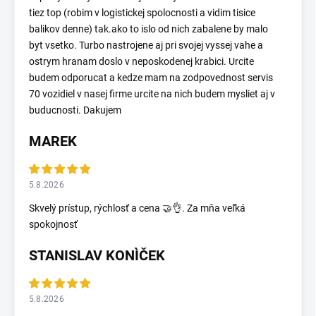
tiez top (robim v logistickej spolocnosti a vidim tisice
balikov denne) tak.ako to islo od nich zabalene by malo
byt vsetko. Turbo nastrojene aj pri svojej vyssej vahe a
ostrym hranam doslo v neposkodenej krabici. Urcite
budem odporucat a kedze mam na zodpovednost servis
70 vozidiel v nasej firme urcite na nich budem mysliet aj v
buducnosti. Dakujem
MAREK
5.8.2026
Skvelý prístup, rýchlosť a cena 🤝👌. Za mňa veľká
spokojnosť
STANISLAV KONÌČEK
5.8.2026