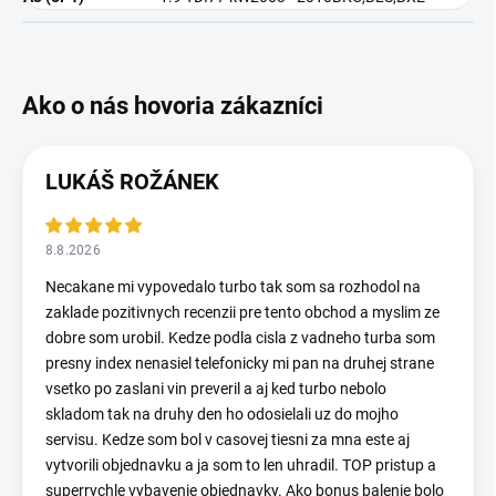
LUKÁŠ ROŽÁNEK
8.8.2026
Necakane mi vypovedalo turbo tak som sa rozhodol na
zaklade pozitivnych recenzii pre tento obchod a myslim ze
dobre som urobil. Kedze podla cisla z vadneho turba som
presny index nenasiel telefonicky mi pan na druhej strane
vsetko po zaslani vin preveril a aj ked turbo nebolo
skladom tak na druhy den ho odosielali uz do mojho
servisu. Kedze som bol v casovej tiesni za mna este aj
vytvorili objednavku a ja som to len uhradil. TOP pristup a
superrychle vybavenie objednavky. Ako bonus balenie bolo