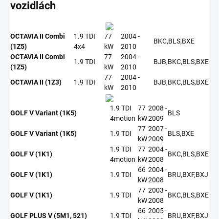
vozidlách
OCTAVIA II Combi
1.9 TDI
77
2004 -
BKC,BLS,BXE
(1Z5)
4x4
kW
2010
OCTAVIA II Combi
77
2004 -
1.9 TDI
BJB,BKC,BLS,BXE
(1Z5)
kW
2010
77
2004 -
OCTAVIA II (1Z3)
1.9 TDI
BJB,BKC,BLS,BXE
kW
2010
1.9 TDI
77
2008 -
GOLF V Variant (1K5)
BLS
4motion
kW
2009
77
2007 -
GOLF V Variant (1K5)
1.9 TDI
BLS,BXE
kW
2009
1.9 TDI
77
2004 -
GOLF V (1K1)
BKC,BLS,BXE
4motion
kW
2008
66
2004 -
GOLF V (1K1)
1.9 TDI
BRU,BXF,BXJ
kW
2008
77
2003 -
GOLF V (1K1)
1.9 TDI
BKC,BLS,BXE
kW
2008
66
2005 -
GOLF PLUS V (5M1, 521)
1.9 TDI
BRU,BXF,BXJ