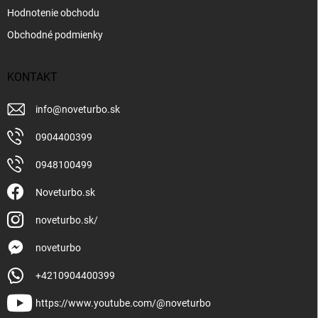
Hodnotenie obchodu
Obchodné podmienky
KONTAKT
info
@
noveturbo.sk
0904400399
0948100499
Noveturbo.sk
noveturbo.sk/
noveturbo
+4210904400399
https://www.youtube.com/@noveturbo