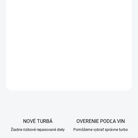
DETAILNÉ INFORMÁCIE
OPÝTAŤ SA
NOVÉ TURBÁ
OVERENIE PODĽA VIN
Žiadne rizikové repasované diely
Pomôžeme vybrať správne turbo