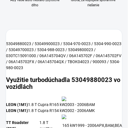
Aby vaše auto nestálo zbytočne
Istota, že kupujete spoľahlivé
dlho
riešenie
53049880023 / 53049900023 / 5304-970-0023 / 5304-990-0023
/ 53049700023 / 5304-988-0023 / 53049800023 /
030TC15091000 / 06A145704QV / 06A145702F / 06A145702FV
/ 06A145702FX / 06A145704QX / TBOK04023 / 900093 / 5304-
980-0023
Využitie turbodúchadla 53049880023 vo
vozidlách
LEON (1M1)
1.8 T Cupra R
165 kW
2003 - 2006
BAM
LEON (1M1)
1.8 T Cupra R
154 kW
2002 - 2006
AMK
TT Roadster
1.8 T
165 kW
1999 - 2006
APX,BAM,BEA