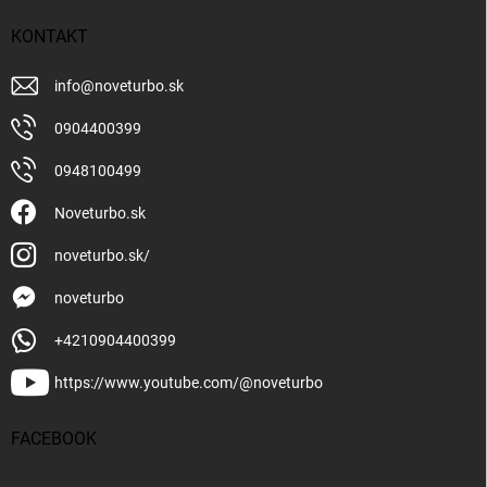
KONTAKT
info
@
noveturbo.sk
0904400399
0948100499
Noveturbo.sk
noveturbo.sk/
noveturbo
+4210904400399
https://www.youtube.com/@noveturbo
FACEBOOK