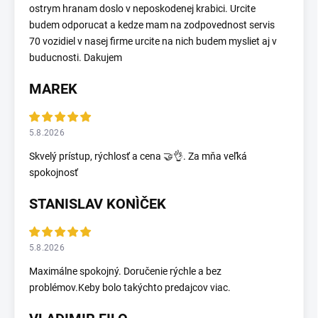
ostrym hranam doslo v neposkodenej krabici. Urcite
budem odporucat a kedze mam na zodpovednost servis
70 vozidiel v nasej firme urcite na nich budem mysliet aj v
buducnosti. Dakujem
MAREK
5.8.2026
Skvelý prístup, rýchlosť a cena 🤝👌. Za mňa veľká
spokojnosť
STANISLAV KONÌČEK
5.8.2026
Maximálne spokojný. Doručenie rýchle a bez
problémov.Keby bolo takýchto predajcov viac.