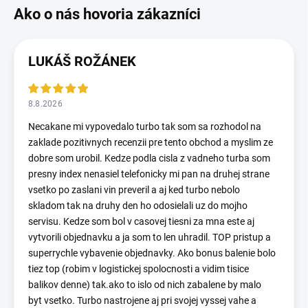
LUKÁŠ ROŽÁNEK
8.8.2026
Necakane mi vypovedalo turbo tak som sa rozhodol na
zaklade pozitivnych recenzii pre tento obchod a myslim ze
dobre som urobil. Kedze podla cisla z vadneho turba som
presny index nenasiel telefonicky mi pan na druhej strane
vsetko po zaslani vin preveril a aj ked turbo nebolo
skladom tak na druhy den ho odosielali uz do mojho
servisu. Kedze som bol v casovej tiesni za mna este aj
vytvorili objednavku a ja som to len uhradil. TOP pristup a
superrychle vybavenie objednavky. Ako bonus balenie bolo
tiez top (robim v logistickej spolocnosti a vidim tisice
balikov denne) tak.ako to islo od nich zabalene by malo
byt vsetko. Turbo nastrojene aj pri svojej vyssej vahe a