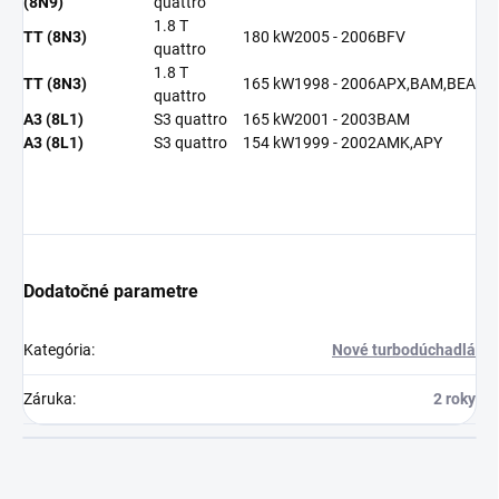
(8N9)
quattro
1.8 T
TT (8N3)
180 kW
2005 - 2006
BFV
quattro
1.8 T
TT (8N3)
165 kW
1998 - 2006
APX,BAM,BEA
quattro
A3 (8L1)
S3 quattro
165 kW
2001 - 2003
BAM
A3 (8L1)
S3 quattro
154 kW
1999 - 2002
AMK,APY
Dodatočné parametre
Kategória
:
Nové turbodúchadlá
Záruka
:
2 roky