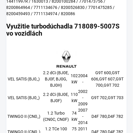
14411997R / 1630013 / 8200100284 / 7701473756 /
8200864964 / 7711134676 / 8200526830 / 7701475285 /
8200459493 / 7711134974 / 820086
Využitie turbodúchadla 718089-5007S
vo vozidlách
2.2 dCi (BJ0E,
G9T 600,G9T
102
2004
VEL SATIS (BJ0_)
BJ0F, BJ0G,
606,G9T 607,G9T
kW
-
BJ0H)
700,G9T 702
2002
2.2 dCi (BJ0E,
110
VEL SATIS (BJ0_)
-
G9T 702,G9T 703
BJ0F)
kW
2009
2007
1.2 Turbo
74
TWINGO II (CN0_)
-
D4F 780,D4F 782
(CN0C, CN0F)
kW
2014
1.2 TCe 100
75
2011
TWINGO II (CN0_)
D4F 780,D4F 782