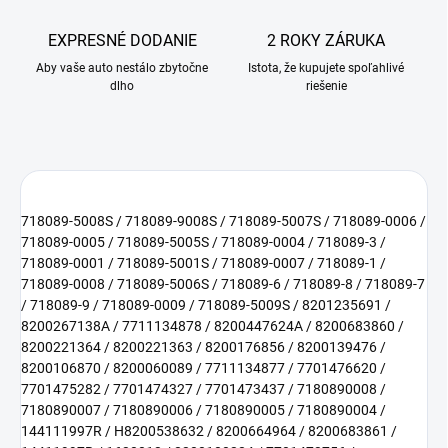
EXPRESNÉ DODANIE
2 ROKY ZÁRUKA
Aby vaše auto nestálo zbytočne
Istota, že kupujete spoľahlivé
dlho
riešenie
718089-5008S / 718089-9008S / 718089-5007S / 718089-0006 /
718089-0005 / 718089-5005S / 718089-0004 / 718089-3 /
718089-0001 / 718089-5001S / 718089-0007 / 718089-1 /
718089-0008 / 718089-5006S / 718089-6 / 718089-8 / 718089-7
/ 718089-9 / 718089-0009 / 718089-5009S / 8201235691 /
8200267138A / 7711134878 / 8200447624A / 8200683860 /
8200221364 / 8200221363 / 8200176856 / 8200139476 /
8200106870 / 8200060089 / 7711134877 / 7701476620 /
7701475282 / 7701474327 / 7701473437 / 7180890008 /
7180890007 / 7180890006 / 7180890005 / 7180890004 /
144111997R / H8200538632 / 8200664964 / 8200683861 /