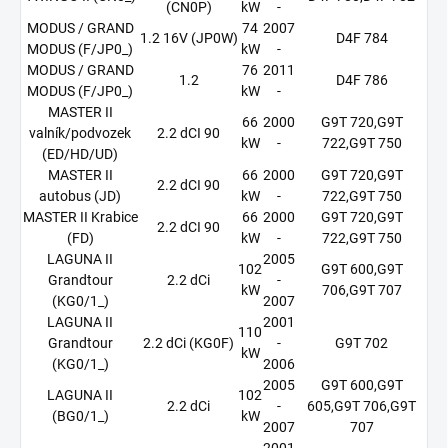
(CN0P)
kW
-
MODUS / GRAND
74
2007
1.2 16V (JP0W)
D4F 784
MODUS (F/JP0_)
kW
-
MODUS / GRAND
76
2011
1.2
D4F 786
MODUS (F/JP0_)
kW
-
MASTER II
66
2000
G9T 720,G9T
valník/podvozek
2.2 dCI 90
kW
-
722,G9T 750
(ED/HD/UD)
MASTER II
66
2000
G9T 720,G9T
2.2 dCI 90
autobus (JD)
kW
-
722,G9T 750
MASTER II Krabice
66
2000
G9T 720,G9T
2.2 dCI 90
(FD)
kW
-
722,G9T 750
LAGUNA II
2005
102
G9T 600,G9T
Grandtour
2.2 dCi
-
kW
706,G9T 707
(KG0/1_)
2007
LAGUNA II
2001
110
Grandtour
2.2 dCi (KG0F)
-
G9T 702
kW
(KG0/1_)
2006
2005
G9T 600,G9T
LAGUNA II
102
2.2 dCi
-
605,G9T 706,G9T
(BG0/1_)
kW
2007
707
2001