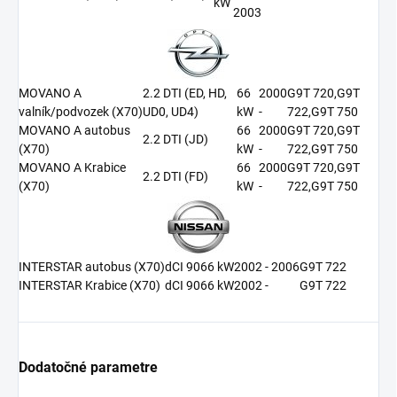
kW
2003
MOVANO A
2.2 DTI (ED, HD,
66
2000
G9T 720,G9T
valník/podvozek (X70)
UD0, UD4)
kW
-
722,G9T 750
MOVANO A autobus
66
2000
G9T 720,G9T
2.2 DTI (JD)
(X70)
kW
-
722,G9T 750
MOVANO A Krabice
66
2000
G9T 720,G9T
2.2 DTI (FD)
(X70)
kW
-
722,G9T 750
INTERSTAR autobus (X70)
dCI 90
66 kW
2002 - 2006
G9T 722
INTERSTAR Krabice (X70)
dCI 90
66 kW
2002 -
G9T 722
Dodatočné parametre