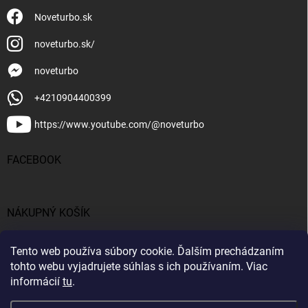
Noveturbo.sk
noveturbo.sk/
noveturbo
+4210904400399
https://www.youtube.com/@noveturbo
FACEBOOK
NÁKUPNÝ KOŠÍK
0
ks /
€0
Tento web používa súbory cookie. Ďalším prechádzaním
tohto webu vyjadrujete súhlas s ich používaním. Viac
informácií
tu
.