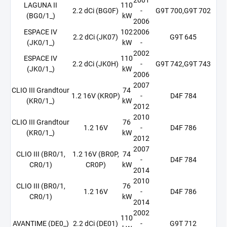
LAGUNA II
110
2.2 dCi (BG0F)
-
G9T 700,G9T 702
(BG0/1_)
kW
2006
ESPACE IV
102
2006
2.2 dCi (JK07)
G9T 645
(JK0/1_)
kW
-
2002
ESPACE IV
110
2.2 dCi (JK0H)
-
G9T 742,G9T 743
(JK0/1_)
kW
2006
2007
CLIO III Grandtour
74
1.2 16V (KR0P)
-
D4F 784
(KR0/1_)
kW
2012
2010
CLIO III Grandtour
76
1.2 16V
-
D4F 786
(KR0/1_)
kW
2012
2007
CLIO III (BR0/1,
1.2 16V (BR0P,
74
-
D4F 784
CR0/1)
CR0P)
kW
2014
2010
CLIO III (BR0/1,
76
1.2 16V
-
D4F 786
CR0/1)
kW
2014
2002
110
AVANTIME (DE0_)
2.2 dCi (DE01)
-
G9T 712