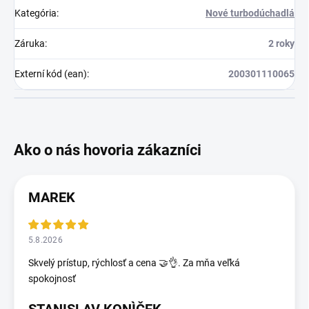
Kategória
:
Nové turbodúchadlá
Záruka
:
2 roky
Externí kód (ean)
:
200301110065
MAREK
5.8.2026
Skvelý prístup, rýchlosť a cena 🤝👌. Za mňa veľká
spokojnosť
STANISLAV KONÌČEK