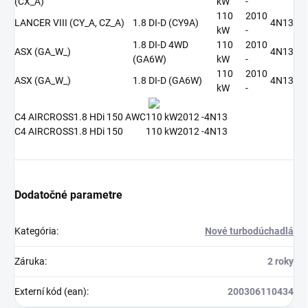
(CX_A)
kW
-
110
2010
LANCER VIII (CY_A, CZ_A)
1.8 DI-D (CY9A)
4N13
kW
-
1.8 DI-D 4WD
110
2010
ASX (GA_W_)
4N13
(GA6W)
kW
-
110
2010
ASX (GA_W_)
1.8 DI-D (GA6W)
4N13
kW
-
C4 AIRCROSS
1.8 HDi 150 AWC
110 kW
2012 -
4N13
C4 AIRCROSS
1.8 HDi 150
110 kW
2012 -
4N13
Dodatočné parametre
Kategória
:
Nové turbodúchadlá
Záruka
:
2 roky
Externí kód (ean)
:
200306110434