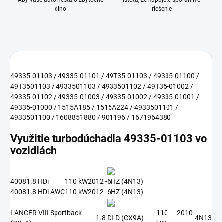
Aby vaše auto nestálo zbytočne
Istota, že kupujete spoľahlivé
dlho
riešenie
49335-01103 / 49335-01101 / 49T35-01103 / 49335-01100 /
49T3501103 / 4933501103 / 4933501102 / 49T35-01002 /
49335-01102 / 49335-01003 / 49335-01002 / 49335-01001 /
49335-01000 / 1515A185 / 1515A224 / 4933501101 /
4933501100 / 1608851880 / 901196 / 1671964380
Využitie turbodúchadla 49335-01103 vo
vozidlách
4008
1.8 HDi
110 kW
2012 -
6HZ (4N13)
4008
1.8 HDi AWC
110 kW
2012 -
6HZ (4N13)
LANCER VIII Sportback
110
2010
1.8 DI-D (CX9A)
4N13