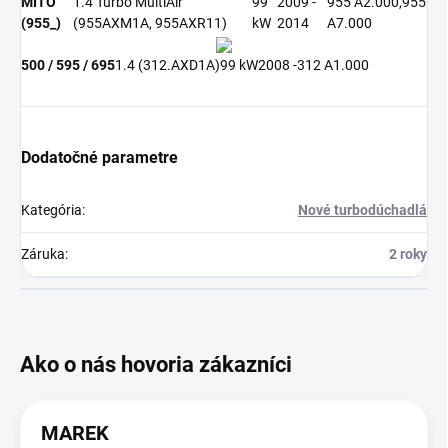
MITO
1.4 Turbo MultiAir
99
2009 -
955 A2.000,955
(955_)
(955AXM1A, 955AXR11)
kW
2014
A7.000
500 / 595 / 695
1.4 (312.AXD1A)
99 kW
2008 -
312 A1.000
Dodatočné parametre
Kategória
:
Nové turbodúchadlá
Záruka
:
2 roky
MAREK