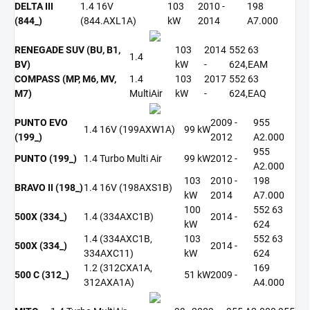
DELTA III
1.4 16V
103
2010 -
198
(844_)
(844.AXL1A)
kW
2014
A7.000
RENEGADE SUV (BU, B1,
103
2014
552 63
1.4
BV)
kW
-
624,EAM
COMPASS (MP, M6, MV,
1.4
103
2017
552 63
M7)
MultiAir
kW
-
624,EAQ
PUNTO EVO
2009 -
955
1.4 16V (199AXW1A)
99 kW
(199_)
2012
A2.000
955
PUNTO (199_)
1.4 Turbo Multi Air
99 kW
2012 -
A2.000
103
2010 -
198
BRAVO II (198_)
1.4 16V (198AXS1B)
kW
2014
A7.000
100
552 63
500X (334_)
1.4 (334AXC1B)
2014 -
kW
624
1.4 (334AXC1B,
103
552 63
500X (334_)
2014 -
334AXC11)
kW
624
1.2 (312CXA1A,
169
500 C (312_)
51 kW
2009 -
312AXA1A)
A4.000