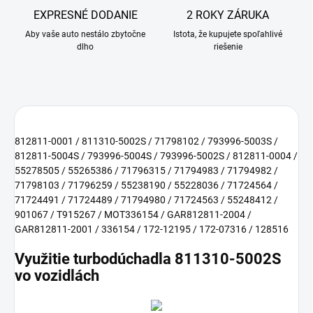
EXPRESNÉ DODANIE
2 ROKY ZÁRUKA
Aby vaše auto nestálo zbytočne
Istota, že kupujete spoľahlivé
dlho
riešenie
812811-0001 / 811310-5002S / 71798102 / 793996-5003S /
812811-5004S / 793996-5004S / 793996-5002S / 812811-0004 /
55278505 / 55265386 / 71796315 / 71794983 / 71794982 /
71798103 / 71796259 / 55238190 / 55228036 / 71724564 /
71724491 / 71724489 / 71794980 / 71724563 / 55248412 /
901067 / T915267 / MOT336154 / GAR812811-2004 /
GAR812811-2001 / 336154 / 172-12195 / 172-07316 / 128516
Využitie turbodúchadla 811310-5002S
vo vozidlách