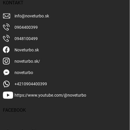
KONTAKT
info
@
noveturbo.sk
0904400399
0948100499
Noveturbo.sk
noveturbo.sk/
noveturbo
+4210904400399
https://www.youtube.com/@noveturbo
FACEBOOK