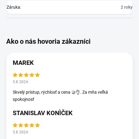
Záruka
:
2 roky
MAREK
5.8.2026
Skvelý prístup, rýchlosť a cena 🤝👌. Za mňa veľká
spokojnosť
STANISLAV KONÌČEK
5.8.2026