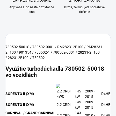
EXPRESNÉ DODANIE
2 ROKY ZÁRUKA
Aby vaše auto nestálo zbytočne
Istota, že kupujete spoľahlivé
dlho
riešenie
780502-5001S / 780502-0001 / RM282312F100 / RM28231-
2F100 / 901354 / 780502-1 / 780502-0001 / 28231-2F100
/ 282312F100 / 780502
Využitie turbodúchadla 780502-5001S
vo vozidlách
2.2 CRDi
145
2009 -
SORENTO II (XM)
D4HB
4WD
kW
2015
145
2009 -
SORENTO II (XM)
2.2 CRDi
D4HB
kW
2015
CARNIVAL / GRAND CARNIVAL
143
2.2 CRDi
2010 -
D4HB