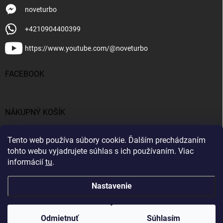
noveturbo
+4210904400399
https://www.youtube.com/@noveturbo
FACEBOOK
NÁKUPNÝ KOŠÍK
0
ks /
€0
Tento web používa súbory cookie. Ďalším prechádzaním
tohto webu vyjadrujete súhlas s ich používaním. Viac
informácií
tu
.
Nastavenie
Copyright 2026
NOVETURBO.SK
. Všetky práva vyhradené.
Upraviť
nastavenie cookies
Odmietnuť
Súhlasím