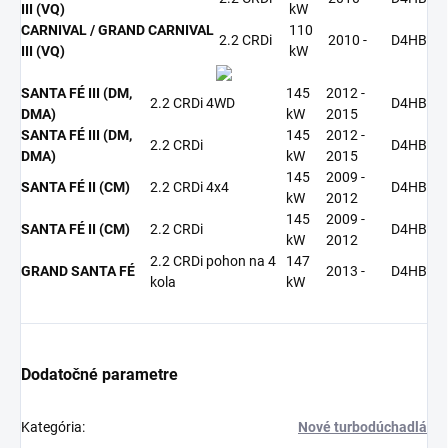
III (VQ)
kW
CARNIVAL / GRAND CARNIVAL
110
2.2 CRDi
2010 -
D4HB
III (VQ)
kW
SANTA FÉ III (DM,
145
2012 -
2.2 CRDi 4WD
D4HB
DMA)
kW
2015
SANTA FÉ III (DM,
145
2012 -
2.2 CRDi
D4HB
DMA)
kW
2015
145
2009 -
SANTA FÉ II (CM)
2.2 CRDi 4x4
D4HB
kW
2012
145
2009 -
SANTA FÉ II (CM)
2.2 CRDi
D4HB
kW
2012
2.2 CRDi pohon na 4
147
GRAND SANTA FÉ
2013 -
D4HB
kola
kW
Dodatočné parametre
Kategória
:
Nové turbodúchadlá