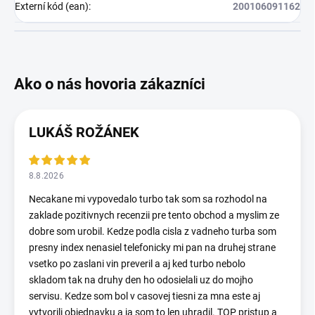
Externí kód (ean)
:
200106091162
LUKÁŠ ROŽÁNEK
8.8.2026
Necakane mi vypovedalo turbo tak som sa rozhodol na
zaklade pozitivnych recenzii pre tento obchod a myslim ze
dobre som urobil. Kedze podla cisla z vadneho turba som
presny index nenasiel telefonicky mi pan na druhej strane
vsetko po zaslani vin preveril a aj ked turbo nebolo
skladom tak na druhy den ho odosielali uz do mojho
servisu. Kedze som bol v casovej tiesni za mna este aj
vytvorili objednavku a ja som to len uhradil. TOP pristup a