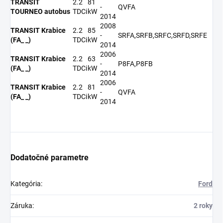
TRANSIT
2.2
81
-
QVFA
TOURNEO autobus
TDCi
kW
2014
2008
TRANSIT Krabice
2.2
85
-
SRFA,SRFB,SRFC,SRFD,SRFE
(FA_ _)
TDCi
kW
2014
2006
TRANSIT Krabice
2.2
63
-
P8FA,P8FB
(FA_ _)
TDCi
kW
2014
2006
TRANSIT Krabice
2.2
81
-
QVFA
(FA_ _)
TDCi
kW
2014
Dodatočné parametre
Kategória
:
Ford
Záruka
:
2 roky