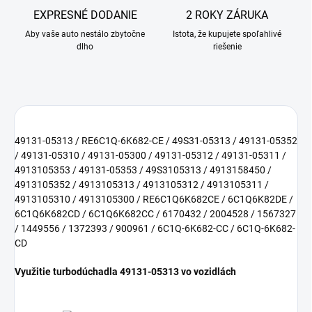
EXPRESNÉ DODANIE
2 ROKY ZÁRUKA
Aby vaše auto nestálo zbytočne
Istota, že kupujete spoľahlivé
dlho
riešenie
49131-05313 / RE6C1Q-6K682-CE / 49S31-05313 / 49131-05352
/ 49131-05310 / 49131-05300 / 49131-05312 / 49131-05311 /
4913105353 / 49131-05353 / 49S3105313 / 4913158450 /
4913105352 / 4913105313 / 4913105312 / 4913105311 /
4913105310 / 4913105300 / RE6C1Q6K682CE / 6C1Q6K82DE /
6C1Q6K682CD / 6C1Q6K682CC / 6170432 / 2004528 / 1567327
/ 1449556 / 1372393 / 900961 / 6C1Q-6K682-CC / 6C1Q-6K682-
CD
Využitie turbodúchadla 49131-05313 vo vozidlách