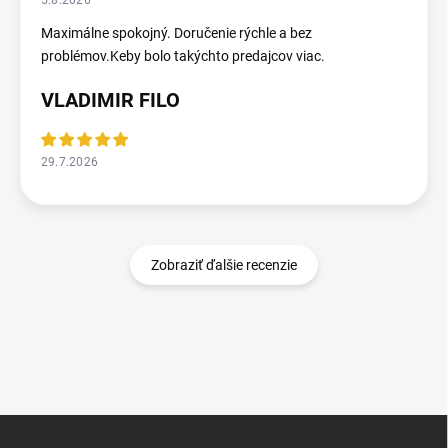
5.8.2026
Maximálne spokojný. Doručenie rýchle a bez
problémov.Keby bolo takýchto predajcov viac.
VLADIMIR FILO
29.7.2026
Zobraziť ďalšie recenzie
Z
á