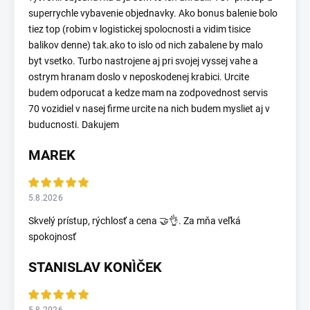
superrychle vybavenie objednavky. Ako bonus balenie bolo
tiez top (robim v logistickej spolocnosti a vidim tisice
balikov denne) tak.ako to islo od nich zabalene by malo
byt vsetko. Turbo nastrojene aj pri svojej vyssej vahe a
ostrym hranam doslo v neposkodenej krabici. Urcite
budem odporucat a kedze mam na zodpovednost servis
70 vozidiel v nasej firme urcite na nich budem mysliet aj v
buducnosti. Dakujem
MAREK
5.8.2026
Skvelý prístup, rýchlosť a cena 🤝👌. Za mňa veľká
spokojnosť
STANISLAV KONÌČEK