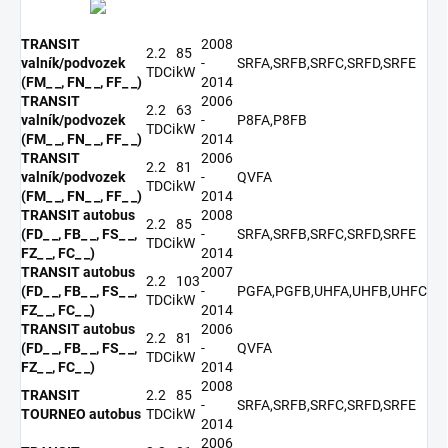
TRANSIT
2008
2.2
85
valník/podvozek
-
SRFA,SRFB,SRFC,SRFD,SRFE
TDCi
kW
(FM_ _, FN_ _, FF_ _)
2014
TRANSIT
2006
2.2
63
valník/podvozek
-
P8FA,P8FB
TDCi
kW
(FM_ _, FN_ _, FF_ _)
2014
TRANSIT
2006
2.2
81
valník/podvozek
-
QVFA
TDCi
kW
(FM_ _, FN_ _, FF_ _)
2014
TRANSIT autobus
2008
2.2
85
(FD_ _, FB_ _, FS_ _,
-
SRFA,SRFB,SRFC,SRFD,SRFE
TDCi
kW
FZ_ _, FC_ _)
2014
TRANSIT autobus
2007
2.2
103
(FD_ _, FB_ _, FS_ _,
-
PGFA,PGFB,UHFA,UHFB,UHFC
TDCi
kW
FZ_ _, FC_ _)
2014
TRANSIT autobus
2006
2.2
81
(FD_ _, FB_ _, FS_ _,
-
QVFA
TDCi
kW
FZ_ _, FC_ _)
2014
2008
TRANSIT
2.2
85
-
SRFA,SRFB,SRFC,SRFD,SRFE
TOURNEO autobus
TDCi
kW
2014
2006