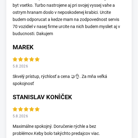
byt vsetko. Turbo nastrojene aj pri svojej vyssej vahe a
ostrym hranam doslo v neposkodenej krabici. Urcite
budem odporucat a kedze mam na zodpovednost servis
70 vozidiel v nasej firme urcite na nich budem mysliet aj v
buducnosti. Dakujem
MAREK
5.8.2026
Skvelý prístup, rýchlosť a cena 🤝👌. Za mňa veľká
spokojnosť
STANISLAV KONÌČEK
5.8.2026
Maximálne spokojný. Doručenie rýchle a bez
problémov.Keby bolo takýchto predajcov viac.