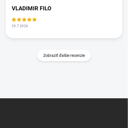
VLADIMIR FILO
29.7.2026
Zobraziť ďalšie recenzie
Z
á
p
ä
t