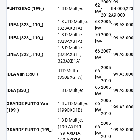
2009
199
62
PUNTO EVO (199_)
1.3 D Multijet
-
B4.000,223
kW
2012
A9.000
1.3 JTD Multijet
63
2006
LINEA (323_, 110_)
199 A3.000
(323AXB1A)
kW
-
1.3 D Multijet
70
2009
LINEA (323_, 110_)
199 A3.000
(323AXB1A)
kW
-
1.3 D Multijet
66
2007
LINEA (323_, 110_)
(323AXB11,
199 A3.000
kW
-
323AXB1A)
2005
JTD Multijet
66
IDEA Van (350_)
-
199 A3.000
(350BXG1A)
kW
2010
66
2005
IDEA (350_)
1.3 D Multijet
199 A3.000
kW
-
2006
GRANDE PUNTO Van
1.3 JTD Multijet
66
-
199 A3.000
(199_)
(199CXD1B)
kW
2010
1.3 D Multijet
2005
(199.AXD11,
66
GRANDE PUNTO (199_)
-
199 A3.000
199.AXD1A,
kW
2010
199.AXD1B,...