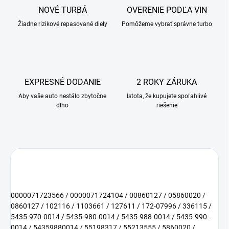
NOVÉ TURBÁ
OVERENIE PODĽA VIN
Žiadne rizikové repasované diely
Pomôžeme vybrať správne turbo
EXPRESNÉ DODANIE
2 ROKY ZÁRUKA
Aby vaše auto nestálo zbytočne
Istota, že kupujete spoľahlivé
dlho
riešenie
0000071723566 / 0000071724104 / 00860127 / 05860020 /
0860127 / 102116 / 1103661 / 127611 / 172-07996 / 336115 /
5435-970-0014 / 5435-980-0014 / 5435-988-0014 / 5435-990-
0014 / 54359880014 / 55198317 / 55213555 / 5860020 /