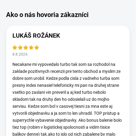
LUKÁŠ ROŽÁNEK
8.8.2026
Necakane mi vypovedalo turbo tak som sa rozhodol na
zaklade pozitivnych recenzii pre tento obchod a myslim ze
dobre som urobil. Kedze podla cisla z vadneho turba som
presny index nenasiel telefonicky mi pan na druhej strane
vsetko po zaslani vin preveril a aj ked turbo nebolo
skladom tak na druhy den ho odosielali uz do mojho
servisu. Kedze som bol v casovej tiesni za mna este aj
vytvorili objednavku a ja som to len uhradil. TOP pristup a
superrychle vybavenie objednavky. Ako bonus balenie bolo
tiez top (robim v logistickej spolocnosti a vidim tisice
balikov denne) tak.ako to islo od nich zabalene by malo