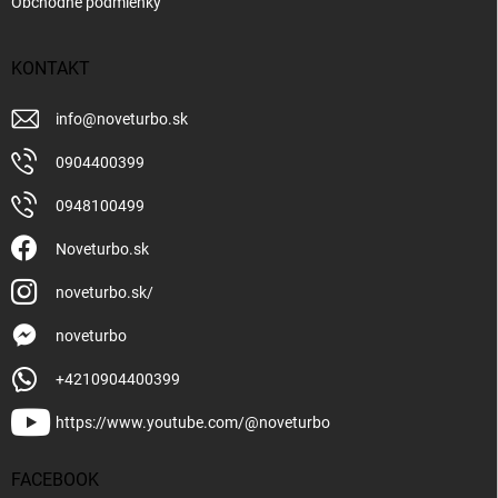
Obchodné podmienky
KONTAKT
info
@
noveturbo.sk
0904400399
0948100499
Noveturbo.sk
noveturbo.sk/
noveturbo
+4210904400399
https://www.youtube.com/@noveturbo
FACEBOOK