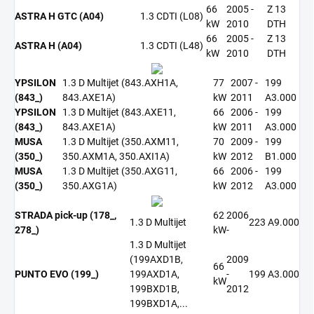
66
2005 -
Z 13
ASTRA H GTC (A04)
1.3 CDTI (L08)
kW
2010
DTH
66
2005 -
Z 13
ASTRA H (A04)
1.3 CDTI (L48)
kW
2010
DTH
YPSILON
1.3 D Multijet (843.AXH1A,
77
2007 -
199
(843_)
843.AXE1A)
kW
2011
A3.000
YPSILON
1.3 D Multijet (843.AXE11,
66
2006 -
199
(843_)
843.AXE1A)
kW
2011
A3.000
MUSA
1.3 D Multijet (350.AXM11,
70
2009 -
199
(350_)
350.AXM1A, 350.AXI1A)
kW
2012
B1.000
MUSA
1.3 D Multijet (350.AXG11,
66
2006 -
199
(350_)
350.AXG1A)
kW
2012
A3.000
STRADA pick-up (178_,
62
2006
1.3 D Multijet
223 A9.000
278_)
kW
-
1.3 D Multijet
(199AXD1B,
2009
66
PUNTO EVO (199_)
199AXD1A,
-
199 A3.000
kW
199BXD1B,
2012
199BXD1A,...