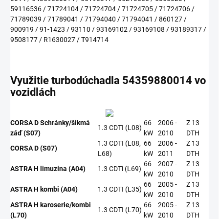
59116536 / 71724104 / 71724704 / 71724705 / 71724706 /
71789039 / 71789041 / 71794040 / 71794041 / 860127 /
900919 / 91-1423 / 93110 / 93169102 / 93169108 / 93189317 /
9508177 / R1630027 / T914714
Využitie turbodúchadla 54359880014 vo
vozidlách
CORSA D Schránky/šikmá
66
2006 -
Z 13
1.3 CDTI (L08)
záď (S07)
kW
2010
DTH
1.3 CDTI (L08,
66
2006 -
Z 13
CORSA D (S07)
L68)
kW
2011
DTH
66
2007 -
Z 13
ASTRA H limuzína (A04)
1.3 CDTi (L69)
kW
2010
DTH
66
2005 -
Z 13
ASTRA H kombi (A04)
1.3 CDTI (L35)
kW
2010
DTH
ASTRA H karoserie/kombi
66
2005 -
Z 13
1.3 CDTI (L70)
(L70)
kW
2010
DTH