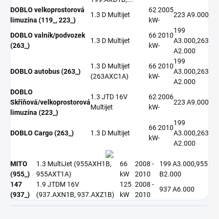
DOBLO velkoprostorová
62
2005
1.3 D Multijet
223 A9.000
limuzína (119_, 223_)
kW
-
199
DOBLO valník/podvozek
66
2010
1.3 D Multijet
A3.000,263
(263_)
kW
-
A2.000
199
1.3 D Multijet
66
2010
DOBLO autobus (263_)
A3.000,263
(263AXC1A)
kW
-
A2.000
DOBLO
1.3 JTD 16V
62
2006
Skříňová/velkoprostorová
223 A9.000
Multijet
kW
-
limuzína (223_)
199
66
2010
DOBLO Cargo (263_)
1.3 D Multijet
A3.000,263
kW
-
A2.000
MITO
1.3 MultiJet (955AXH1B,
66
2008 -
199 A3.000,955
(955_)
955AXT1A)
kW
2010
B2.000
147
1.9 JTDM 16V
125
2008 -
937 A6.000
(937_)
(937.AXN1B, 937.AXZ1B)
kW
2010