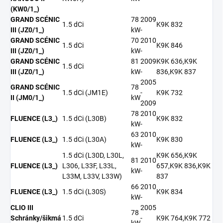
(KW0/1_)
GRAND SCÉNIC
78
2009
1.5 dCi
K9K 832
III (JZ0/1_)
kW
-
GRAND SCÉNIC
70
2010
1.5 dCi
K9K 846
III (JZ0/1_)
kW
-
GRAND SCÉNIC
81
2009
K9K 636,K9K
1.5 dCi
III (JZ0/1_)
kW
-
836,K9K 837
2005
GRAND SCÉNIC
78
1.5 dCi (JM1E)
-
K9K 732
II (JM0/1_)
kW
2009
78
2010
FLUENCE (L3_)
1.5 dCi (L30B)
K9K 832
kW
-
63
2010
FLUENCE (L3_)
1.5 dCi (L30A)
K9K 830
kW
-
1.5 dCi (L30D, L30L,
K9K 656,K9K
81
2010
FLUENCE (L3_)
L306, L33F, L33L,
657,K9K 836,K9K
kW
-
L33M, L33V, L33W)
837
66
2010
FLUENCE (L3_)
1.5 dCi (L30S)
K9K 834
kW
-
CLIO III
2005
78
Schránky/šikmá
1.5 dCi
-
K9K 764,K9K 772
kW