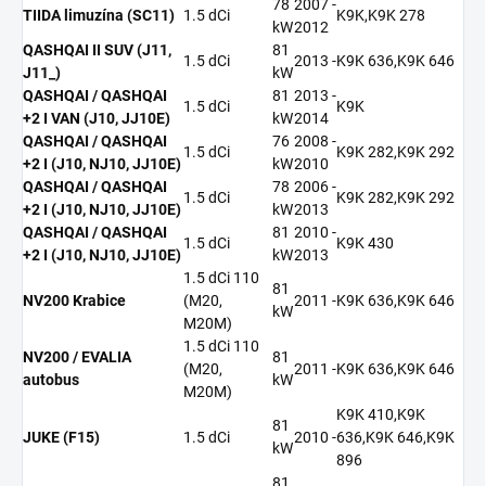
78
2007 -
TIIDA limuzína (SC11)
1.5 dCi
K9K,K9K 278
kW
2012
QASHQAI II SUV (J11,
81
1.5 dCi
2013 -
K9K 636,K9K 646
J11_)
kW
QASHQAI / QASHQAI
81
2013 -
1.5 dCi
K9K
+2 I VAN (J10, JJ10E)
kW
2014
QASHQAI / QASHQAI
76
2008 -
1.5 dCi
K9K 282,K9K 292
+2 I (J10, NJ10, JJ10E)
kW
2010
QASHQAI / QASHQAI
78
2006 -
1.5 dCi
K9K 282,K9K 292
+2 I (J10, NJ10, JJ10E)
kW
2013
QASHQAI / QASHQAI
81
2010 -
1.5 dCi
K9K 430
+2 I (J10, NJ10, JJ10E)
kW
2013
1.5 dCi 110
81
NV200 Krabice
(M20,
2011 -
K9K 636,K9K 646
kW
M20M)
1.5 dCi 110
NV200 / EVALIA
81
(M20,
2011 -
K9K 636,K9K 646
autobus
kW
M20M)
K9K 410,K9K
81
JUKE (F15)
1.5 dCi
2010 -
636,K9K 646,K9K
kW
896
81