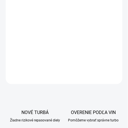
DETAILNÉ INFORMÁCIE
OPÝTAŤ SA
NOVÉ TURBÁ
OVERENIE PODĽA VIN
Žiadne rizikové repasované diely
Pomôžeme vybrať správne turbo