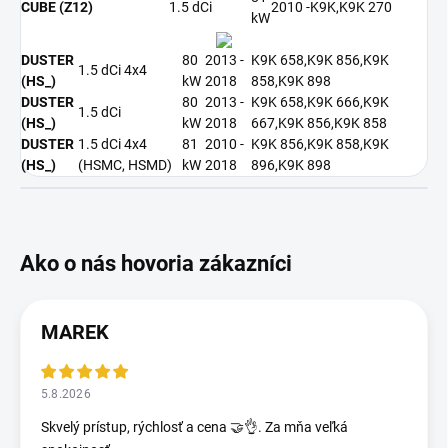
CUBE (Z12)
1.5 dCi
2010 -
K9K,K9K 270
kW
DUSTER
80
2013 -
K9K 658,K9K 856,K9K
1.5 dCi 4x4
(HS_)
kW
2018
858,K9K 898
DUSTER
80
2013 -
K9K 658,K9K 666,K9K
1.5 dCi
(HS_)
kW
2018
667,K9K 856,K9K 858
DUSTER
1.5 dCi 4x4
81
2010 -
K9K 856,K9K 858,K9K
(HS_)
(HSMC, HSMD)
kW
2018
896,K9K 898
MAREK
5.8.2026
Skvelý prístup, rýchlosť a cena 🤝👌. Za mňa veľká