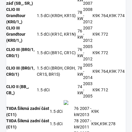
záď (SB_, SR_)
2007
CLIO III
2008
78
Grandtour
1.5 dCi (KR0H, KR1S)
-
K9K 764,K9K 774
kW
(KR0/1_)
2012
CLIO III
2007
76
Grandtour
1.5 dCi (KR1C, KR1N)
-
K9K 772
kW
(KR0/1_)
2012
2005
CLIO III (BR0/1,
76
1.5 dCi (BR1C, CR1C)
-
K9K 772
CR0/1)
kW
2012
2005
CLIO III (BR0/1,
1.5 dCi (BR0H, CR0H,
78
-
K9K 764,K9K 774
CR0/1)
CR1S, BR1S)
kW
2014
2003
CLIO II (BB_,
74
1.5 dCi
-
K9K 712
CB_)
kW
2005
TIIDA Šikmá zadní část
76
2007 -
1.5 dCi
K9K
(C11)
kW
2013
TIIDA Šikmá zadní část
78
2007 -
1.5 dCi
K9K,K9K 278
(C11)
kW
2011