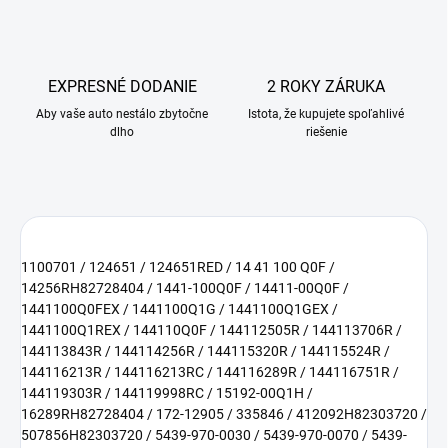
EXPRESNÉ DODANIE
2 ROKY ZÁRUKA
Aby vaše auto nestálo zbytočne
Istota, že kupujete spoľahlivé
dlho
riešenie
1100701 / 124651 / 124651RED / 14 41 100 Q0F /
14256RH82728404 / 1441-100Q0F / 14411-00Q0F /
1441100Q0FEX / 1441100Q1G / 1441100Q1GEX /
1441100Q1REX / 144110Q0F / 144112505R / 144113706R /
144113843R / 144114256R / 144115320R / 144115524R /
144116213R / 144116213RC / 144116289R / 144116751R /
144119303R / 144119998RC / 15192-00Q1H /
16289RH82728404 / 172-12905 / 335846 / 412092H82303720 /
507856H82303720 / 5439-970-0030 / 5439-970-0070 / 5439-