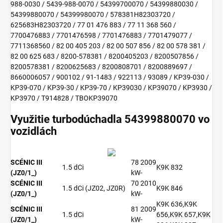
988-0030 / 5439-988-0070 / 54399700070 / 54399880030 /
54399880070 / 54399980070 / 578381H82303720 /
625683H82303720 / 77 01 476 883 / 77 11 368 560 /
7700476883 / 7701476598 / 7701476883 / 7701479077 /
7711368560 / 82 00 405 203 / 82 00 507 856 / 82 00 578 381 /
82 00 625 683 / 8200-578381 / 8200405203 / 8200507856 /
8200578381 / 8200625683 / 8200808701 / 8200889697 /
8660006057 / 900102 / 91-1483 / 922113 / 93089 / KP39-030 /
KP39-070 / KP39-30 / KP39-70 / KP39030 / KP39070 / KP3930 /
KP3970 / T914828 / TBOKP39070
Využitie turbodúchadla 54399880070 vo
vozidlách
SCÉNIC III
78
2009
1.5 dCi
K9K 832
(JZ0/1_)
kW
-
SCÉNIC III
70
2010
1.5 dCi (JZ02, JZ0R)
K9K 846
(JZ0/1_)
kW
-
K9K 636,K9K
SCÉNIC III
81
2009
1.5 dCi
656,K9K 657,K9K
(JZ0/1_)
kW
-