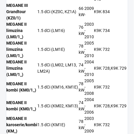
MEGANE III
66
2009
Grandtour
1.5 dCi (KZ0C, KZ1A)
K9K 834
kW
-
(KZ0/1)
MEGANE II
2003
76
limuzína
1.5 dCi (LM16)
-
K9K 734
kW
(LM0/1_)
2010
MEGANE II
2005
78
limuzína
1.5 dCi (LM1E)
-
K9K 732
kW
(LM0/1_)
2010
MEGANE II
2004
1.5 dCi (LM02, LM13,
74
limuzína
-
K9K 728,K9K 729
LM2A)
kW
(LM0/1_)
2010
2005
MEGANE II
78
1.5 dCi (KM16, KM1E)
-
K9K 732
kombi (KM0/1_)
kW
2008
2004
MEGANE II
74
1.5 dCi (KM02, KM13)
-
K9K 728,K9K 729
kombi (KM0/1_)
kW
2006
MEGANE II
2003
78
karoserie/kombi
1.5 dCi (KM1E)
-
K9K 732
kW
(KM_)
2009