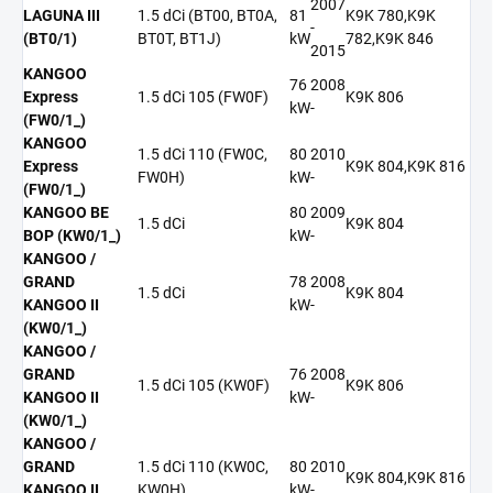
2007
LAGUNA III
1.5 dCi (BT00, BT0A,
81
K9K 780,K9K
-
(BT0/1)
BT0T, BT1J)
kW
782,K9K 846
2015
KANGOO
76
2008
Express
1.5 dCi 105 (FW0F)
K9K 806
kW
-
(FW0/1_)
KANGOO
1.5 dCi 110 (FW0C,
80
2010
Express
K9K 804,K9K 816
FW0H)
kW
-
(FW0/1_)
KANGOO BE
80
2009
1.5 dCi
K9K 804
BOP (KW0/1_)
kW
-
KANGOO /
GRAND
78
2008
1.5 dCi
K9K 804
KANGOO II
kW
-
(KW0/1_)
KANGOO /
GRAND
76
2008
1.5 dCi 105 (KW0F)
K9K 806
KANGOO II
kW
-
(KW0/1_)
KANGOO /
GRAND
1.5 dCi 110 (KW0C,
80
2010
K9K 804,K9K 816
KANGOO II
KW0H)
kW
-