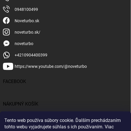
0948100499
Noveturbo.sk
noveturbo.sk/
noveturbo
+4210904400399
https://www.youtube.com/@noveturbo
FACEBOOK
NÁKUPNÝ KOŠÍK
0
ks /
€0
Tento web používa súbory cookie. Ďalším prechádzaním
tohto webu vyjadrujete súhlas s ich používaním. Viac