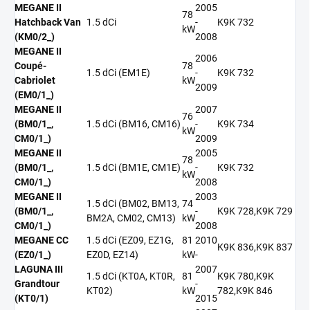
MEGANE II
2005
78
Hatchback Van
1.5 dCi
-
K9K 732
kW
(KM0/2_)
2008
MEGANE II
2006
Coupé-
78
1.5 dCi (EM1E)
-
K9K 732
Cabriolet
kW
2009
(EM0/1_)
MEGANE II
2007
76
(BM0/1_,
1.5 dCi (BM16, CM16)
-
K9K 734
kW
CM0/1_)
2009
MEGANE II
2005
78
(BM0/1_,
1.5 dCi (BM1E, CM1E)
-
K9K 732
kW
CM0/1_)
2008
MEGANE II
2003
1.5 dCi (BM02, BM13,
74
(BM0/1_,
-
K9K 728,K9K 729
BM2A, CM02, CM13)
kW
CM0/1_)
2008
MEGANE CC
1.5 dCi (EZ09, EZ1G,
81
2010
K9K 836,K9K 837
(EZ0/1_)
EZ0D, EZ14)
kW
-
LAGUNA III
2007
1.5 dCi (KT0A, KT0R,
81
K9K 780,K9K
Grandtour
-
KT02)
kW
782,K9K 846
(KT0/1)
2015