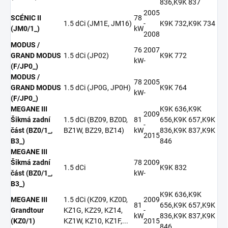
836,K9K 837
2005
SCÉNIC II
78
1.5 dCi (JM1E, JM16)
-
K9K 732,K9K 734
(JM0/1_)
kW
2008
MODUS /
76
2007
GRAND MODUS
1.5 dCi (JP02)
K9K 772
kW
-
(F/JP0_)
MODUS /
78
2005
GRAND MODUS
1.5 dCi (JP0G, JP0H)
K9K 764
kW
-
(F/JP0_)
MEGANE III
K9K 636,K9K
2009
Šikmá zadní
1.5 dCi (BZ09, BZ0D,
81
656,K9K 657,K9K
-
část (BZ0/1_,
BZ1W, BZ29, BZ14)
kW
836,K9K 837,K9K
2015
B3_)
846
MEGANE III
Šikmá zadní
78
2009
1.5 dCi
K9K 832
část (BZ0/1_,
kW
-
B3_)
K9K 636,K9K
MEGANE III
1.5 dCi (KZ09, KZ0D,
2009
81
656,K9K 657,K9K
Grandtour
KZ1G, KZ29, KZ14,
-
kW
836,K9K 837,K9K
(KZ0/1)
KZ1W, KZ10, KZ1F,...
2015
846