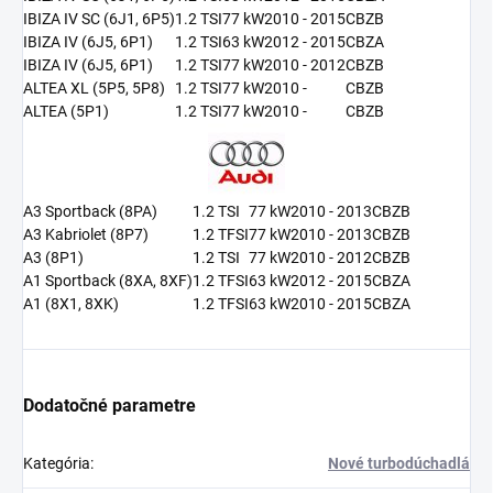
IBIZA IV SC (6J1, 6P5)
1.2 TSI
77 kW
2010 - 2015
CBZB
IBIZA IV (6J5, 6P1)
1.2 TSI
63 kW
2012 - 2015
CBZA
IBIZA IV (6J5, 6P1)
1.2 TSI
77 kW
2010 - 2012
CBZB
ALTEA XL (5P5, 5P8)
1.2 TSI
77 kW
2010 -
CBZB
ALTEA (5P1)
1.2 TSI
77 kW
2010 -
CBZB
A3 Sportback (8PA)
1.2 TSI
77 kW
2010 - 2013
CBZB
A3 Kabriolet (8P7)
1.2 TFSI
77 kW
2010 - 2013
CBZB
A3 (8P1)
1.2 TSI
77 kW
2010 - 2012
CBZB
A1 Sportback (8XA, 8XF)
1.2 TFSI
63 kW
2012 - 2015
CBZA
A1 (8X1, 8XK)
1.2 TFSI
63 kW
2010 - 2015
CBZA
Dodatočné parametre
Kategória
:
Nové turbodúchadlá