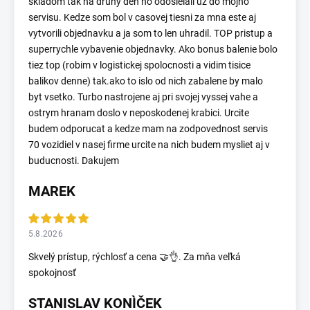
skladom tak na druhy den ho odosielali uz do mojho
servisu. Kedze som bol v casovej tiesni za mna este aj
vytvorili objednavku a ja som to len uhradil. TOP pristup a
superrychle vybavenie objednavky. Ako bonus balenie bolo
tiez top (robim v logistickej spolocnosti a vidim tisice
balikov denne) tak.ako to islo od nich zabalene by malo
byt vsetko. Turbo nastrojene aj pri svojej vyssej vahe a
ostrym hranam doslo v neposkodenej krabici. Urcite
budem odporucat a kedze mam na zodpovednost servis
70 vozidiel v nasej firme urcite na nich budem mysliet aj v
buducnosti. Dakujem
MAREK
5.8.2026
Skvelý prístup, rýchlosť a cena 🤝👌. Za mňa veľká
spokojnosť
STANISLAV KONÌČEK