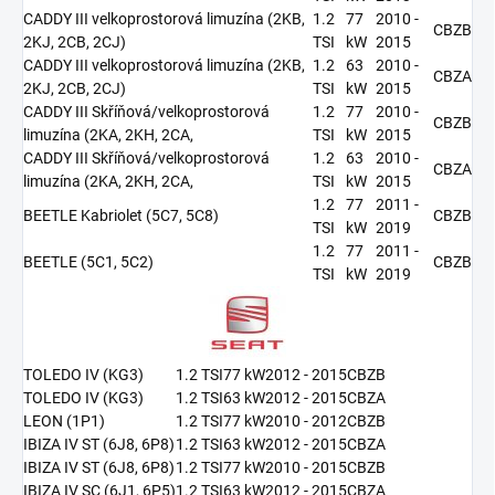
CADDY III velkoprostorová limuzína (2KB,
1.2
77
2010 -
CBZB
2KJ, 2CB, 2CJ)
TSI
kW
2015
CADDY III velkoprostorová limuzína (2KB,
1.2
63
2010 -
CBZA
2KJ, 2CB, 2CJ)
TSI
kW
2015
CADDY III Skříňová/velkoprostorová
1.2
77
2010 -
CBZB
limuzína (2KA, 2KH, 2CA,
TSI
kW
2015
CADDY III Skříňová/velkoprostorová
1.2
63
2010 -
CBZA
limuzína (2KA, 2KH, 2CA,
TSI
kW
2015
1.2
77
2011 -
BEETLE Kabriolet (5C7, 5C8)
CBZB
TSI
kW
2019
1.2
77
2011 -
BEETLE (5C1, 5C2)
CBZB
TSI
kW
2019
TOLEDO IV (KG3)
1.2 TSI
77 kW
2012 - 2015
CBZB
TOLEDO IV (KG3)
1.2 TSI
63 kW
2012 - 2015
CBZA
LEON (1P1)
1.2 TSI
77 kW
2010 - 2012
CBZB
IBIZA IV ST (6J8, 6P8)
1.2 TSI
63 kW
2012 - 2015
CBZA
IBIZA IV ST (6J8, 6P8)
1.2 TSI
77 kW
2010 - 2015
CBZB
IBIZA IV SC (6J1, 6P5)
1.2 TSI
63 kW
2012 - 2015
CBZA