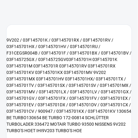
9V202 / 03F145701K / 03F145701RX / 03F145701RV /
03F145701HX / 03F145701HV / 03F145701RU /
F31CEGSR004B / 03F145701F / 03F145701BX / 03F145701BV /
03F145725GX / 03F145725GV
03F145701H 03F145701K
03F145701M 03F145701R 03F145701RV 03F145701RX
03F145701KV 03F145701KX 03F145701MV 9V202
03F145701MX 03F145701HV 03F145701HX
/ 03F145701TX /
03F145701TV / 03F145701SX / 03F145701SV / 03F145701MX /
03F145701MV / 03F145701LX / 03F145701LV / 03F145701GX /
03F145701GV / 03F145701FX / 03F145701FV / 03F145701EX /
03F145701EV / 03F145701DX / 03F145701DV / 03F145701CX /
03F145701CV / 900947 / 03F145701KX / 03F145701KV 130654
BE TURBO130654 BE TURBO 172-00814 SCHLÜTTER
TURBOLADER 336472 MOTAIR TURBO 93500 NISSENS 9V202
TURBO'S HOET IHI9V203 TURBO'S HOE