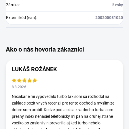
Záruka
:
2 roky
Externí kód (ean)
:
200205081020
LUKÁŠ ROŽÁNEK
8.8.2026
Necakane mi vypovedalo turbo tak som sa rozhodol na
zaklade pozitivnych recenzii pre tento obchod a myslim ze
dobre som urobil. Kedze podla cisla z vadneho turba som
presny index nenasiel telefonicky mi pan na druhej strane
vsetko po zaslani vin preveril a aj ked turbo nebolo