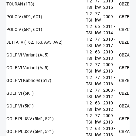
1.2
77
2010 -
TOURAN (1T3)
CBZB
TSI
kW
2015
1.2
77
POLO V (6R1, 6C1)
2009 -
CBZB
TSI
kW
1.2
66
2011 -
POLO V (6R1, 6C1)
CBZC
TSI
kW
2014
1.2
77
2010 -
JETTA IV (162, 163, AV3, AV2)
CBZB
TSI
kW
2017
1.2
63
2010 -
GOLF VI Variant (AJ5)
CBZA
TSI
kW
2013
1.2
77
2009 -
GOLF VI Variant (AJ5)
CBZB
TSI
kW
2013
1.2
77
2011 -
GOLF VI Kabriolet (517)
CBZB
TSI
kW
2016
1.2
77
2008 -
GOLF VI (5K1)
CBZB
TSI
kW
2012
1.2
63
2010 -
GOLF VI (5K1)
CBZA
TSI
kW
2012
1.2
77
2009 -
GOLF PLUS V (5M1, 521)
CBZB
TSI
kW
2013
1.2
63
2010 -
GOLF PLUS V (5M1, 521)
CBZA
TSI
kW
2013